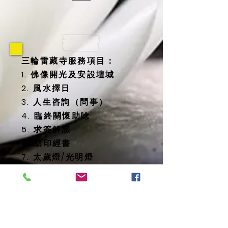
三輪雷藏寺服務項目：
1. 佛像開光及安設壇城
2. 風水擇日
3. 人生咨詢（問事）
4. 臨終關懷助唸
5. 求簽解惑
6. 助印經書
7. 太歲燈/光明燈
8. 消災延壽藥師佛燈
9. 地藏殿提供
-- 纳骨塔
-- 歷代祖先牌位
-- 怨親債主、纏身靈牌位