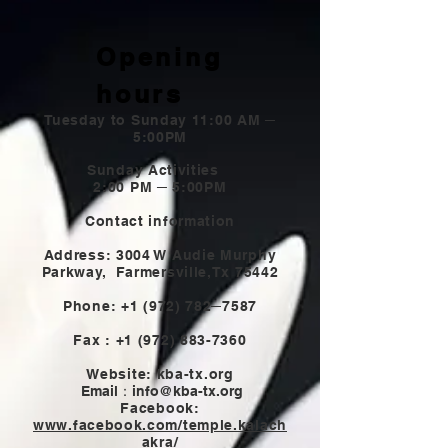
Opening
hours
Tuesday to Sunday 11:00 AM ─
5:00PM
Sunday Activities
2:00 PM ─ 5:00PM
Contact information
Address: 3004 W Audie Murphy
Parkway,
Farmersville,Tx 75442
Phone:
+1 (972) 782
─7587
Fax :
+1 (972) 883-7360
Website: kba-tx.org
Email：
info@kba-tx.org
Facebook:
www.facebook.com/temple.kalach
akra/