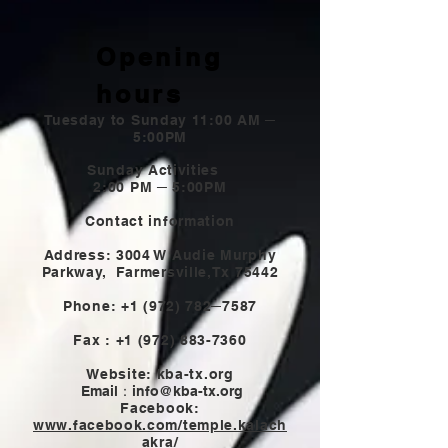
Opening
hours
Tuesday to Sunday 11:00 AM ─
5:00PM
Sunday Activities
2:00 PM ─ 5:00PM
Contact information
Address: 3004 W Audie Murphy
Parkway,
Farmersville,Tx 75442
Phone:
+1 (972) 782
─7587
Fax :
+1 (972) 883-7360
Website: kba-tx.org
Email：
info@kba-tx.org
Facebook:
www.facebook.com/temple.kalach
akra/