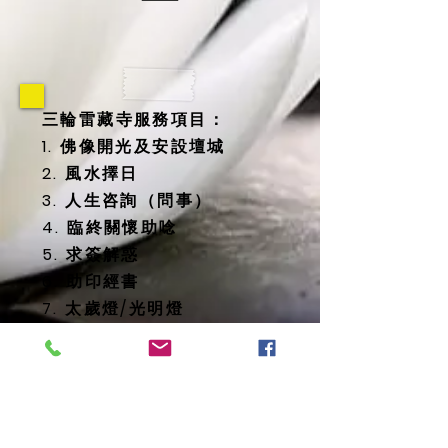
三輪雷藏寺服務項目：
1. 佛像開光及安設壇城
2. 風水擇日
3. 人生咨詢（問事）
4. 臨終關懷助唸
5. 求簽解惑
6. 助印經書
7. 太歲燈/光明燈
8. 消災延壽藥師佛燈
9. 地藏殿提供
-- 纳骨塔
-- 歷代祖先牌位
-- 怨親債主、纏身靈牌位