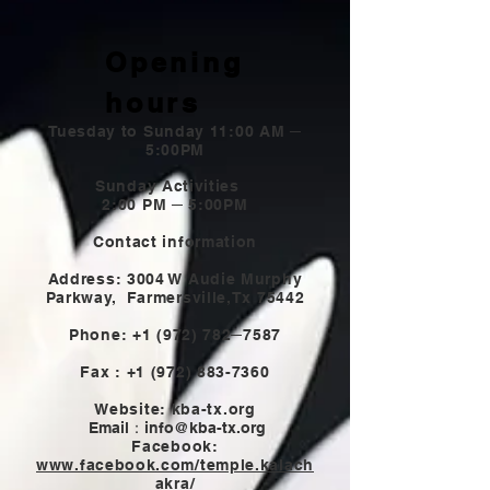
Opening
hours
Tuesday to Sunday 11:00 AM ─
5:00PM
Sunday Activities
2:00 PM ─ 5:00PM
Contact information
Address: 3004 W Audie Murphy
Parkway,
Farmersville,Tx 75442
Phone:
+1 (972) 782
─7587
Fax :
+1 (972) 883-7360
Website: kba-tx.org
Email：
info@kba-tx.org
Facebook:
www.facebook.com/temple.kalach
akra/