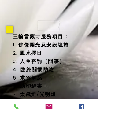
三輪雷藏寺服務項目：
1. 佛像開光及安設壇城
2. 風水擇日
3. 人生咨詢（問事）
4. 臨終關懷助唸
5. 求簽解惑
6. 助印經書
7. 太歲燈/光明燈
8. 消災延壽藥師佛燈
9. 地藏殿提供
-- 纳骨塔
-- 歷代祖先牌位
-- 怨親債主、纏身靈牌位