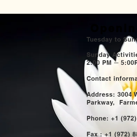
Openin
Tuesday to Sun
Sunday Activi
2:00 PM ─ 5:00
Contact inform
Address: 3004 
Parkway,
Farmer
Phone: +1 (972
Fax : +1 (972) 