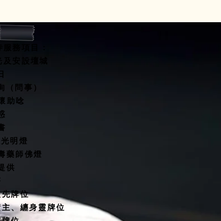
寺服務項目：
開光及安設壇城
水擇日
咨詢（問事）
關懷助唸
惑
書
燈/光明燈
延壽藥師佛燈
殿提供
塔
祖先牌位
債主、纏身靈牌位
靈牌位