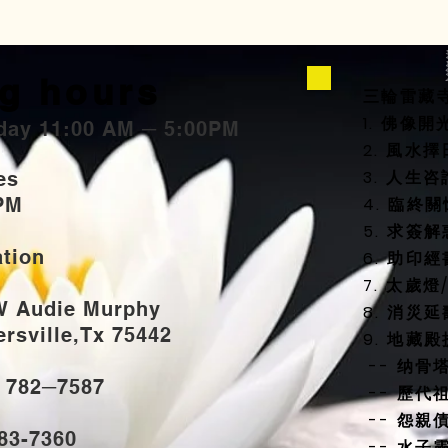
g hours
三輪雷藏
1. 佛像
day 11:00 AM ─ 5:00PM
2. 風
3. 人生
ties
PM
4. 臨終
5. 求簽解
ation
6. 助印經
7. 太歲
W Audie Murphy
8. 消災
sville,Tx 75442
9. 地藏
-- 纳骨
) 782─7587
-- 歷代
-- 怨親
883-7360
-- 水子