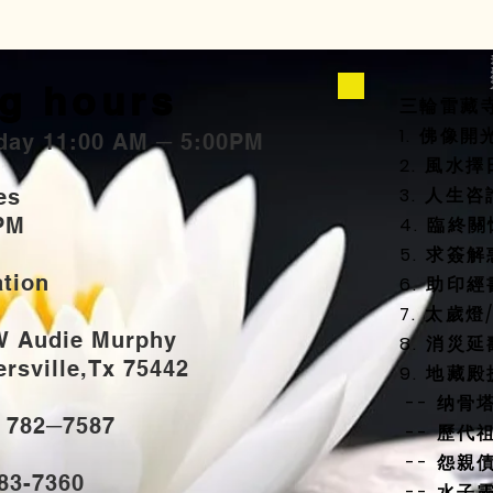
g hours
三輪雷藏
1. 佛像
day 11:00 AM ─ 5:00PM
2. 風
3. 人生
ties
PM
4. 臨終
5. 求簽解
ation
6. 助印經
7. 太歲
W Audie Murphy
8. 消災
sville,Tx 75442
9. 地藏
-- 纳骨
) 782─7587
-- 歷代
-- 怨親
883-7360
-- 水子