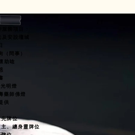
寺服務項目：
開光及安設壇城
水擇日
咨詢（問事）
關懷助唸
惑
書
燈/光明燈
延壽藥師佛燈
殿提供
塔
祖先牌位
債主、纏身靈牌位
靈牌位