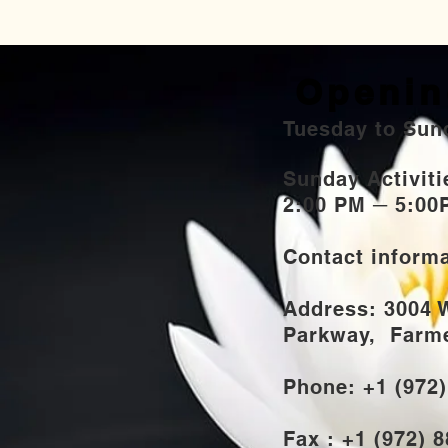
Openin
Tuesday to Sun
Sunday Activi
2:00 PM ─ 5:00
Contact inform
Address: 3004 
Parkway,
Farmer
Phone: +1 (972
Fax : +1 (972) 