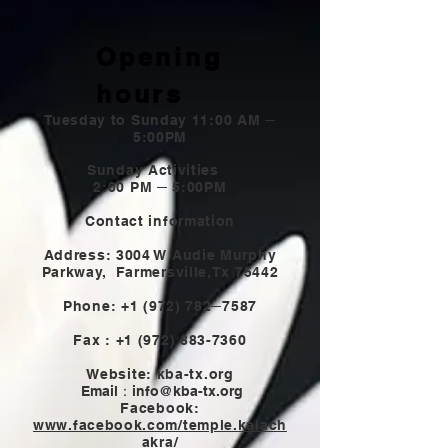
Opening
hours
Tuesday to Sunday 11:00 AM ─
5:00PM
Sunday Activities
2:00 PM ─ 5:00PM
Contact information
Address: 3004 W Audie Murphy
Parkway,
Farmersville,Tx 75442
Phone:
+1 (972) 782
─7587
Fax :
+1 (972) 883-7360
Website: kba-tx.org
Email：
info@kba-tx.org
Facebook:
www.facebook.com/temple.kalach
akra/