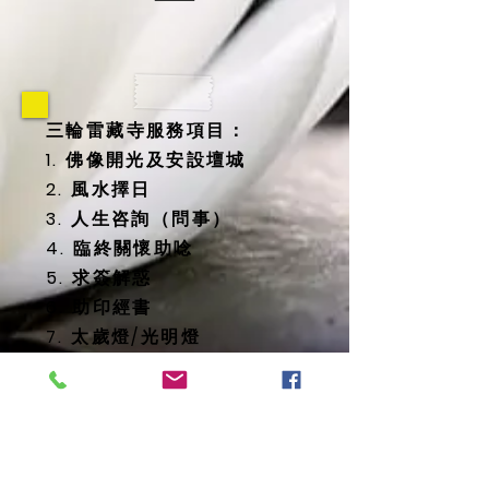
三輪雷藏寺服務項目：
1. 佛像開光及安設壇城
2. 風水擇日
3. 人生咨詢（問事）
4. 臨終關懷助唸
5. 求簽解惑
6. 助印經書
7. 太歲燈/光明燈
8. 消災延壽藥師佛燈
9. 地藏殿提供
-- 纳骨塔
-- 歷代祖先牌位
-- 怨親債主、纏身靈牌位