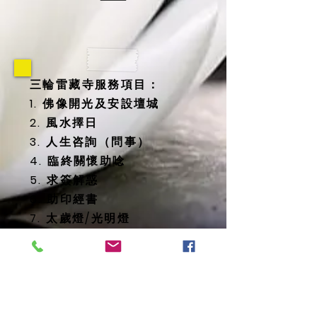
三輪雷藏寺服務項目：
1. 佛像開光及安設壇城
2. 風水擇日
3. 人生咨詢（問事）
4. 臨終關懷助唸
5. 求簽解惑
6. 助印經書
7. 太歲燈/光明燈
8. 消災延壽藥師佛燈
9. 地藏殿提供
-- 纳骨塔
-- 歷代祖先牌位
-- 怨親債主、纏身靈牌位