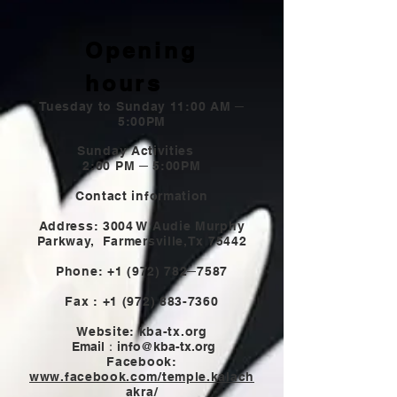
Opening
hours
Tuesday to Sunday 11:00 AM ─
5:00PM
Sunday Activities
2:00 PM ─ 5:00PM
Contact information
Address: 3004 W Audie Murphy
Parkway,
Farmersville,Tx 75442
Phone:
+1 (972) 782
─7587
Fax :
+1 (972) 883-7360
Website: kba-tx.org
Email：
info@kba-tx.org
Facebook:
www.facebook.com/temple.kalach
akra/