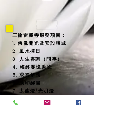
三輪雷藏寺服務項目：
1. 佛像開光及安設壇城
2. 風水擇日
3. 人生咨詢（問事）
4. 臨終關懷助唸
5. 求簽解惑
6. 助印經書
7. 太歲燈/光明燈
8. 消災延壽藥師佛燈
9. 地藏殿提供
-- 纳骨塔
-- 歷代祖先牌位
-- 怨親債主、纏身靈牌位