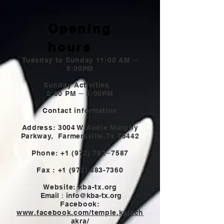
Opening
hours
Tuesday to Sunday 11:00 AM ─
5:00PM
Sunday Activities
2:00 PM ─ 5:00PM
Contact information
Address: 3004 W Audie Murphy
Parkway,
Farmersville,Tx 75442
Phone:
+1 (972) 782
─7587
Fax :
+1 (972) 883-7360
Website: kba-tx.org
Email：
info@kba-tx.org
Facebook:
www.facebook.com/temple.kalach
akra/