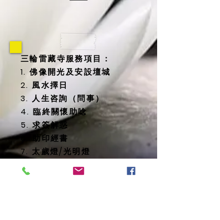
三輪雷藏寺服務項目：
1. 佛像開光及安設壇城
2. 風水擇日
3. 人生咨詢（問事）
4. 臨終關懷助唸
5. 求簽解惑
6. 助印經書
7. 太歲燈/光明燈
8. 消災延壽藥師佛燈
9. 地藏殿提供
-- 纳骨塔
-- 歷代祖先牌位
-- 怨親債主、纏身靈牌位