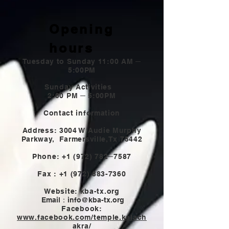
Opening
hours
Tuesday to Sunday 11:00 AM ─
5:00PM
Sunday Activities
2:00 PM ─ 5:00PM
Contact information
Address: 3004 W Audie Murphy
Parkway,
Farmersville,Tx 75442
Phone:
+1 (972) 782
─7587
Fax :
+1 (972) 883-7360
Website: kba-tx.org
Email：
info@kba-tx.org
Facebook:
www.facebook.com/temple.kalach
akra/