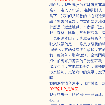
坦白說，我對鬼婆的府邸確實充
竅），進入了XX府。沒想到踏入
當下，我對師父所教的「心能造
請了無數的鬼眾，並堂而皇之地稱
什麼是「近邊地獄」？所謂「近
野、森林、陰廟，甚至醫院等。
「鬼的總本山」，也就等於踏入了
映入眼簾的是：一條黑水翻騰的幽
而變化：有的被淹沒至頭頂，有
我（盧師尊）順利渡河。金橋閃
河中的鬼眾用驚異的目光望著我
獄度生時，方能自動升起；銀橋
涉水渡河。鬼婆府中的鬼眾，幾
睹。
Previous
我的淚水滴入河中，化作甘露，
022巡山的鬼隊伍
我從諸鬼中，終於探得一些頭緒。
心。」