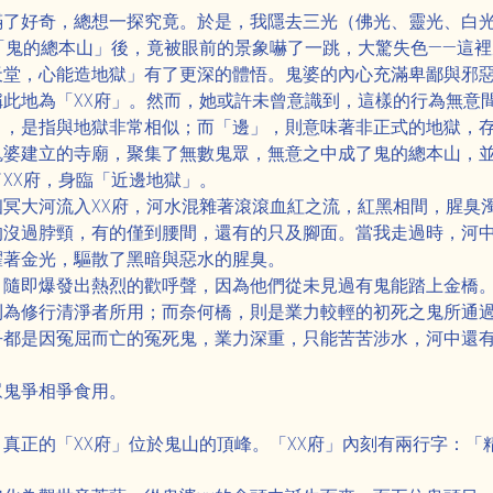
滿了好奇，總想一探究竟。於是，我隱去三光（佛光、靈光、白
「鬼的總本山」後，竟被眼前的景象嚇了一跳，大驚失色——這
天堂，心能造地獄」有了更深的體悟。鬼婆的內心充滿卑鄙與邪
此地為「XX府」。然而，她或許未曾意識到，這樣的行為無意
」，是指與地獄非常相似；而「邊」，則意味著非正式的地獄，
鬼婆建立的寺廟，聚集了無數鬼眾，無意之中成了鬼的總本山，
XX府，身臨「近邊地獄」。
冥大河流入XX府，河水混雜著滾滾血紅之流，紅黑相間，腥臭
的沒過脖頸，有的僅到腰間，還有的只及腳面。當我走過時，河
耀著金光，驅散了黑暗與惡水的腥臭。
，隨即爆發出熱烈的歡呼聲，因為他們從未見過有鬼能踏上金橋
則為修行清淨者所用；而奈何橋，則是業力較輕的初死之鬼所通
乎都是因冤屈而亡的冤死鬼，業力深重，只能苦苦涉水，河中還
眾鬼爭相爭食用。
真正的「XX府」位於鬼山的頂峰。「XX府」內刻有兩行字：「