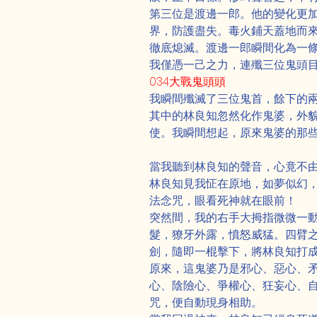
第三位是渡邊一郎。他的變化更
界，防護盡失。毒火鋪天蓋地而
徹底熄滅。渡邊一郎瞬間化為一
我僅憑一己之力，連殲三位鬼頭
034大戰鬼頭頭
我瞬間殲滅了三位鬼首，餘下的
其中的林良知忽然化作鬼婆，外
使。我瞬間想起，原來鬼婆的那
當我聽到林良知的聲音，心竟不
林良知見我怔在原地，如夢似幻
法念咒，眼看死神就在眼前！
突然間，我的右手大拇指微微一
髮，獠牙外露，憤怒威猛。四臂
劍，隨即一棍擊下，將林良知打
原來，這鬼婆乃是邪心、惡心、
心、陰險心、爭權心、狂妄心、
咒，便自動現身相助。