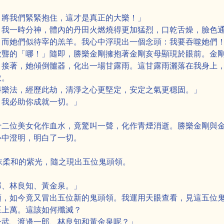
」
！將我們緊緊抱住，這才是真正的大樂！」
，我一時分神，體內的丹田火燃燒得更加猛烈，口乾舌燥，臉色
，而她們似待宰的羔羊。我心中浮現出一個念頭：我要吞噬她們
欲聾的「哪！」隨即，勝樂金剛擁抱著金剛亥母顯現於眼前。金
。接著，她傾倒髗器，化出一場甘露雨。這甘露雨灑落在我身上
散。
勝樂法，經歷此劫，清淨之心更堅定，安定之氣更穩固。」
，我必助你成就一切。」
十二位美女化作血水，竟驚叫一聲，化作青煙消逝。勝樂金剛與
心中澄明，明白了一切。
抹柔和的紫光，隨之現出五位鬼頭領。
郎、林良知、黃金泉。」
領，如今竟又冒出五位新的鬼頭領。我運用天眼查看，見這五位
至上萬。這該如何殲滅？
一武、渡邊一郎、林良知和黃金泉呢？」