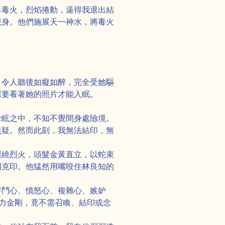
出毒火，烈焰捲動，逼得我退出結
現身。他們施展天一神水，將毒火
，令人聽後如癡如醉，完全受她驅
需要看著她的照片才能入眠。
暈眩之中，不知不覺間身處險境。
無疑。然而此刻，我無法結印，無
環繞烈火，頭髮金黃直立，以蛇束
期克印。他猛然用嘴咬住林良知的
好鬥心、憤怒心、複雜心、嫉妒
力金剛，竟不需召喚、結印或念