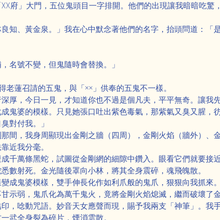
XX府」大門，五位鬼頭目一字排開。他們的出現讓我暗暗吃驚
林良知、黃金泉。」我在心中默念著他們的名字，抬頭問道：「
」
補，名號不變，但鬼隨時會替換。」
得老蓮召請的五鬼，與「××」供奉的五鬼不一樣。
行深厚，今日一見，才知道你也不過是個凡夫，平平無奇。讓我
化成鬼婆的模樣。只見她張口吐出紫色毒氣，那紫氣又臭又腥，
口臭對付我。」
剎那間，我身周顯現出金剛之牆（四周），金剛火焰（牆外）、
法靠近我分毫。
聚成千萬條黑蛇，試圖從金剛網的細隙中鑽入。眼看它們就要接
蛇悉數射死。金光隨後罩向小林，將其全身震碎，魂飛魄散。
樣變成鬼婆模樣，雙手伸長化作如利爪般的鬼爪，狠狠向我抓來
不甘示弱，鬼爪化為萬千鬼火，竟將金剛火焰熄滅，繼而破壞了
結印，唸動咒語。妙音天女應聲而現，賜予我兩支「神筆」。我
村一武全身裂為碎片，煙消雲散。