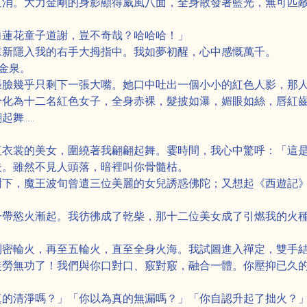
道消。大力金剛的身影顯得威風八面，全身散發著藍光，無可匹
向蓮花童子道謝，豈不奇哉？哈哈哈！」
重新隱入我的右手大拇指中。我如夢初醒，心中感慨萬千。
金泉。
張臉幾乎只剩下一張大嘴。她口中吐出一個小小的紅色人影，那
分化為十二名紅色女子，全身赤裸，髮披如瀑，媚眼如絲，唇紅
起舞……
紅衣裳的美女，圍繞著我翩翩起舞。霎時間，我心中驚呼：「這
夫。雖然不見人頭落，暗裡叫你骨髓枯。
樹下，魔王波旬曾遣三位美麗的女兒誘惑佛陀；又想起《西遊記
一帶慾火漸起。我彷彿成了乾柴，那十二位美女成了引燃我的火
到密輪火，再至五輪火，直至全身火海。我試圖進入禪定，雙手
徒勞無功了！我們與你口對口、竅對竅，融合一體。你壓抑已久
真的清淨嗎？」「你以為真的無漏嗎？」「你自認升起了拙火？