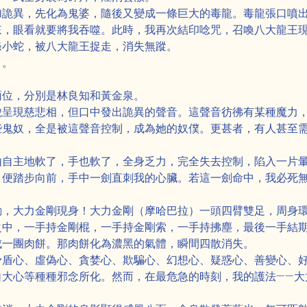
加詭異，先化為鬼婆，隨後又變成一條巨大的毒龍。毒龍張口噴
來，眼看就要將我吞噬。此時，我再次結印唸咒，召喚八大龍王
條小蛇，被八大龍王捉走，消失無蹤。
目。
兩位，分別是林良知和黃金泉。
貌呈現慈悲相，但口中發出詭異的聲音。這聲音彷彿有某種魔力
些鬼奴，全是被這聲音控制，成為她的奴僕。更甚者，有人甚至
由自主地軟了，手也軟了，全身乏力，完全失去控制，陷入一片
，便踏步向前，手中一劍直刺我的心臟。若這一劍命中，我必死
動，大力金剛現身！大力金剛（摩哈巴拉）一頭四臂雙足，周身
之中，一手持金剛棍，一手持金剛索，一手持拂塵，最後一手結
成一團肉餅。那肉餅化為濃黑的氣體，瞬間四散消失。
矛盾心、虛偽心、貪婪心、欺騙心、幻想心、疑惑心、善變心、
自大心等種種邪念所化。然而，在最危急的時刻，我的護法——大