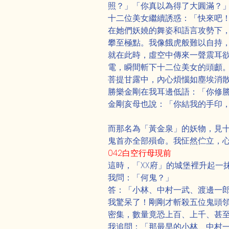
照？」「你真以為得了大圓滿？
十二位美女繼續誘惑：「快來吧
在她們妖嬈的舞姿和語言攻勢下
攀至極點。我像餓虎般難以自持
就在此時，虛空中傳來一聲震耳
電，瞬間斬下十二位美女的頭顱
菩提甘露中，內心煩惱如塵埃消
勝樂金剛在我耳邊低語：「你修
金剛亥母也說：「你結我的手印
而那名為「黃金泉」的妖物，見
鬼首亦全部殞命。我怔然伫立，
042白空行母現前
這時，「XX府」的城堡裡升起一
我問：「何鬼？」
答：「小林、中村一武、渡邊一
我驚呆了！剛剛才斬殺五位鬼頭
密集，數量竟恐上百、上千、甚
我追問：「那最早的小林、中村