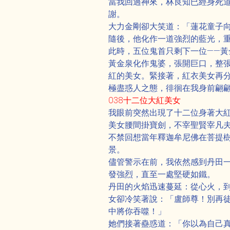
當我回過神來，林良知已經身死
謝。
大力金剛卻大笑道：「蓮花童子
隨後，他化作一道強烈的藍光，
此時，五位鬼首只剩下一位——黃
黃金泉化作鬼婆，張開巨口，整
紅的美女。緊接著，紅衣美女再
極盡惑人之態，徘徊在我身前翩翩
038十二位大紅美女
我眼前突然出現了十二位身著大
美女腰間掛寶劍，不宰聖賢宰凡
不禁回想當年釋迦牟尼佛在菩提
景。
儘管警示在前，我依然感到丹田
發強烈，直至一處堅硬如鐵。
丹田的火焰迅速蔓延：從心火，
女卻冷笑著說：「盧師尊！別再
中將你吞噬！」
她們接著蠱惑道：「你以為自己