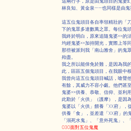
這兩行字，原是由鬼頭目的鬼妻幻
林良知、黃金泉——也同樣是由鬼
這五位鬼頭目各自率領精壯的「
下的鬼眾多達數萬之眾。每位鬼
我終於明白，原來追隨鬼婆××的
均經鬼婆××加持開光，實際上等
那些被派到我「南山雅舍」的鬼眾
殆盡。
我之所以能倖免於難，是因為我
此，區區五個鬼頭目，在我眼中
我曾向這五位鬼頭目喊話，嗆聲
有餘，其威力不容小覷。他們甚至
鬼婆××供養、恭敬、信仰、並利
此勤於「火供」（護摩），是因為
鬼婆以「火供」餵養「XX府」，
供養「食」，並差遣「XX府」的
「溺死水鬼」、「意外死鬼」、
030面對五位鬼魔