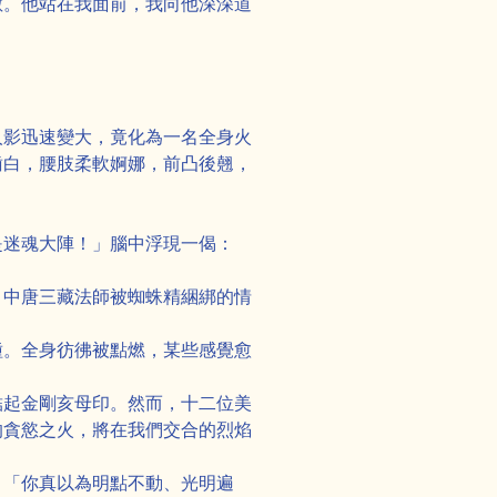
敵。他站在我面前，我向他深深道
人影迅速變大，竟化為一名全身火
齒白，腰肢柔軟婀娜，前凸後翹，
是迷魂大陣！」腦中浮現一偈：
》中唐三藏法師被蜘蛛精綑綁的情
種。全身彷彿被點燃，某些感覺愈
結起金剛亥母印。然而，十二位美
的貪慾之火，將在我們交合的烈焰
」「你真以為明點不動、光明遍