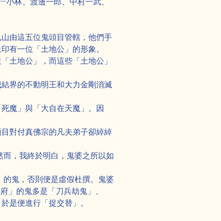
——小林、渡邊一郎、中村一武、
鬼山由這五位鬼頭目管轄，他們手
上印有一位「土地公」的形象。
位「土地公」，而這些「土地公」
我結界的不動明王和大力金剛消滅
「死魔」與「大自在天魔」。因
頭目對付真佛宗的凡夫弟子卻綽綽
。然而，我終於明白，鬼婆之所以如
」的鬼，否則便是虛假杜撰。鬼婆
X府」的鬼多是「刀兵劫鬼」、
，於是便進行「捉交替」。