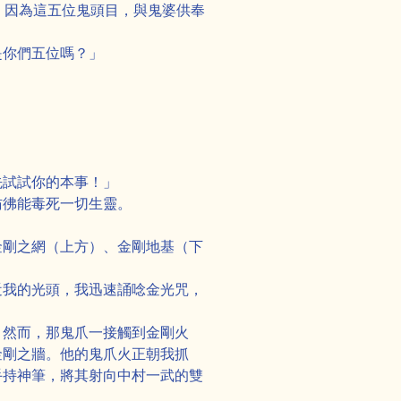
，因為這五位鬼頭目，與鬼婆供奉
是你們五位嗎？」
先試試你的本事！」
彷彿能毒死一切生靈。
金剛之網（上方）、金剛地基（下
近我的光頭，我迅速誦唸金光咒，
。然而，那鬼爪一接觸到金剛火
金剛之牆。他的鬼爪火正朝我抓
手持神筆，將其射向中村一武的雙