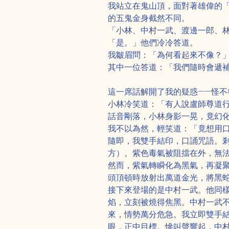
我站立在鬼山頂，面對著雄偉的「
的五鬼金身截然不同。
「小林、中村一武、渡邊一郎、
「是。」他們冷冷答道。
我皺眉問：「為何看起來不像？
其中一位答道：「我們隨時會遞
這一席話解開了我的疑惑——怪不
小林冷笑道：「有人說盧師尊道
話音剛落，小林身影一晃，竟幻
我不以為然，輕笑道：「竟想用
隨即，我雙手結印，口誦咒語。
方）。紫色毒氣被阻擋在外，無
然而，紫氣轉瞬化為黑氣，再凝
頭頂頓時放射出萬道金光，將黑
接下來登場的是中村一武。他同
焰，立刻被燒得焦黑。中村一武
來，情勢萬分危急。我立即雙手
眼，正中目標。慘叫聲響起，中