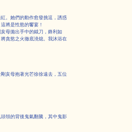
通紅。她們的動作愈發挑逗，誘惑
！這將是性慾的饗宴！
剛亥母拋出手中的鉞刀，鋒利如
，將貪慾之火徹底澆熄。我沐浴在
金剛亥母抱著光芒徐徐遠去，五位
鬼頭領的背後鬼氣翻騰，其中鬼影