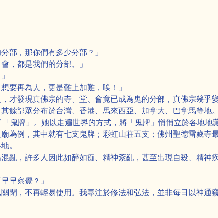
的分部，那你們有多少分部？」
、會，都是我們的分部。」
？」
。想要再為人，更是難上加難，唉！」
之，才發現真佛宗的寺、堂、會竟已成為鬼的分部，真佛宗幾乎變
，其餘部眾分布於台灣、香港、馬來西亞、加拿大、巴拿馬等地
了「鬼牌」。她以走遍世界的方式，將「鬼牌」悄悄立於各地地
祖廟為例，其中就有七支鬼牌；彩虹山莊五支；佛州聖德雷藏寺
各地。
場混亂，許多人因此如醉如痴、精神紊亂，甚至出現自殺、精神
不早早察覺？」
已關閉，不再輕易使用。我專注於修法和弘法，並非每日以神通
。