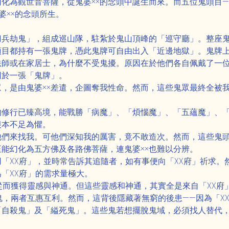
化為觀世音菩薩，從鬼婆××的念頭中誕生而來。而五位鬼頭目
婆××的念頭所生。
刀兵劫鬼」，組成巡山隊，駐紮於鬼山頂峰的「巡守廳」。整座
頭目都持有一張鬼牌，憑此鬼牌可自由出入「近邊地獄」。鬼牌
法師或在家居士，為什麼不受鬼擾。原因在於他們各自佩戴了一
同於一張「鬼牌」。
，是由鬼婆××差遣，企圖奪我性命。然而，這些鬼眾最終全被
的修行已臻高境，能戰勝「病魔」、「煩惱魔」、「五蘊魔」、
根本不足為懼。
他們來找我。可他們深知我的厲害，竟不敢造次。然而，這些鬼
能幻化為五方佛及各路佛菩薩，連鬼婆××也難以分辨。
用「XX府」，並時常告訴其追隨者，如有事便向「XX府」祈求
「XX府」的需求量極大。
從而獲得靈感與神通。但這些靈感和神通，其實全是來自「XX府
鬼，兩者互惠互利。然而，這背後隱藏著無窮的後患——因為「X
「自殺鬼」及「縊死鬼」。這些鬼若想擺脫鬼域，必須找人替代