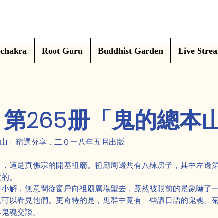
chakra
Root Guru
Buddhist Garden
Live Stre
第265册「鬼的總本
本山」精選分享．二０一八年五月出版 
」，這是真佛宗的開基祖廟。祖廟周邊共有八棟房子，其中左邊
懨的。
身小解，無意間從窗戶向祖廟廣場望去，竟然被眼前的景象嚇了
以可以看見他們。更奇特的是，鬼群中竟有一些講日語的鬼魂。
本鬼魂交談。