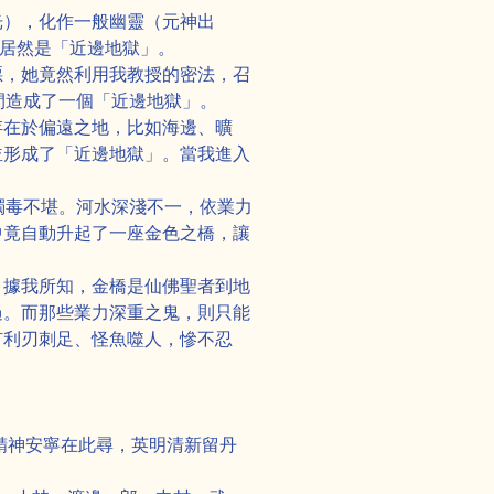
光），化作一般幽靈（元神出
裡居然是「近邊地獄」。
惡，她竟然利用我教授的密法，召
間造成了一個「近邊地獄」。
存在於偏遠之地，比如海邊、曠
並形成了「近邊地獄」。當我進入
濁毒不堪。河水深淺不一，依業力
中竟自動升起了一座金色之橋，讓
。據我所知，金橋是仙佛聖者到地
過。而那些業力深重之鬼，則只能
有利刃刺足、怪魚噬人，慘不忍
Next
精神安寧在此尋，英明清新留丹