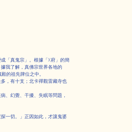
成「真鬼宗」。根據「X府」的簡
。據我了解，真佛宗世界各地的
藏殿的祖先牌位之中。
最多，有十支；北卡禪觀雷藏寺也
疾病、幻覺、干擾、失眠等問題，
窺探一切。」正因如此，才讓鬼婆