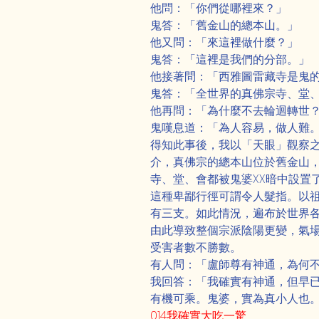
他問：「你們從哪裡來？」
鬼答：「舊金山的總本山。」
他又問：「來這裡做什麼？」
鬼答：「這裡是我們的分部。」
他接著問：「西雅圖雷藏寺是鬼
鬼答：「全世界的真佛宗寺、堂
他再問：「為什麼不去輪迴轉世
鬼嘆息道：「為人容易，做人難
得知此事後，我以「天眼」觀察
介，真佛宗的總本山位於舊金山
寺、堂、會都被鬼婆XX暗中設置
這種卑鄙行徑可謂令人髮指。以
有三支。如此情況，遍布於世界
由此導致整個宗派陰陽更變，氣
受害者數不勝數。
有人問：「盧師尊有神通，為何
我回答：「我確實有神通，但早
有機可乘。鬼婆，實為真小人也
014我確實大吃一驚