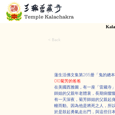
Temple Kalachakra
Kala
< Back
蓮生活佛文集第265册「鬼的總
010菊芳的爸爸
在美國西雅圖，有一座「雷藏寺
師姐的父親年老體衰，長期病懨
有一天深夜，菊芳師姐的父親起
幢而動。因為他是將死之人，所
於是鼓起勇氣走出門，與這些日