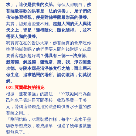
求」，這便是供養的次第。
每個人都明白，
佛
菩薩最喜歡的供養是「法的供養」。弟子們依
佛法修習禪觀，便是對佛菩薩最崇高的供養。
其實，認知這些並不難。
超越人間的天人與諸
天之上，皆是「隨得隨化，隨化隨得」，並不
需要人類的供養。
我實實在在的告訴大家：佛菩薩真的會來吃你
準備的飯菜嗎？他們需要人間的錢財嗎？或需
要香客越多越好嗎？
佛具有三德——法身德、
般若德、解脫德，體現常、樂、我、淨四無量
功德。寺院本應是清淨修梵行之地，而非用來
做生意、追求熱鬧的場所。請勿混淆，切莫誤
解。
022 冥間學校的補充
根據「蓮花肇強」的說法：「XX鼓勵同門為自
己的水子靈註冊冥間學校，收取學費一千美
元，聲稱這些錢是用於法會時供養水子靈的佛
菩薩之用。」
「剛開始時，XX還裝模作樣，每半年為水子靈
驗收學習成效，發成績單，但過了幾年後就無
聲無息了。」