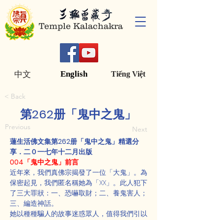
Temple Kalachakra
English
中文
Tiếng Việt
< Back
第262册「鬼中之鬼」
Previous
Next
蓮生活佛文集第262册「鬼中之鬼」精選分
享．二０一七年十二月出版
004「鬼中之鬼」前言
近年來，我們真佛宗揭發了一位「大鬼」。為
保密起見，我們匿名稱她為「XX」。此人犯下
了三大罪狀：一、恐嚇取財；二、養鬼害人；
三、編造神話。
她以種種騙人的故事迷惑眾人，值得我們引以