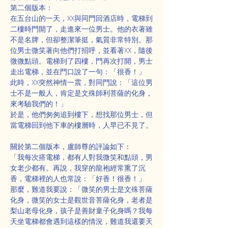
第二個版本：
在五台山的一天，XX與同門回酒店時，電梯到
二樓時門開了，走進來一位男士。他的衣著雖
不是名牌，但卻整潔筆挺，氣質非常特別。那
位男士微笑著向他們打招呼，並看著XX，隨後
微微點頭。電梯到了四樓，門再次打開，男士
走出電梯，並在門口說了一句：「很香！」
此時，XX突然神情一震，對同門說：「這位男
士不是一般人，肯定是文殊師利菩薩的化身，
來考驗我們的！」
於是，他們匆匆追到樓下，想找那位男士，但
當電梯回到他下車的樓層時，人早已不見了。
關於第二個版本，盧師尊的評論如下：
「我每次搭電梯，都有人對我微笑和點頭，男
女老少都有。再說，我穿的龍袍經常熏了沉
香，電梯裡的人也常說：「好香！很香！」
那麼，難道我要說：「微笑的男士是文殊菩薩
化身，微笑的女士是觀世音菩薩化身，老者是
梨山老母化身，孩子是善財童子化身嗎？我每
天坐電梯都會遇到這樣的情況，難道我還要天