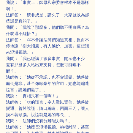
我說：「事實上，師母和宗委會根本不是那樣
啊！」
法師答：「積非成是，講久了，大家就以為那
些話是真的了。」
我問：「我說了那麼多，他們聽不明白嗎？為
什麼還不醒悟？」
法師答：「XX不會讓法師們知道真相，反而不
停地說『樹大招風，有人嫉妒、加害』這些話
來混淆視聽。」
我問：「我已經講了很多事實，開示也不少，
還有那麼多人站出來支持，怎麼可能喚不
醒？」
法師答：「她從不承認，也不會認錯。她善於
顛倒是非，甚至像歐豪年的官司，她也能編造
謊言，說她們贏了。」
我說：「真相只有一個啊！」
法師答：「XX的謊言，令人難以置信。她善於
變通、善於說謊，隨口編造，兩面三刀，讓人
摸不著頭腦。說謊就是她的專長。」
我問：「法師們沒有分辨能力嗎？」
法師答：「她擅長混淆視聽、挑撥離間，甚至