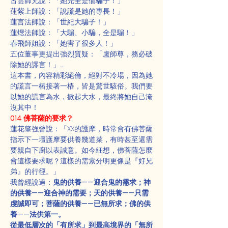
古雲師兄說：「她完全是個騙子！」
蓮紫上師說：「說謊是她的專長！」
蓮言法師說：「世紀大騙子！」
蓮煾法師說：「大騙、小騙，全是騙！」
春飛師姐說：「她害了很多人！」
五位董事更提出強烈質疑：「盧師尊，務必破
除她的謬言！」……
這本書，內容精彩絕倫，絕對不冷場，因為她
的謊言一樁接著一樁，皆是驚世駭俗。我們要
以她的謊言為水，掀起大水，最終將她自己淹
沒其中！
014 佛菩薩的要求？
蓮花肇強曾說：「XX的護摩，時常會有佛菩薩
指示下一壇護摩要供養幾道菜，有時甚至還需
要親自下廚以表誠意。如今細想，佛菩薩怎麼
會這樣要求呢？這樣的需索分明更像是『好兄
弟』的行徑。」
我曾經說過：
鬼的供養——迎合鬼的需求；神
的供養——迎合神的需要；天的供養——只需
虔誠即可；菩薩的供養——已無所求；佛的供
養——法供第一。
從最低層次的「有所求」到最高境界的「無所