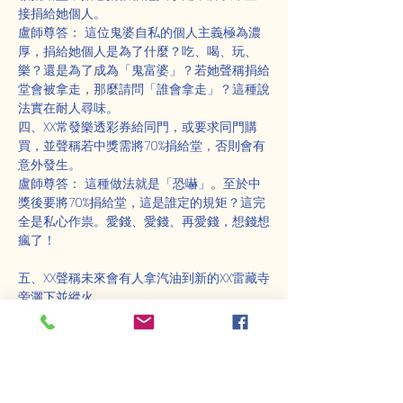
接捐給她個人。
盧師尊答： 這位鬼婆自私的個人主義極為濃
厚，捐給她個人是為了什麼？吃、喝、玩、
樂？還是為了成為「鬼富婆」？若她聲稱捐給
堂會被拿走，那麼請問「誰會拿走」？這種說
法實在耐人尋味。
四、XX常發樂透彩券給同門，或要求同門購
買，並聲稱若中獎需將70%捐給堂，否則會有
意外發生。
盧師尊答： 這種做法就是「恐嚇」。至於中
獎後要將70%捐給堂，這是誰定的規矩？這完
全是私心作祟。愛錢、愛錢、再愛錢，想錢想
瘋了！
五、XX聲稱未來會有人拿汽油到新的XX雷藏寺
旁灑下並縱火。
盧師尊答： 這不過是鬼婆的預言，而眾所周
知，她的預言一向「不準」。從心理學的角度
來看，這其實是她內心的恐懼。她自己害人太
多，便擔心有人會害她。在此，我奉勸這位鬼
婆：
世間一切皆為虛妄，包括雷藏寺也是虛