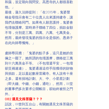
和藹，並定期向我問安。高恩寺的人都很喜歡
他。」
最後，蓮久法師提到：「在2015年，鬼婆聲
稱金母指示會有二十位貴人出來護持建寺，讓
我們去聯絡同門。如果有人願意護持，鬼婆會
包壇做護摩。當時弟子聯絡了四位，捐款金額
不等，分別是三萬、四萬、六萬、七萬美金。
然而，最終發現鬼婆的指示全是假的。愚弟子
在此向師尊懺悔。」
盧師尊回應：「鬼婆的點子多，這只是她的伎
倆之一罷了。她所謂的包壇護摩，價格從三萬
到十六萬美金不等。（不包壇還平安，一包壇
卻災禍連連）。鬼婆通過這些手段獲得的財物
與捐款，足以蓋起數座雷藏寺。有人說有十座
之多。還有捐地計劃、大、中、小星星計劃
（即大錢、中錢、小錢，通吃）。然而，XX堂
的董事們多次要求公開帳目，卻始終被拒之門
外。」
082 遇見文殊菩薩？？？
話說，XX曾到五台山，有關她遇見文殊菩薩的