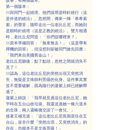
故事，有兩個版本。
第一個版本：
XX與同門一起繞塔。他們採用逆時針繞行（這
是外道的繞法）。忽然間，傳來一陣「希希索
索」的聲音，隨即走出一位老比丘尼，而她則
是順時針繞塔（這是正教的繞法）。雙方相遇
時，老比丘尼問道：「你們從哪裡來？」
XX原本準備回答：「無來無去！」（這是帶有
禪機的回答），但沒想到卻被同門搶先回應：
「我們來自美國舊金山！」
老比丘尼聽後，點了點頭，忽然之間就消失不
見了！
XX認為，這位老比丘尼的突然出現又突然消
失，無疑是文殊師利菩薩的化身。這件事其實
並不需要破解，因為隨行的蓮紫上師已經解釋
過了。
蓮紫上師說：「我早就見過這位老比丘尼，她
平時在五台山收垃圾。我還送過她一條六道木
的念珠，兩人還略微交談了一會兒。」
接著又補充道：「這位老比丘尼長期居住在五
台山，並非什麼『突然出現，又突然消失』的
存在，也根本不是文殊菩薩！」