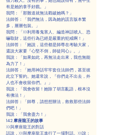
借刀殺人。沒有的事，她也能說得有，無中生
有是她的拿手好戲。」
我問：「那難道就無法戳破她嗎？」
法師答：「我們無法，因為她的謊言版本繁
多，層層包裝。」
我問：「XX利用養鬼害人、編造神話唬人、恐
嚇取財，這些行為已經是嚴重的犯戒啊！」
法師答：「她說，這些都是師尊在考驗大家，
還說大家要『心堅不倒，師徒同心』。」
我說：「如果如此，再無法走出來，我也無能
為力了！」
法師答：「她用神話牢牢套住法師們，甚至彼
此立下誓約。她還常說，『你們走不出去，外
人也不會收留你們。』」
我說：「我會收留！她除了胡言亂語，根本沒
有佛法！」
法師答：「師尊，請想想辦法，救救那些法師
們吧！」
我說：「我會盡力！」
142 摩座龍王的故事
XX與摩座龍王的對話
話說，XX與摩座龍王進行了一場對話。XX說：