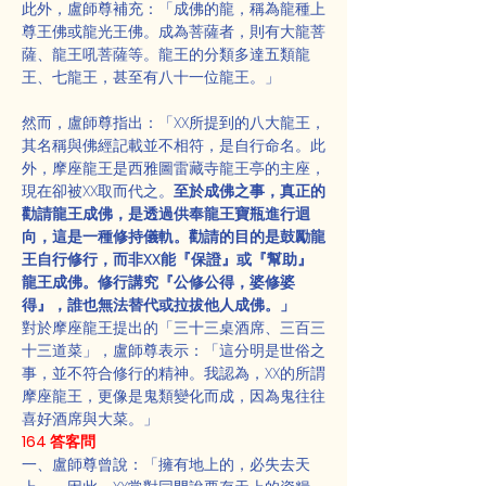
此外，盧師尊補充：「成佛的龍，稱為龍種上
尊王佛或龍光王佛。成為菩薩者，則有大龍菩
薩、龍王吼菩薩等。龍王的分類多達五類龍
王、七龍王，甚至有八十一位龍王。」
然而，盧師尊指出：「XX所提到的八大龍王，
其名稱與佛經記載並不相符，是自行命名。此
外，摩座龍王是西雅圖雷藏寺龍王亭的主座，
現在卻被XX取而代之。
至於成佛之事，真正的
勸請龍王成佛，是透過供奉龍王寶瓶進行迴
向，這是一種修持儀軌。勸請的目的是鼓勵龍
王自行修行，而非XX能『保證』或『幫助』
龍王成佛。修行講究『公修公得，婆修婆
得』，誰也無法替代或拉拔他人成佛。」
對於摩座龍王提出的「三十三桌酒席、三百三
十三道菜」，盧師尊表示：「這分明是世俗之
事，並不符合修行的精神。我認為，XX的所謂
摩座龍王，更像是鬼類變化而成，因為鬼往往
喜好酒席與大菜。」
164 答客問
一、盧師尊曾說：「擁有地上的，必失去天