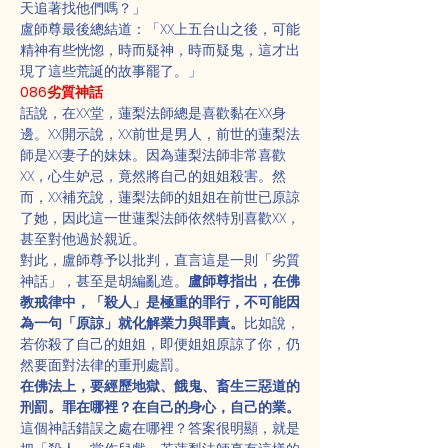
天追著找他們嗎？」
盧師尊最後總結道：「XX上五台山之後，可能
精神有些恍惚，時而疑神，時而疑鬼，這才出
現了這些荒誕的故事罷了。」
086劣質神話
話說，在XX堂，蓮梨法師總是喜歡黏在XX身
邊。XX開示說，XX前世是男人，前世的蓮梨法
師是XX妻子的妹妹。因為蓮梨法師非常喜歡
XX，心生妒忌，竟然將自己的姐姐殺害。然
而，XX補充說，蓮梨法師的姐姐在前世已原諒
了她，因此這一世蓮梨法師依然特別喜歡XX，
甚至對他過於親近。
對此，盧師尊予以批判，直言這是一則「劣質
神話」，甚至是胡編亂造。
盧師尊指出，在佛
教戒律中，「殺人」是極重的罪行，不可能因
為一句「原諒」就化解業力與罪責。
比如說，
若你殺了自己的姐姐，即便姐姐原諒了你，仍
然要面對法律的重刑處罰。
在佛法上，要經歷地獄、餓鬼、畜生三惡道的
刑罰。罪在哪裡？在自己的身心，自己的業。
這個神話錯誤之處在哪裡？答案很明顯，就是