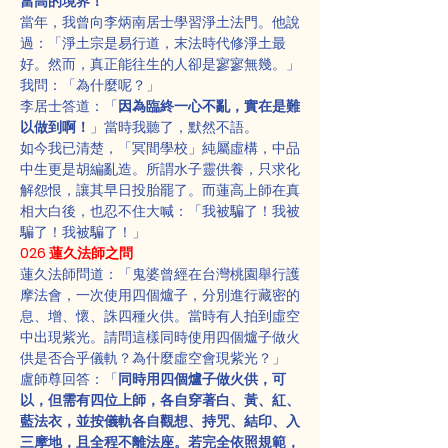
當高的境界！
當年，我曾向李炳南居士學習淨土法門。他說
過：「淨土宗是易行道，末法時代修淨土最
好。然而，真正能往生的人卻是寥寥無幾。」
我問：「為什麼呢？」
李居士答道：「
因為臨終一心不亂，實在是難
以做到啊！
」當時我聽了，默然不語。
如今我已清楚，「冥間學校」純屬虛構，中品
中生更是胡編亂造。所謂水子靈供養，只求化
解怨恨，讓其早日投胎罷了。而蓮高上師在真
相大白後，也忍不住大喊：「我被騙了！我被
騙了！我被騙了！」
026 蓮久法師之問
蓮久法師問道：「鬼婆曾經在台灣桃園舉行護
摩法會，一次使用四個爐子，分別進行藏密的
息、增、懷、誅四種火供。當時有人拍到虛空
中出現紫光。請問這樣同時使用四個爐子做火
供是否合乎儀軌？為什麼虛空會現紫光？」
盧師尊回答：「
同時用四個爐子做火供，可
以，但需有四位上師，各自穿著白、黃、紅、
藍法衣，並按儀軌各自觀想、持咒、結印、入
三摩地，且全程不離法座。若完全依照規範，