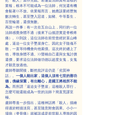
把「殺人」當作兒戲。若蓮梨法師真有這樣的
業報，根本不可能成為一位法師，何況還有機
會黏著XX不放。依業報而言，她應該要經歷無
數次轉生，甚至墮入惡道，如豬、牛等畜生，
百世輪迴，還債無數。
再說一件事：有一次在五台山上，同行的一位
法師感覺身體不適（後來下山後證實是脊椎疼
痛）。XX則說，這位法師在前世曾經於某山峰
處，逼迫一位女子墜崖身亡。因此女子陰魂不
散，一直等待機會向他索債。這次終於纏上了
他，導致身體不適。XX聲稱自己還與女鬼討價
還價，要求這位法師做功德以超度女鬼，女鬼
才願意放過他。
盧師尊聽聞後，斷然批評這仍是「劣質神
話」。
一個人能出家，這個人須有七世的善功
德，佛緣深重，有出離心，是國王將相所不能
為。
而所謂「逼迫女子墜崖」這種殺人罪行，
怎麼可能還能成為一世的法師？簡直荒謬至
極。
盧師尊進一步指出，這種神話將「殺人」描繪
得過於輕描淡寫，甚至隨意附會因果。小小一
場病（脊骨痛）就被說成是前世殺人導致的因