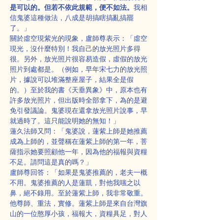
是可以的。但若不依此規範，便不如法。
我相
信鬼婆這種做法，八成是胡搞瞎搞亂搞罷
了。」
關於虛空現紫光的現象，盧師尊表示：「虛空
現光，沒什麼特別！我自己的放光照片多得
很。另外，放光照片很容易造假，虛假的放光
照片到處都是。（例如，早年宋七力的放光照
片，據說可以堆滿整座屋子，結果全是假
的。）至於我的書《天垂異象》中，原本也有
許多放光照片，但出版時全部拿下，為的是避
免引發議論。鬼婆現在還拿放光照片說事，早
就過時了。這只能說明她的無知！」
蓮久法師又問：「鬼婆說，蓮紫上師是她推薦
成為上師的，並聲稱在蓮紫上師的第一年，菩
薩指示她要照顧他一年，因為他的福報與資糧
不足。請問這是真的嗎？」
盧師尊回答：「如果是鬼婆推薦的，老夫一概
不用。鬼婆推薦的人是蓮凱，對他我嗤之以
鼻，絕不錄用。至於蓮紫上師，我非常敬重。
他尊師、重法，實修。蓮紫上師是來自台灣旗
山的一位憨厚小孩，福報大，資糧具足，對人