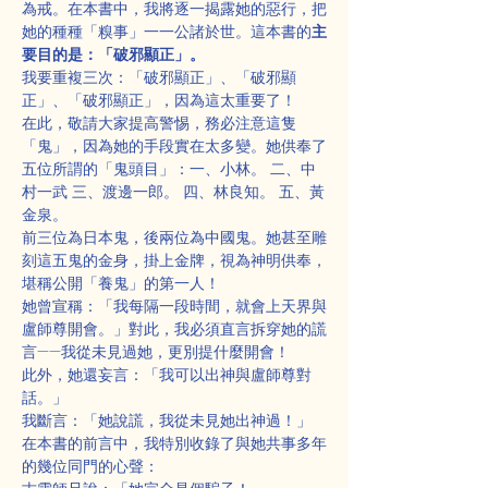
為戒。在本書中，我將逐一揭露她的惡行，把
她的種種「糗事」一一公諸於世。這本書的
主
要目的是：「破邪顯正」。
我要重複三次：「破邪顯正」、「破邪顯
正」、「破邪顯正」，因為這太重要了！
在此，敬請大家提高警惕，務必注意這隻
「鬼」，因為她的手段實在太多變。她供奉了
五位所謂的「鬼頭目」：一、小林。 二、中
村一武 三、渡邊一郎。 四、林良知。 五、黃
金泉。
前三位為日本鬼，後兩位為中國鬼。她甚至雕
刻這五鬼的金身，掛上金牌，視為神明供奉，
堪稱公開「養鬼」的第一人！
她曾宣稱：「我每隔一段時間，就會上天界與
盧師尊開會。」對此，我必須直言拆穿她的謊
言——我從未見過她，更別提什麼開會！
此外，她還妄言：「我可以出神與盧師尊對
話。」
我斷言：「她說謊，我從未見她出神過！」
在本書的前言中，我特別收錄了與她共事多年
的幾位同門的心聲：