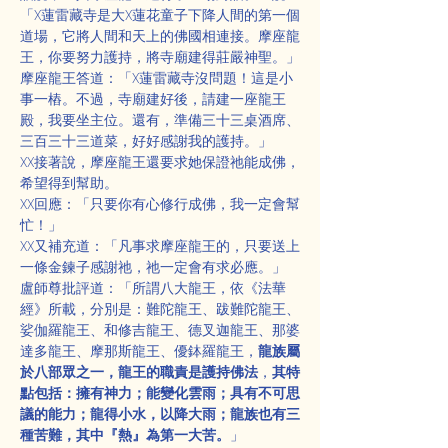
「X蓮雷藏寺是大X蓮花童子下降人間的第一個
道場，它將人間和天上的佛國相連接。摩座龍
王，你要努力護持，將寺廟建得莊嚴神聖。」
摩座龍王答道：「X蓮雷藏寺沒問題！這是小
事一樁。不過，寺廟建好後，請建一座龍王
殿，我要坐主位。還有，準備三十三桌酒席、
三百三十三道菜，好好感謝我的護持。」
XX接著說，摩座龍王還要求她保證祂能成佛，
希望得到幫助。
XX回應：「只要你有心修行成佛，我一定會幫
忙！」
XX又補充道：「凡事求摩座龍王的，只要送上
一條金鍊子感謝祂，祂一定會有求必應。」
盧師尊批評道：「所謂八大龍王，依《法華
經》所載，分別是：難陀龍王、跋難陀龍王、
娑伽羅龍王、和修吉龍王、德叉迦龍王、那婆
達多龍王、摩那斯龍王、優鉢羅龍王，
龍族屬
於八部眾之一，龍王的職責是護持佛法
，
其特
點包括：擁有神力；能變化雲雨；具有不可思
議的能力；龍得小水，以降大雨；龍族也有三
種苦難，其中『熱』為第一大苦。
」