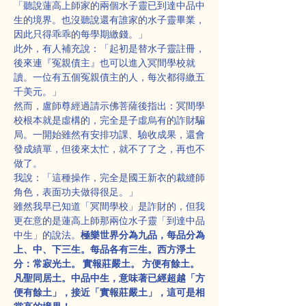
「聽說蓮高上師家的兩個水子靈已到達中品中
生的境界。也沒聽說還有誰家的水子靈畢業，
因此只得乖乖的每學期繳錢。」
此外，有人補充說：「起初是替水子靈註冊，
後來連『冤親債主』也可以進入冥間學校就
讀。一位有五個冤親債主的人，每次都得繳五
千美元。」
然而，盧師尊經過請示佛菩薩後指出：冥間學
校根本就是虛構的，完全是子虛烏有的詐財騙
局。一開始雖然有安排功課、驗收成果，還會
發成績單，但後來太忙，就不了了之，再也不
做了。
我說：「這種操作，完全是國王新衣的裁縫師
角色，表面功夫做得很足。」
雖然我早已知道「冥間學校」是詐財的，但我
更在意的是蓮高上師那兩位水子靈「到達中品
中生」的說法。
極樂世界分為九品，每品分為
上、中、下三生。每品各有三生。西方淨土
分：常寂光土。 實報莊嚴土。 方便有餘土。 
凡聖同居土。中品中生，意味著已經超越「方
便有餘土」，接近「實報莊嚴土」，這可是相