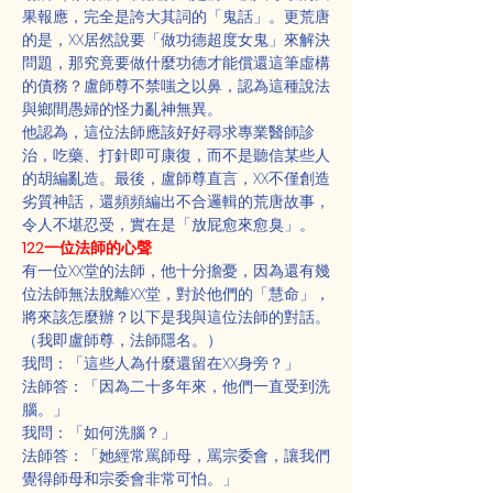
果報應，完全是誇大其詞的「鬼話」。更荒唐
的是，XX居然說要「做功德超度女鬼」來解決
問題，那究竟要做什麼功德才能償還這筆虛構
的債務？盧師尊不禁嗤之以鼻，認為這種說法
與鄉間愚婦的怪力亂神無異。
他認為，這位法師應該好好尋求專業醫師診
治，吃藥、打針即可康復，而不是聽信某些人
的胡編亂造。最後，盧師尊直言，XX不僅創造
劣質神話，還頻頻編出不合邏輯的荒唐故事，
令人不堪忍受，實在是「放屁愈來愈臭」。
122一位法師的心聲
有一位XX堂的法師，他十分擔憂，因為還有幾
位法師無法脫離XX堂，對於他們的「慧命」，
將來該怎麼辦？以下是我與這位法師的對話。
（我即盧師尊，法師隱名。）
我問：「這些人為什麼還留在XX身旁？」
法師答：「因為二十多年來，他們一直受到洗
腦。」
我問：「如何洗腦？」
法師答：「她經常罵師母，罵宗委會，讓我們
覺得師母和宗委會非常可怕。」