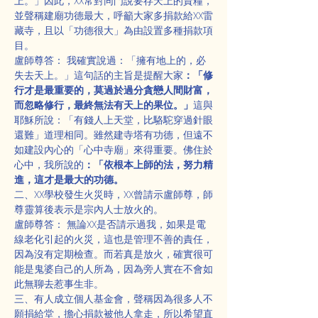
上。」因此，XX常對同門說要存天上的資糧，
並聲稱建廟功德最大，呼籲大家多捐款給XX雷
藏寺，且以「功德很大」為由設置多種捐款項
目。
盧師尊答： 我確實說過：「擁有地上的，必
失去天上。」這句話的主旨是提醒大家
：「修
行才是最重要的，莫過於過分貪戀人間財富，
而忽略修行，最終無法有天上的果位。」
這與
耶穌所說：「有錢人上天堂，比駱駝穿過針眼
還難」道理相同。雖然建寺塔有功德，但遠不
如建設內心的「心中寺廟」來得重要。佛住於
心中，我所說的
：「依根本上師的法，努力精
進，這才是最大的功德。
二、XX學校發生火災時，XX曾請示盧師尊，師
尊靈算後表示是宗內人士放火的。
盧師尊答： 無論XX是否請示過我，如果是電
線老化引起的火災，這也是管理不善的責任，
因為沒有定期檢查。而若真是放火，確實很可
能是鬼婆自己的人所為，因為旁人實在不會如
此無聊去惹事生非。
三、有人成立個人基金會，聲稱因為很多人不
願捐給堂，擔心捐款被他人拿走，所以希望直