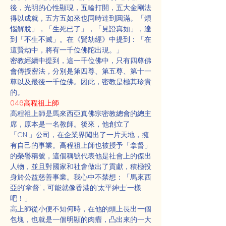
後，光明的心性顯現，五輪打開，五大金剛法
得以成就，五方五如來也同時達到圓滿。「煩
惱解脫」，「生死已了」，「見證真如」，達
到「不生不滅」。在《賢劫經》中提到：「在
這賢劫中，將有一千位佛陀出現。」
密教經續中提到，這一千位佛中，只有四尊佛
會傳授密法，分別是第四尊、第五尊、第十一
尊以及最後一千位佛。因此，密教是極其珍貴
的。
046高程祖上師
高程祖上師是馬來西亞真佛宗密教總會的總主
席，原本是一名教師。後來，他創立了
「CNI」公司，在企業界闖出了一片天地，擁
有自己的事業。高程祖上師也被授予「拿督」
的榮譽稱號，這個稱號代表他是社會上的傑出
人物，並且對國家和社會做出了貢獻，積極投
身於公益慈善事業。我心中不禁想：「馬來西
亞的‘拿督’，可能就像香港的‘太平紳士’一樣
吧！」
高上師從小便不知何時，在他的頭上長出一個
包塊，也就是一個明顯的肉瘤，凸出來的一大