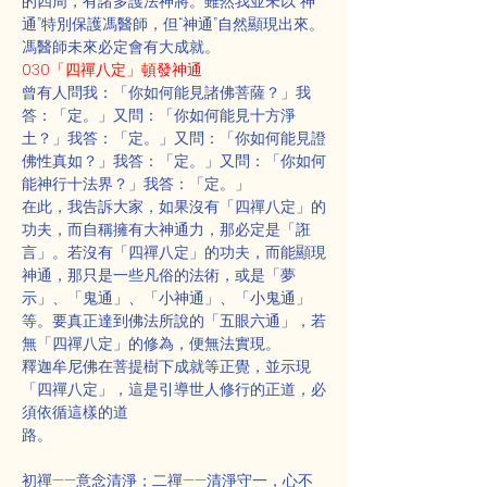
的四周，有諸多護法神將。雖然我並未以“神
通”特別保護馮醫師，但“神通”自然顯現出來。
馮醫師未來必定會有大成就。
030「四禪八定」頓發神通
曾有人問我：「你如何能見諸佛菩薩？」我
答：「定。」又問：「你如何能見十方淨
土？」我答：「定。」又問：「你如何能見證
佛性真如？」我答：「定。」又問：「你如何
能神行十法界？」我答：「定。」
在此，我告訴大家，如果沒有「四禪八定」的
功夫，而自稱擁有大神通力，那必定是「誑
言」。若沒有「四禪八定」的功夫，而能顯現
神通，那只是一些凡俗的法術，或是「夢
示」、「鬼通」、「小神通」、「小鬼通」
等。要真正達到佛法所說的「五眼六通」，若
無「四禪八定」的修為，便無法實現。
釋迦牟尼佛在菩提樹下成就等正覺，並示現
「四禪八定」，這是引導世人修行的正道，必
須依循這樣的道
路。                                                               
初禪——意念清淨；二禪——清淨守一，心不