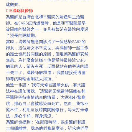
此觀察。
018馮錦良醫師
馮醫師是台灣台北和平醫院的婦產科主治醫
師。在SARS疫情爆發時，他是和平醫院最早
被隔離的醫師之一，並且被禁閉在醫院內度過
了漫長的隔離期。
當時，馮醫師無意間診治了一位感染SARS的
婦女，這位婦女不幸去世。與馮醫師一起工作
的護士也死於同樣的原因，但唯獨馮醫師安然
無恙。為什麼會這樣？他是當時最接近SARS
病毒的人，卻沒有死，反而是站在他旁邊的護
士去世了。馮醫師解釋道：“我曾經接受過盧
師尊的時輪金剛法大灌頂。”
他進一步說：“我每天修習護摩火供，有大護
法神在護佑著我。”馮醫師回憶當時隔離在和
平醫院等待疫情結束的情景：“大家都心驚膽
跳，擔心自己會被感染而死亡。然而，我卻不
慌不忙，利用這段時間閉關修行，每天打坐修
法，身心平和，渾身清涼。”
馮醫師也提到：“在那段時間，很多醫師和護
士相繼離世。我為他們修超度法，祈求他們早