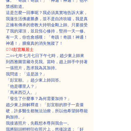
像。「奇蹟！奇蹟！」「神通！神通！」他不
禁感歎道。
這是怎麼一回事呢？我必須真實地告訴大家，
我蓮生活佛盧勝彥，並不是自誇吹噓，我是真
正擁有傳承的密教大持明金剛上師。只要接受
了我的灌頂，並且恆心修持，堅持一天一修。
有一天，你也會感嘆：「奇蹟！奇蹟！神通！
神通！」腫瘤真的消失無蹤了！
074彭宜顺居士
二○○七年七月七日下午七時，趙少東上師來
到西雅圖雷藏寺見我。當時，趙上師手中持著
一張照片，恳求我為其加持。
我問道：「這是誰？」
「彭宜順。」趙少東上師回答。
「他是哪里人？」
「馬來西亞人。」
「發生了什麼事？為何需要加持？」
趙少東上師解釋道：「彭宜順的脖子一直僵
硬，許多醫生都無法治療，所以他希望師尊能
夠加持。」
我接過照片，先觀想本尊與我合一。
我將額頭輕輕印在照片上，然後說道：「好