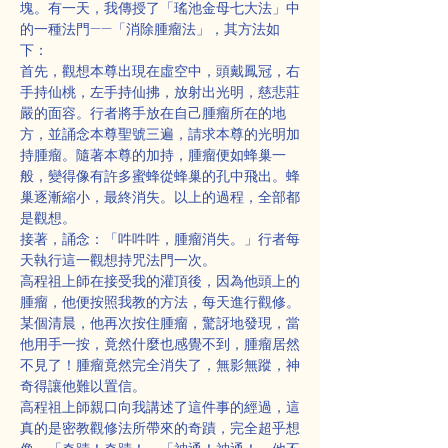
塊。有一天，我傳授了「瑤池金母七大法」中
的一種法門——「消除腫瘤法」，其方法如
下：
首先，觀想本尊出現在虛空中，頭戴鳳冠，右
手持仙桃，左手持仙拂，放射出光明，慈悲莊
嚴的面容。行者將手放在自己腫瘤所在的地
方，並誦念本尊聖號三遍，請求本尊的光明加
持腫瘤。隨著本尊的加持，腫瘤便如蜂巢一
般，變得像有許多蜜蜂從蜂巢的孔中飛出。蜂
巢逐漸縮小，最終消失。以上的過程，全部都
是觀想。
接著，誦念：「吽吽吽，腫瘤消失。」行者每
天執行這一觀想持咒法門一次。
高程祖上師在接受我的灌頂後，因為他頭上的
腫瘤，他便按照我教的方法，每天進行觀修。
某個清晨，他再次按住腫瘤，驚訝地發現，當
他用手一按，竟然什麼也感覺不到，腫瘤居然
不見了！腫瘤竟然完全消失了，無影無蹤，神
奇得讓他難以置信。
高程祖上師親口向我講述了這件事的經過，這
真的是密教觀修法所帶來的奇蹟，完全超乎想