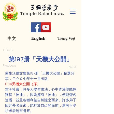
Temple Kalachakra
English
中文
Tiếng Việt
< Back
第197册「天機大公開」
Previous
Next
蓮生活佛文集第197册「天機大公開」精選分
享．二００七年十一月出版
004天機大公開（序）
當今社會，許多人學習佛法，心中皆渴望能夠
獲得「神通」。因為擁有「神通」，便能聲名
遠播，並且各種利益自然隨之而來。許多弟子
因此慕名而來，跪拜於自己的面前，還有不少
祈求者紛至沓來。