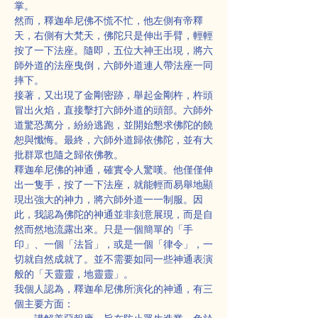
掌。
然而，釋迦牟尼佛不慌不忙，他左側有帝釋
天，右側有大梵天，佛陀只是伸出手臂，輕輕
按了一下法座。隨即，五位大神王出現，將六
師外道的法座曳倒，六師外道連人帶法座一同
摔下。
接著，又出現了金剛密跡，舉起金剛杵，杵頭
冒出火焰，直接擊打六師外道的頭部。六師外
道驚恐萬分，紛紛逃跑，並開始懇求佛陀的饒
恕與懺悔。最終，六師外道歸依佛陀，並有大
批群眾也隨之歸依佛教。
釋迦牟尼佛的神通，確實令人驚嘆。他僅僅伸
出一隻手，按了一下法座，就能輕而易舉地顯
現出強大的神力，將六師外道一一制服。因
此，我認為佛陀的神通並非刻意展現，而是自
然而然地流露出來。只是一個簡單的「手
印」、一個「法旨」，或是一個「律令」，一
切就自然成就了。並不需要如同一些神通表演
般的「天靈靈，地靈靈」。
我個人認為，釋迦牟尼佛所演化的神通，有三
個主要方面：