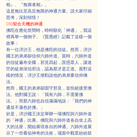
相』、『無壽者相』。
這是無比至高且無限的神通力量。請大家仔細
思考，深刻領悟！
010契合天機的神通
佛陀在應化世間時，時時顯化「神通」，我這
裡再舉一個例子。《賢愚經》記載了這樣一個
故事：
有一位洴沙王，他是佛陀的信徒。然而，洴沙
國王的弟弟卻信仰六師外道。當時，六師外道
的信徒遍布全國，邪見四起，誑惑眾人，讓迷
茫的徒弟深信邪法，認為那才是正道。面對這
樣的情況，洴沙王便勸說他的弟弟要信仰佛
法。
然而，國王的弟弟卻固守邪見，並拒絕接受佛
法。他對國王說：「我有六師，不需要佛
法。」而那六師也自信滿滿地說：「我們的神
通並不遜色於佛。」
於是，洴沙國王決定舉辦一場佛陀與六師外道
的「神通」比賽。佛陀與六師外道各自坐上高
大的法座，開始展現各自的神通。六師外道展
示了一些看似神奇的法術，場面中觀眾紛紛鼓