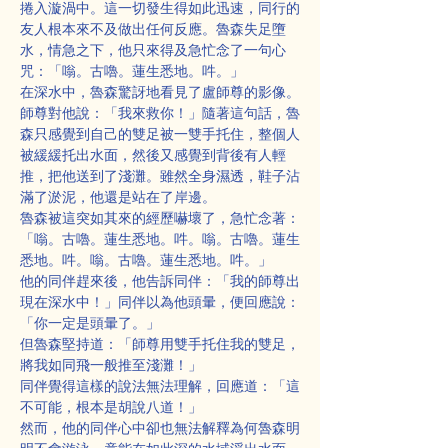
捲入漩渦中。這一切發生得如此迅速，同行的
友人根本來不及做出任何反應。魯森失足墮
水，情急之下，他只來得及急忙念了一句心
咒：「嗡。古嚕。蓮生悉地。吽。」
在深水中，魯森驚訝地看見了盧師尊的影像。
師尊對他說：「我來救你！」隨著這句話，魯
森只感覺到自己的雙足被一雙手托住，整個人
被緩緩托出水面，然後又感覺到背後有人輕
推，把他送到了淺灘。雖然全身濕透，鞋子沾
滿了淤泥，他還是站在了岸邊。
魯森被這突如其來的經歷嚇壞了，急忙念著：
「嗡。古嚕。蓮生悉地。吽。嗡。古嚕。蓮生
悉地。吽。嗡。古嚕。蓮生悉地。吽。」
他的同伴趕來後，他告訴同伴：「我的師尊出
現在深水中！」同伴以為他頭暈，便回應說：
「你一定是頭暈了。」
但魯森堅持道：「師尊用雙手托住我的雙足，
將我如同飛一般推至淺灘！」
同伴覺得這樣的說法無法理解，回應道：「這
不可能，根本是胡說八道！」
然而，他的同伴心中卻也無法解釋為何魯森明