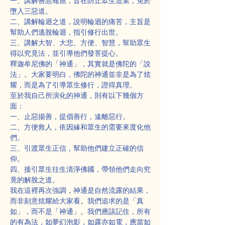
一、講解善惡報應，旨在防止眾生造業，免於
墮入三惡道。
二、講解輪迴之道，說明輪迴的痛苦，主旨是
幫助人們逃脫輪迴，指引修行出世。
三、講解大智、大悲、方便、智慧，幫助眾生
得以究竟法，並引導他們發菩提心。
釋迦牟尼佛的「神通」，其實就是佛陀的「說
法」。大家要明白，佛陀的神通並非是為了炫
耀，而是為了引導眾生修行，證得真理。
至於我自己所演化的神通，則有以下幾個方
面：
一、止惡揚善，提倡善行，遠離惡行。
二、方便救人，依因緣和眾生的需要來度化他
們。
三、引渡眾生正信，幫助他們建立正確的信
仰。
四、接引眾生往生清淨佛國，帶領他們走向究
竟的解脫之道。
我在這裡再次強調，神通是自然流露的結果，
而非刻意炫耀給大家看。我們追求的是「真
如」，而不是「神通」。我們應該記住，所有
的有為法，如夢幻泡影，如露亦如電，應當如