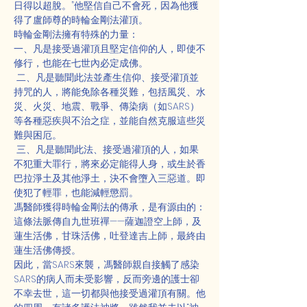
日得以超脫。”他堅信自己不會死，因為他獲
得了盧師尊的時輪金剛法灌頂。
時輪金剛法擁有特殊的力量：
一、凡是接受過灌頂且堅定信仰的人，即使不
修行，也能在七世內必定成佛。
 二、凡是聽聞此法並產生信仰、接受灌頂並
持咒的人，將能免除各種災難，包括風災、水
災、火災、地震、戰爭、傳染病（如SARS）
等各種惡疾與不治之症，並能自然克服這些災
難與困厄。
 三、凡是聽聞此法、接受過灌頂的人，如果
不犯重大罪行，將來必定能得人身，或生於香
巴拉淨土及其他淨土，決不會墮入三惡道。即
使犯了輕罪，也能減輕懲罰。
馮醫師獲得時輪金剛法的傳承，是有源由的：
這條法脈傳自九世班禪——薩迦證空上師，及
蓮生活佛，甘珠活佛，吐登達吉上師，最終由
蓮生活佛傳授。
因此，當SARS來襲，馮醫師親自接觸了感染
SARS的病人而未受影響，反而旁邊的護士卻
不幸去世，這一切都與他接受過灌頂有關。他