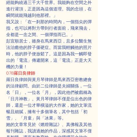
經能夠繞過三千大千世界。我能夠在空間之外
進行灌頂，正是因為這個道理。我的念頭，在
瞬間就能飛越到他那裡。」
我又說：「在一刹那的時間內，一個指尖的彈
指，也可以將對方帶到行者面前，飛來飛去，
全都是一念之間、一個彈指而已。」
彭宜順居士，雖身在馬來西亞，且多位醫生無
法治癒他的脖子僵硬症。而當我輕觸他的照片
時，他的脖子便放鬆了。這是因為我一觸即發
出的「電流」傳遞開來，這「電流」正是大天
機的力量！
078羅日良律師
羅日良律師與黃月琴律師是馬來西亞密教總會
的法律顧問。由於二位律師是夫婦關係，一位
名「日」，一位名「月」，因此他們被戲稱為
「日月神教」。黃月琴律師不僅是位出色的律
師，還是一位才華橫溢的大作家，她的文筆流
暢且細膩，擁有十多個筆名，其中包括「初
雪」、「月童」與「冰果」等。
她的文章常見於《燃燈雜誌》、真佛報及其他
報刊雜誌，我讀過她的作品，深感其文筆不僅