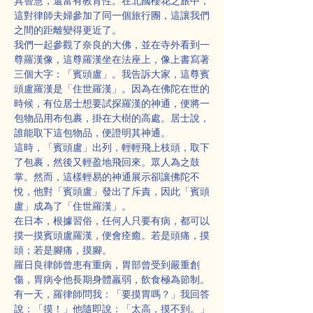
具智慧，還富有教育性。在北國櫻花之旅中，
這對律師夫婦參加了同一個旅行團，這讓我們
之間的距離變得更近了。
我們一起參觀了奈良的大佛，並在寺外看到一
尊羅漢像，這尊羅漢坐在法座上，像上書寫著
三個大字：「賓頭盧」。我告訴大家，這尊賓
頭盧羅漢是「住世羅漢」。因為在佛陀在世的
時候，有位居士想要試探羅漢的神通，便將一
包物品用布包裹，掛在大樹的高處。居士說，
誰能取下這包物品，便證明其神通。
這時，「賓頭盧」出列，輕輕飛上枝頭，取下
了包裹，然後又輕盈地飛回來。眾人為之鼓
掌。然而，這樣輕易的神通展示卻讓佛陀不
悅，他對「賓頭盧」發出了斥責，因此「賓頭
盧」成為了「住世羅漢」。
在日本，根據習俗，任何人只要有病，都可以
摸一摸賓頭盧羅漢，便會痊癒。若是頭痛，摸
頭；若是腳痛，摸腳。
羅日良律師曾患有重病，胃部曾受到嚴重創
傷，胃病令他長期身體羸弱，飲食極為節制。
有一天，羅律師問我：「要摸胃嗎？」我回答
說：「摸！」他隨即說：「太高，摸不到。」