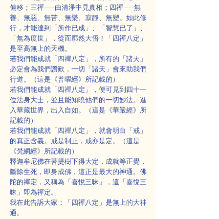
偏移；三禪——由清淨中見真相；四禪——無
善、無惡、無苦、無樂、寂靜、無變。如此修
行，才能達到「所作已成」、「智慧已了」、
「無為度世」，從而廓然大悟！「四禪八定」
是至高無上的天機。
若我們能成就「四禪八定」，所有的「諸天」
必定會為我們讚歎，一切「諸天」會來助我們
行道。（這是《普曜經》所記載的）
若我們能成就「四禪八定」，便可見到四十一
位法身大士，並且能知曉他們的一切妙法。進
入華藏世界，出入自如。（這是《華嚴經》所
記載的）
若我們能成就「四禪八定」，就會明白「戒」
的真正含義。戒是制止，戒亦是定。（這是
《梵網經》所記載的）
釋迦牟尼佛在菩提樹下得大定，成就等正覺，
斷除生死，即身成佛，這正是最大的神通。佛
陀的禪定，又稱為「喜悅三昧」，這「喜悅三
昧」即為禪定。
我在此告訴大家：「四禪八定」是無上的大神
通。