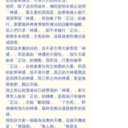
眾生皈依佛法，引導人們信仰正法。
然而，除了這些用途外，佛陀曾明令禁止使用
「神通」。最主要的原因是，如果每個人都只
渴望學習「神通」，而忽略了對「正法」的修
行，那麼最終將會導致對佛法的誤解和偏離。
若人們只求「神通」，卻不求修行「正法」，
那將本末倒置，主客顛倒，這樣就會對佛法造
成損害。
我寫這本書的目的，並不是引導大家學習「神
通」，而是藉由「神通的大變化」，指引大家
皈依「正信」的佛教。我常說，只要你修學
「正法」，自然會產生與之相應的力量。所謂
的欲界神通，並不算什麼，真正的大神通應該
是四禪天的神通，而三界之外的神通，更是無
限無窮，難以言喻。
我之所以想透過自己經歷過的「神通」，來引
導世人皈依「正信」的佛教，是因為只有修持
「正法」，才能「斷煩惱」、「了生死」。即
便擁有強大的神通，最終也無法逃脫無常的規
律。
我告訴大家一個最為深奧的天機，這個天機就
是：『無我相』、『無人相』、『無眾生