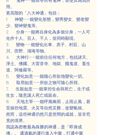
8.      鬼神——能命令所有鬼神，並使其為我所
用。
更高階的「八大神通」包括：
1.      神變——能變化形態，變男變女、變老變
少、變神變鬼等。
2.      分身——能將自身化為多個分身，一人可
化作十人、百人、千人，並同時顯現。
3.      變物——能變化出車、房子、村莊、山
川、田野、湖海等物。
4.      大神行——能前往任何地方，包括諸天、
淨土、佛國、大雷音寺、地獄、餓鬼道、畜生
道、阿修羅等。
5.      變化如意——能隨心所欲地變化一切。
6.      取用如意——所欲之物可隨心所得。
7.      生殺如意——能掌控生命與死亡，生子或
生女，隨意讓人死亡或延命。
8.      天地主宰——能呼風喚雨，止雨止風，甚
至操控地震、火災等自然災難，改變氣候。
然而，這些神通仍然只是世間的成就，並非究
竟的境界。
我認為密教最為殊勝的神通，是「即身成
佛」。 通過氣的運行進入中脈，打通中脈