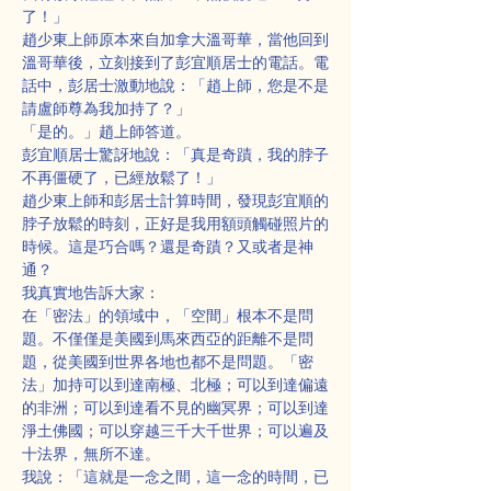
了！」
趙少東上師原本來自加拿大溫哥華，當他回到
溫哥華後，立刻接到了彭宜順居士的電話。電
話中，彭居士激動地說：「趙上師，您是不是
請盧師尊為我加持了？」
「是的。」趙上師答道。
彭宜順居士驚訝地說：「真是奇蹟，我的脖子
不再僵硬了，已經放鬆了！」
趙少東上師和彭居士計算時間，發現彭宜順的
脖子放鬆的時刻，正好是我用額頭觸碰照片的
時候。這是巧合嗎？還是奇蹟？又或者是神
通？
我真實地告訴大家：
在「密法」的領域中，「空間」根本不是問
題。不僅僅是美國到馬來西亞的距離不是問
題，從美國到世界各地也都不是問題。「密
法」加持可以到達南極、北極；可以到達偏遠
的非洲；可以到達看不見的幽冥界；可以到達
淨土佛國；可以穿越三千大千世界；可以遍及
十法界，無所不達。
我說：「這就是一念之間，這一念的時間，已