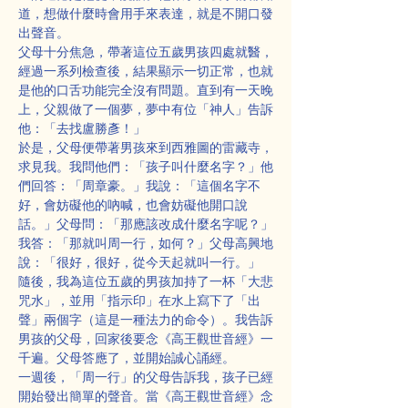
道，想做什麼時會用手來表達，就是不開口發
出聲音。
父母十分焦急，帶著這位五歲男孩四處就醫，
經過一系列檢查後，結果顯示一切正常，也就
是他的口舌功能完全沒有問題。直到有一天晚
上，父親做了一個夢，夢中有位「神人」告訴
他：「去找盧勝彥！」
於是，父母便帶著男孩來到西雅圖的雷藏寺，
求見我。我問他們：「孩子叫什麼名字？」他
們回答：「周章豪。」我說：「這個名字不
好，會妨礙他的吶喊，也會妨礙他開口說
話。」父母問：「那應該改成什麼名字呢？」
我答：「那就叫周一行，如何？」父母高興地
說：「很好，很好，從今天起就叫一行。」
隨後，我為這位五歲的男孩加持了一杯「大悲
咒水」，並用「指示印」在水上寫下了「出
聲」兩個字（這是一種法力的命令）。我告訴
男孩的父母，回家後要念《高王觀世音經》一
千遍。父母答應了，並開始誠心誦經。
一週後，「周一行」的父母告訴我，孩子已經
開始發出簡單的聲音。當《高王觀世音經》念