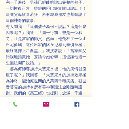
完一千遍後，男孩已經能夠說出完整的句子。
一切恢復正常，曾經的啞巴終於開口說話了！
這讓父母欣喜若狂，所有親戚朋友也都聽說了
這個神奇的故事。
有人問我：「這個孩子為何不說話？這是什麼
因果呢？」我答：「周一行前世曾是一位和
尚，且是當家的師父。然而，他冤枉了一位比
丘尼偷竊，這位出家的比丘尼感到羞愧至極，
最終選擇上吊自盡。」我接著說：「當家師父
錯誤地指責她，妄語令她心碎，這也讓他這一
生無法開口說話。」
「那為何師尊加持大悲咒水後，他的病情就痊
癒了呢？」我回答：「大悲咒水的加持效果極
為神奇，能治療世間的八萬四千種病痛。觀世
音菩薩的加持令所有善神和護法金剛隨時護
衛。我們的《高王經》也提到，念滿一千遍
後，所有重罪將被消除。」
又有來人問我：「為何這孩子取名為一行
呢？」我回答：「我希望這個名字能幫助他回
憶起前世，早日發心修行。」
一小杯水，經過加持並附上「真言」，便成了