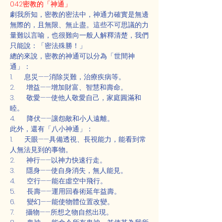
042密教的「神通」
劇我所知，密教的密法中，神通力確實是無邊
無際的，且無限、無止盡。這些不可思議的力
量難以言喻，也很難向一般人解釋清楚，我們
只能說：「密法殊勝！」
總的來說，密教的神通可以分為「世間神
通」：
1.      息災——消除災難，治療疾病等。
2.      增益——增加財富、智慧和壽命。
3.      敬愛——使他人敬愛自己，家庭圓滿和
睦。
4.      降伏——讓怨敵和小人遠離。
此外，還有「八小神通」：
1.      天眼——具備透視、長視能力，能看到常
人無法見到的事物。
2.      神行——以神力快速行走。
3.      隱身——使自身消失，無人能見。
4.      空行——能在虛空中飛行。
5.      長壽——運用回春術延年益壽。
6.      變幻——能使物體位置改變。
7.      攝物——所想之物自然出現。