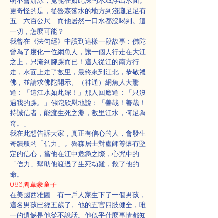
明不會游泳，竟能在如此深的水域浮出水面。
更奇怪的是，從魯森落水的地方到淺灘足足有
五、六百公尺，而他居然一口水都沒喝到。這
一切，怎麼可能？
我曾在《法句經》中讀到這樣一段故事：佛陀
曾為了度化一位網魚人，讓一個人行走在大江
之上，只淹到腳踝而已！這人從江的南方行
走，水面上走了數里，最終來到江北，恭敬禮
佛，並請求佛陀開示。（神通）網魚人大驚
道：「這江水如此深！」那人回應道：「只沒
過我的踝。」佛陀欣慰地說：「善哉！善哉！
持誠信者，能渡生死之淵，數里江水，何足為
奇。」
我在此想告訴大家，真正有信心的人，會發生
奇蹟般的「信力」。魯森居士對盧師尊懷有堅
定的信心，當他在江中危急之際，心咒中的
「信力」幫助他渡過了生死劫難，救了他的
命。
086周章豪童子
在美國西雅圖，有一戶人家生下了一個男孩，
這名男孩已經五歲了。他的五官四肢健全，唯
一的遺憾是他從不說話。他似乎什麼事情都知