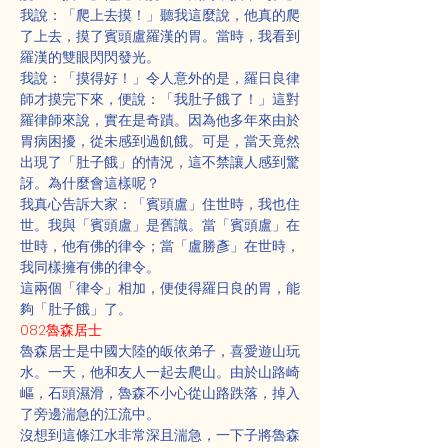
我說：「爬上去摸！」聽我這麼說，他真的爬
了上去，摸了賓頭盧羅漢的胃。當時，我看到
羅漢的雙眼閃閃發光。
我說：「摸得好！」令人意外的是，羅日良律
師才摸完下來，便說：「我肚子餓了！」這對
羅律師來說，實在是奇蹟。因為他多年來由於
胃病困擾，從未感到過飢餓。可是，當天竟然
出現了「肚子餓」的情況，這不禁讓人感到驚
訝。為什麼會這樣呢？
我真心告訴大家：「賓頭盧」住世時，我也住
世。我與「賓頭盧」是舊識。當「賓頭盧」在
世時，他有佛的律令；當「盧勝彥」在世時，
我同樣擁有佛的律令。
這兩個「律令」相加，便使得羅日良的胃，能
夠「肚子餓」了。
082魯森居士
魯森居士是中國大陸的皈依弟子，喜愛遊山玩
水。一天，他和友人一起去爬山。由於山路崎
嶇，石頭濕滑，魯森不小心從山路跌落，掉入
了旁邊湍急的江流中。
沒想到這條江水非常深且湍急，一下子將魯森