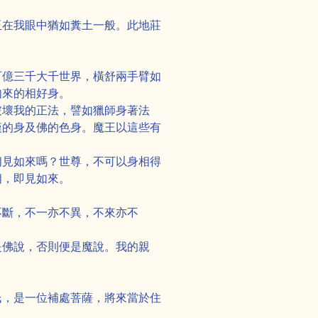
玉在我眼中猶如糞土一般。此地莊
百億三千大千世界，橫舒兩手臂如
如來的相好身。
破壞我的正法，譬如獵師身著法
漢的身及佛的色身。魔王以這些有
相見如來嗎？世尊，不可以身相得
相，即見如來。
不斷，不一亦不異，不來亦不
是佛說，否則便是魔說。我的親
氏，是一位補處菩薩，將來當於住
。