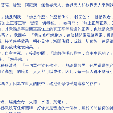
、菩薩、緣覺、阿羅漢、無色界天人、色界天人和欲界天人來到
」她反問我：「佛是什麼？什麼是佛？」 我回答：「佛是覺者
悟無上正等正智，覺悟一切種智。」 她再問：「無上正等正覺，
的，其意涵是宇宙間至高無上的真正平等普遍的正覺，也就是究
嗎？」 我回答：「我先修行解脫道，參修聲聞乘及緣覺乘，透
惱。接著修菩薩乘，明心見性，漸開佛眼，成就一切種智。這是
，最終成就究竟佛果。」
，自主生死。」接著她問：「誰教你明心見性，自主生死的？」
答：「您是佛。」
說得很清楚：「一切眾生皆有佛性。」無論是欲界、色界還是無
到至高無上的境界，人人都可以成佛。因此，每一個人都不應該小
佛嗎？」因為在世人的眼中，瑤池金母似乎是這樣的存在：
帝君、瑤池金母、火德、水德、黃老）。
與佛教沒有任何關聯，好像只是普通的一個神，屬於民間信仰的