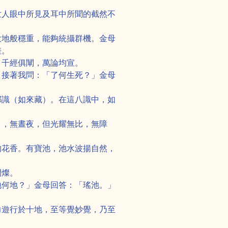
世人眼中所見及耳中所聞的截然不
大地般穩重，能夠統攝群機。金母
差。
，千經俱闡，萬論均宣。
」接著我問：「了何生死？」金母
耶識（如來藏）。在這八識中，如
月，無晝夜，但光耀無比，無障
的花香。有寶池，池水波揚自然，
閃燦。
地何地？」金母回答：「瑤池。」
力遊行於十地，至等覺妙覺，乃至