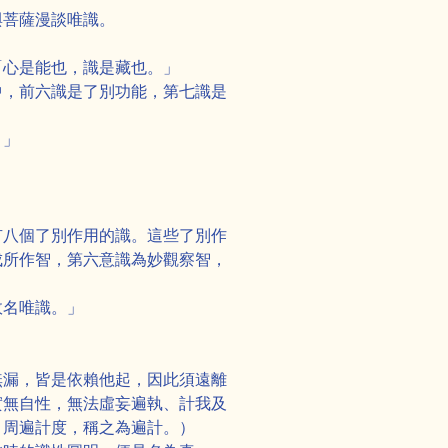
與菩薩漫談唯識。
「心是能也，識是藏也。」
中，前六識是了別功能，第七識是
。」
有八個了別作用的識。這些了別作
成所作智，第六意識為妙觀察智，
故名唯識。」
無漏，皆是依賴他起，因此須遠離
實無自性，無法虛妄遍執、計我及
，周遍計度，稱之為遍計。）