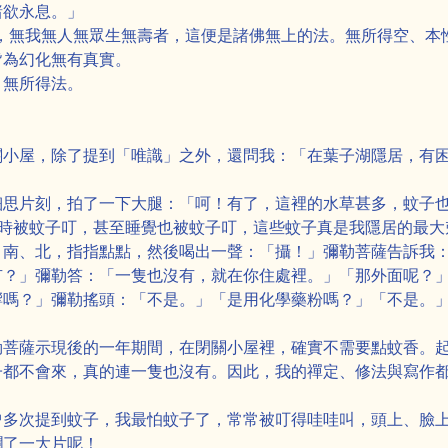
諸欲永息。」
空，無我無人無眾生無壽者，這便是諸佛無上的法。無所得空、本
皆為幻化無有真實。
，無所得法。
關小屋，除了提到「唯識」之外，還問我：「在葉子湖隱居，有
細思片刻，拍了一下大腿：「呵！有了，這裡的水草甚多，蚊子
作時被蚊子叮，甚至睡覺也被蚊子叮，這些蚊子真是我隱居的最大
、南、北，指指點點，然後喝出一聲：「攝！」彌勒菩薩告訴我
有？」彌勒答：「一隻也沒有，就在你住處裡。」「那外面呢？
響嗎？」彌勒搖頭：「不是。」「是用化學藥粉嗎？」「不是。
勒菩薩示現後的一年期間，在閉關小屋裡，確實不需要點蚊香。
子都不會來，真的連一隻也沒有。因此，我的禪定、修法與寫作
曾多次提到蚊子，我最怕蚊子了，常常被叮得哇哇叫，頭上、臉
爛了一大片呢！