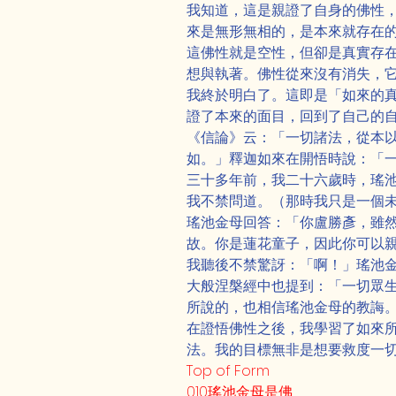
我知道，這是親證了自身的佛性
來是無形無相的，是本來就存在
這佛性就是空性，但卻是真實存
想與執著。佛性從來沒有消失，
我終於明白了。這即是「如來的
證了本來的面目，回到了自己的
《信論》云：「一切諸法，從本
如。」釋迦如來在開悟時說：「
三十多年前，我二十六歲時，瑤
我不禁問道。（那時我只是一個
瑤池金母回答：「你盧勝彥，雖
故。你是蓮花童子，因此你可以
我聽後不禁驚訝：「啊！」瑤池
大般涅槃經中也提到：「一切眾
所說的，也相信瑤池金母的教誨
在證悟佛性之後，我學習了如來
法。我的目標無非是想要救度一
Top of Form
010瑤池金母是佛