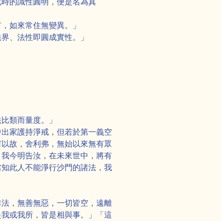
此時的識性圓明，便是名為真
有，如來常住無變異。」
法界、法性即圓成實性。」
法比類而量度。」
中出家護持淨戒，但若於第一義空
何以故，舍利弗，無始以來無有眾
，我今明告汝，在未來世中，將有
當知此人不能淨行沙門的諸法，我
。
非法，無善無惡，一切皆空，遠離
是我或我所，皆是相與事。」「這