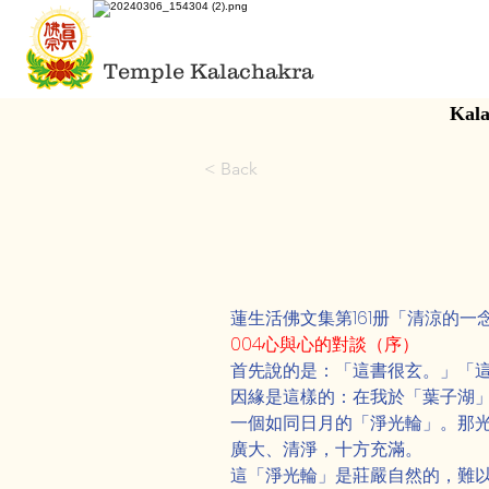
Temple Kalachakra
Kala
< Back
蓮生活佛文集第161册「清涼的
004心與心的對談（序）
首先說的是：「這書很玄。」「
因緣是這樣的：在我於「葉子湖
一個如同日月的「淨光輪」。那
廣大、清淨，十方充滿。
這「淨光輪」是莊嚴自然的，難