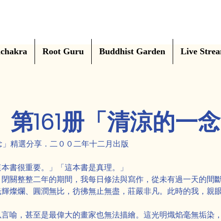
chakra
Root Guru
Buddhist Garden
Live Stre
第161册「清涼的一
一念」精選分享．二００二年十二月出版
這本書很重要。」「這本書是真理。」
」閉關整整二年的期間，我每日修法與寫作，從未有過一天的間
光輝燦爛、圓潤無比，彷彿無止無盡，莊嚴非凡。此時的我，親
以言喻，甚至是最偉大的畫家也無法描繪。這光明熾焰毫無垢染