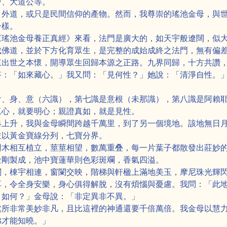
帝、大道公等。
、外道，或只是民間信仰的產物。然而，我尊崇的瑤池金母，與
一樣。
《瑤池金母養正真經》來看，法門是廣大的，如天宇般遼闊，似
成佛道，並於下方化育眾生，是完整的成始成終之法門，無有偏
來出世之本懷，開導眾生回歸本源之正路。九界同歸，十方共讚
答：「如來藏心。」我又問：「見何性？」她說：「清淨自性。
舌、身、意（六識），第七識是意根（未那識），第八識是阿賴
真心，就要明心；親證真如，就是見性。
冉上升，我與金母瞬間跨越千萬里，到了另一個境地。該地無日
並以黃金寶線分列，七寶分界。
樹木相互植立，莖莖相望，數萬重叠，每一片葉子都散發出莊妙
金剛製成，池中寶蓮華則色彩斑斕，香氣四溢。
閣，棟宇相連，窗闌交映，階梯與軒楹上滿地美玉，摩尼珠光輝
耳，令全身安樂，身心俱得解脫，沒有煩惱與憂慮。我問：「此
，如何？」金母說：「非定異非不異。」
處所非常美妙非凡，且比這裡的神通還要千倍萬倍。我金母以慧
佛才能知曉。」