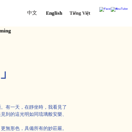
中文
English
Tiếng Việt
aming
念」
斷。有一天，在靜坐時，我看見了
眼見到的這光明如同琉璃般安樂、
，更無形色，具備所有的妙莊嚴。