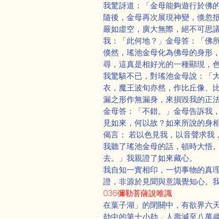
我驚訝道：「金母能夠遊行於佛
隨後，金母再次展現神變，倏忽
嚴如虛空，廣大無際，絕不可思
我：「此何地？」金母答：「佛
倏然，瑤池金母化為佛母的身形
尋，這真是相好光的一種顯現，
我驚駭不已，對瑤池金母說：「
衣，魔王波旬亦然，作比丘像、
漏之形作無漏身，來損毀我的正
金母答：「不錯。」金母告訴我
見如來，何以故？如來所說的身
偈言： 若以色見我，以音聲求我
我聽了瑤池金母的話，頓時大悟
去。」我親證了如來藏心。
我自知一實相印，一切事物的真
證，非源於見聞與意識覺知心。
036彌勒菩薩說唯識
在葉子湖」的閉關中，有欲界六
劫中的第十小劫，人壽減至八萬