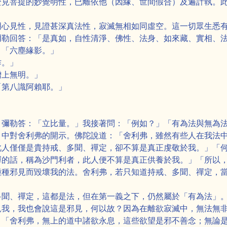
證見菩提的妙覺明性，已離依他（因緣、世間假合）及遍計執。
明心見性，見證甚深真法性，寂滅無相如同虛空。這一切眾生悉
彌勒回答：「是真如，自性清淨、佛性、法身、如來藏、實相、
：「六塵緣影。」
作。」
增上無明。」
「第八識阿賴耶。」
。
」彌勒答：「立比量。」我接著問：「例如？」「有為法與無為
》中對舍利弗的開示。佛陀說道：「舍利弗，雖然有些人在我法
此人僅僅是貴持戒、多聞、禪定，卻不算是真正虔敬於我。」「
禪的話，稱為沙門利者，此人便不算是真正供養於我。」「所以
種種邪見而毀壞我的法。舍利弗，若只知道持戒、多聞、禪定，
多聞、禪定，這都是法，但在第一義之下，仍然屬於「有為法」
見我，我也會說這是邪見，何以故？因為在離欲寂滅中，無法無
」「舍利弗，無上的道中諸欲永息，這些欲望是邪不善念；無論