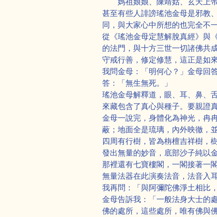
媽祖娘娘、陳靖姑、玄天上
甚至有些人誹謗瑤池金母是邪教
同，與大家心中所想的也完全不
從《瑤池金母定慧解脫真經》與
的法門，與十方三世一切諸佛共
守戒行善，修定修慧，這正是如
我問金母：「明何心？」金母回
答：「無生無死。」
瑤池金母解釋道，眼、耳、鼻、
來藏包含了真心與種子。要親證
金母一說完，身體化為神光，冉
蔽；地面全是琉璃，內外映徹，
四周有行樹，皆為栴檀吉祥樹，
發出無量的妙音，底部沙子純以
那裡還有七寶樓閣，一閣接著一
無量法器在此演奏法音，法音入
我再問：「與阿彌陀佛淨土相比
金母告訴我：「一般法身大士的
佛的處所，這些處所，唯有佛與