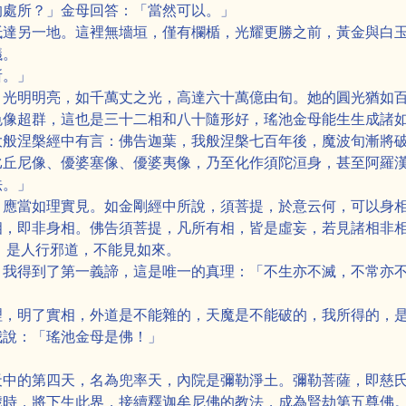
的處所？」金母回答：「當然可以。」
抵達另一地。這裡無墻垣，僅有欄楯，光耀更勝之前，黃金與白
議。
所。」
，光明明亮，如千萬丈之光，高達六十萬億由旬。她的圓光猶如
色像超群，這也是三十二相和八十隨形好，瑤池金母能生生成諸
大般涅槃經中有言：佛告迦葉，我般涅槃七百年後，魔波旬漸將
比丘尼像、優婆塞像、優婆夷像，乃至化作須陀洹身，甚至阿羅
法。」
，應當如理實見。如金剛經中所說，須菩提，於意云何，可以身
相，即非身相。佛告須菩提，凡所有相，皆是虛妄，若見諸相非
，是人行邪道，不能見如來。
。我得到了第一義諦，這是唯一的真理：「不生亦不滅，不常亦
理，明了實相，外道是不能雜的，天魔是不能破的，我所得的，
我說：「瑤池金母是佛！」
天中的第四天，名為兜率天，內院是彌勒淨土。彌勒菩薩，即慈
歲時，將下生此界，接續釋迦牟尼佛的教法，成為賢劫第五尊佛