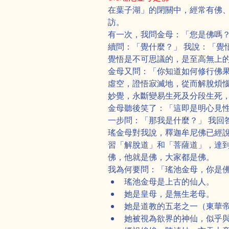
在葉子湖」的閉關中，經常有佛
訪。
有一次，我問金母：「您是佛嗎？
續問：「覺什麼？」 我說：「覺
覺悟是不可思議的，是至高無上
金母又問：「你知道如何修行佛果
虛空，證悟寂滅地，從而解脫煩
妙覺，永斷變易生死及分段生死
金母聽後笑了：「這即是明心見性
一步問：「那我是什麼？」 我回
瑤金母對我說，釋迦牟尼佛已經
習「解脫道」和「菩薩道」，達
佛，他就是佛，大家都是佛。
我為何要問：「瑤池金母，你是
Previous
瑤池金母是上古的仙人。
她是皇母，是無生老母。
她是道教的五老之一（東華
她被視為欲界的神仙，似乎