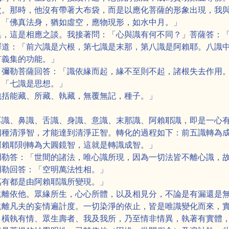
次。那時，他沒有帶著大布袋，而是以應化菩薩的形象出現，我
：「佛真法身，猶如虛空，應物現形，如水中月。」
集，這是相應之談。我接著問：「心與識有何不同？」菩薩答：
釋道：「前六識是六根，第七識是末那，第八識是阿賴耶。八識
有義集的功能。」
」彌勒菩薩回答：「識依緣而起，緣不至則不起，諸根失去作用
」「七識是思想。」
包括能藏、所藏、執藏，無覆無記，種子。」
」
耳識、鼻識、舌識、身識、意識、末那識、阿賴耶識，即是一心
四種清淨智，才能達到清淨正智。轉化的過程如下：前五識轉為
阿賴耶則轉為大圓鏡智，這就是轉識成智。」
彌勒答：「世間的諸法，唯心識所現，因為一切法皆不離心識，
彌勒回答：「空明萬法性相。」
萬有都是由阿賴耶識所變現。」
遠離依他。眾緣所生，心心所體，以及相見分，不論是有漏還是
遠離凡夫的妄情遍計度。一切染淨的依止，皆是唯識變化而來，
：橫執有情、眾生壽者、我及我所，乃至情非情異，執著有實體