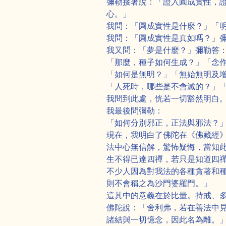
彌勒接著說：「證入圓成實性，
心。」
我問：「圓成實性是什麼？」「
我問：「圓成實性是真如嗎？」
我又問：「夢是什麼？」彌勒答
「那麼，種子如何生成？」「念
「如何是無明？」「無始無明及
「人死時，哪些是不會滅的？」
我問到此處，恍若一切豁然明白
我最後問彌勒：
「如何分別邪正，正法與邪法？
現在，我明白了佛陀在《佛藏經
法中心無信解，驚怖疑悔，當知
生不得已達四禪，若只是知道四
不少人因為對我法的各種貪著和
則不會稱之為沙門婆羅門。」
這其中的意義在於比量。持戒、
佛陀說：「舍利弗，若在善法中
諸結與一切憶念，因此名為離。