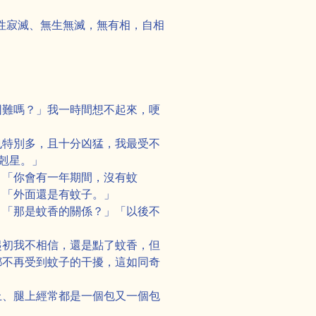
性寂滅、無生無滅，無有相，自相
困難嗎？」我一時間想不起來，哽
也特別多，且十分凶猛，我最受不
剋星。」
：「你會有一年期間，沒有蚊
」「外面還是有蚊子。」
」「那是蚊香的關係？」「以後不
起初我不相信，還是點了蚊香，但
都不再受到蚊子的干擾，這如同奇
上、腿上經常都是一個包又一個包