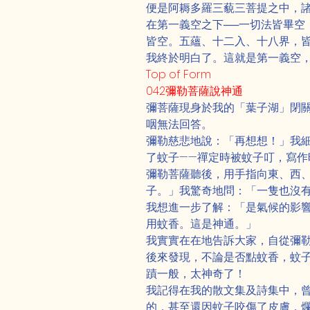
便是阿耨多羅三藐三菩提之中，
在第一義空之下──一切法皆畢
皆空。五蘊、十二入、十八界，
我終於明白了。這就是第一義空
Top of Form
042彌勒菩薩說神通
彌菩薩現身於我的「葉子湖」閉
咽無法回答。
彌勒慈悲地說：「再想想！」我
了蚊子——禪定時被蚊子叮，寫
彌勒菩薩聽後，用手指向東、西
子。」我驚奇地問：「一隻也沒
我想進一步了解：「是氣候的影
用蚊香。這是神通。」
我實實在在地告訴大家，自從彌
後來發現，不論是否點蚊香，蚊
蹟一般，太神奇了！
我記得在我的散文集及詩集中，
的，甚至還因蚊子咬傷了皮膚，