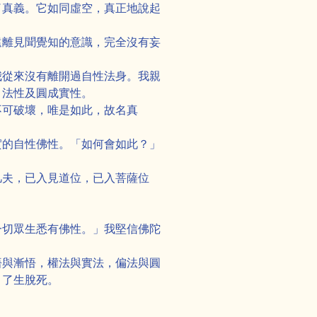
了真義。它如同虛空，真正地說起
遠離見聞覺知的意識，完全沒有妄
我從來沒有離開過自性法身。我親
、法性及圓成實性。
不可破壞，唯是如此，故名真
實的自性佛性。「如何會如此？」
凡夫，已入見道位，已入菩薩位
一切眾生悉有佛性。」我堅信佛陀
悟與漸悟，權法與實法，偏法與圓
，了生脫死。