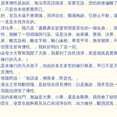
，原來佛性是如此，無法用言語描述，若要言說，恐怕就會偏離
的，只是你未曾察覺而已。
在的，並且永遠不會壞滅，清淨自在、圓滿無缺。它靜止不動，
它一直是永恆存在的。
真淨法界」。我只是「盧勝彥在娑婆世間度眾生的一個化身」。
自性，脫離了一切煩惱與污染。這是法身、如來藏、實相、法界
以來，離言說相，離名字相，離心緣相，畢竟平等，無有變異，
一切眾生皆有佛性。」我終於明白了這一切。
池金母大天尊幫我開了天眼，我看到了自性清淨，那是個真真實
未修行的凡夫。）
然是未修行的凡夫俗子，但由於多生多世的修行根基，早已不是
親見佛性。」
金母隨即說：「俗語道，佛骨者，即是也。」
生過去之世有斷煩惱，是故現在得見佛性；以是義故，我常宣說
。我親自證悟了佛性。
所說的各種法門，無論是大乘、小乘，還是金剛乘。我領會了頓
切眾生，使眾生能夠看見自己的清淨自性，自力修持，斷惑證真