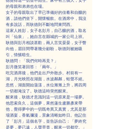
德覺得這一切並不陌生。家中有三個人，女子
的母親和弟弟也在場。
女子的母親取出了早已準備好的佳肴和自釀的
酒，請他們坐下，開懷暢飲。在酒席中，我沒
有多說話，而耿德則不斷地問東問西。
這家人姓彭，女子名彭月，自己釀的酒，取名
叫「仙泉」，她自言在縣城的一家公司上班。
耿德與彭月相談甚歡，兩人言笑晏晏，女子瞥
向他，眉目間帶著幾分顧盼，耿德則被她吸
引，情愫暗生。
耿德問：「我們何時再見？」
彭月微笑著回答：「兩年。」
吃完酒席後，他們走出戶外散步。村前有一
湖，月光映照在湖面，水波粼粼，蛙聲不絕。
忽然，湖面開始蕩漾，水位漸漸上升，將四周
一切都淹沒了。耿德這時突然醒來。
醒來後，耿德才意識到這一切原來是一場夢。
他思索良久，這個夢，果然蓮生盧勝彥來帶
他，覺得夢中的一切既奇異又真實，尤其是那
場酒宴，香氣彌漫，景象清晰如昨日。他記住
了「彭月」這個名字，並告訴自己：「夢終究
是夢，夢已遠，人聲早杳，醒來一切都空。」