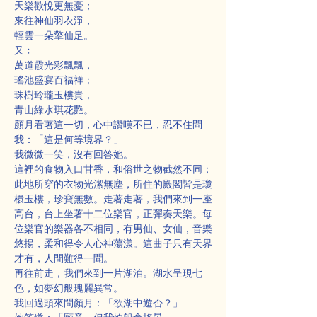
天樂歡悅更無憂；
來往神仙羽衣淨，
輕雲一朵擎仙足。
又﹕
萬道霞光彩飄飄，
瑤池盛宴百福祥；
珠樹玲瓏玉樓貴，
青山綠水琪花艷。
顏月看著這一切，心中讚嘆不已，忍不住問
我：「這是何等境界？」
我微微一笑，沒有回答她。
這裡的食物入口甘香，和俗世之物截然不同；
此地所穿的衣物光潔無塵，所住的殿閣皆是瓊
檈玉樓，珍寶無數。走著走著，我們來到一座
高台，台上坐著十二位樂官，正彈奏天樂。每
位樂官的樂器各不相同，有男仙、女仙，音樂
悠揚，柔和得令人心神蕩漾。這曲子只有天界
才有，人間難得一聞。
再往前走，我們來到一片湖泊。湖水呈現七
色，如夢幻般瑰麗異常。
我回過頭來問顏月：「欲湖中遊否？」