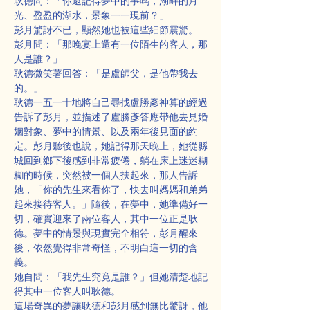
耿德問：「你還記得夢中的事嗎，湖畔的月
光、盈盈的湖水，景象一一現前？」
彭月驚訝不已，顯然她也被這些細節震驚。
彭月問：「那晚宴上還有一位陌生的客人，那
人是誰？」
耿德微笑著回答：「是盧師父，是他帶我去
的。」
耿德一五一十地將自己尋找盧勝彥神算的經過
告訴了彭月，並描述了盧勝彥答應帶他去見婚
姻對象、夢中的情景、以及兩年後見面的約
定。彭月聽後也說，她記得那天晚上，她從縣
城回到鄉下後感到非常疲倦，躺在床上迷迷糊
糊的時候，突然被一個人扶起來，那人告訴
她，「你的先生來看你了，快去叫媽媽和弟弟
起來接待客人。」隨後，在夢中，她準備好一
切，確實迎來了兩位客人，其中一位正是耿
德。夢中的情景與現實完全相符，彭月醒來
後，依然覺得非常奇怪，不明白這一切的含
義。
她自問：「我先生究竟是誰？」但她清楚地記
得其中一位客人叫耿德。
這場奇異的夢讓耿德和彭月感到無比驚訝，他