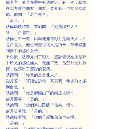
個名字，並且在夢中有過約定。有一次，耿德
在北方拜訪朋友，朋友正要介紹一位女朋友給
他。他問：「名字是？」
「彭月。」
耿德聽後吃驚，立刻問：「她是哪裡人？」
答：「台北市。」
耿德心中一驚，因為他知道彭月是南庄人，不
是台北人，他心裡覺得這只是巧合，並未聯想
到夢中的那位女子。
不久後，耿德見到了彭月，驚訝發現她正是夢
中所見的那位佳人，毫無二致。當彭月見到耿
德，也露出了驚訝的表情。
耿德問：「你真的是台北人？」
彭月答：「實話告訴你，其實我一年多前才搬
到台北。」
耿德問：「你是獅頭山下的南庄人嗎？」
彭月回答：「是的。」
耿德問：「你們家自己釀「仙泉」酒？」
彭月笑著說：「是的。」
耿德接著說：「你的母親和弟弟也在場。」
「是的。」