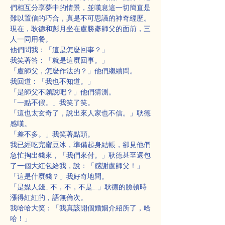
們相互分享夢中的情景，並嘆息這一切簡直是
難以置信的巧合，真是不可思議的神奇經歷。
現在，耿德和彭月坐在盧勝彥師父的面前，三
人一同用餐。
他們問我：「這是怎麼回事？」
我笑著答：「就是這麼回事。」
「盧師父，怎麼作法的？」他們繼續問。
我回道：「我也不知道。」
「是師父不願說吧？」他們猜測。
「一點不假。」我笑了笑。
「這也太玄奇了，說出來人家也不信。」耿德
感嘆。
「差不多。」我笑著點頭。
我已經吃完蜜豆冰，準備起身結帳，卻見他們
急忙掏出錢來，「我們來付。」耿德甚至還包
了一個大紅包給我，說：「感謝盧師父！」
「這是什麼錢？」我好奇地問。
「是媒人錢……不，不，不是……」耿德的臉頓時
漲得紅紅的，語無倫次。
我哈哈大笑：「我真該開個婚姻介紹所了，哈
哈！」