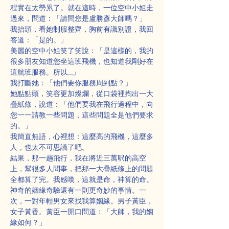
程實在太勞累了。就在這時，一位空中小姐走
過來，問道：「請問您是盧勝彥大師嗎？」
我抬頭，看她制服整齊，胸前有識別證，我回
答道：「是的。」
美麗的空中小姐笑了笑說：「是這樣的，我的
很多朋友知道您坐這班飛機，也知道我剛好在
這航班服務。所以……」
我打斷她：「他們要你服務周到點？」
她點點頭，笑容更加燦爛，從口袋裡掏出一大
疊紙條，說道：「他們要我在飛行過程中，向
您一一請教一些問題，這些問題全是他們要求
的。」
我簡直無語，心裡想：這麼高的飛機，這麼多
人，也太不可思議了吧。
結果，那一趟飛行，我在將近三萬呎的高空
上，幫很多人問事，把那一大疊紙條上的問題
全都算了完。我感嘆，這就是命，神算的命。
神奇的姻緣奇驗還有一則更奇妙的事情。一
次，一對年輕男女來找我算姻緣。男子黃臣，
女子黃香。黃臣一開口問道：「大師，我的姻
緣如何？」