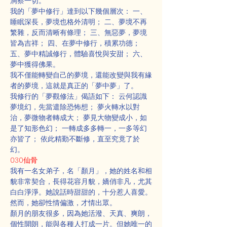
洞察一切。
我的「夢中修行」達到以下幾個層次： 一、
睡眠深長，夢境也格外清明； 二、夢境不再
繁雜，反而清晰有條理； 三、無惡夢，夢境
皆為吉祥； 四、在夢中修行，積累功德； 
五、夢中精誠修行，體驗喜悅與安甜； 六、
夢中獲得佛果。
我不僅能轉變自己的夢境，還能改變與我有緣
者的夢境，這就是真正的「夢中夢」了。
我修行的「夢觀修法」偈語如下： 云何認識
夢境幻，先當遣除恐怖想； 夢火轉水以對
治，夢微物者轉成大； 夢見大物變成小，如
是了知形色幻； 一轉成多多轉一，一多等幻
亦皆了； 依此精勤不斷修，直至究竟了於
幻。
030仙骨
我有一名女弟子，名「顏月」，她的姓名和相
貌非常契合，長得花容月貌，嬌俏非凡，尤其
白白淨淨。她說話時甜甜的，十分惹人喜愛。
然而，她卻性情偏激，才情出眾。
顏月的朋友很多，因為她活潑、天真、爽朗，
個性開朗，能與各種人打成一片。但她唯一的