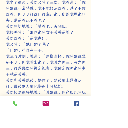
我坐了很久，黃臣又問了三次。我答道：「你
的姻緣非常特殊，我不能輕易回答，甚至不敢
回答。但明明紅線已經牽起來，所以我思來想
去，還是答或不答呢？」
黃臣急切地說：「請答吧，沒關係。」
我接著問：「那同來的女子黃香是誰？」
黃臣回答：「是我家姐。」
我又問：「她已婚了嗎？」
「已婚，並且有一子。」
我沉吟片刻，說道：「這樣奇怪，你的姻緣隱
秘不明，但我看出來了，我算之再三，占之再
三，經過幾次的禪定觀察，我確定你將來的妻
子就是黃香。」
黃臣和黃香聽後，愣住了，隨後臉上逐漸泛
紅，最後兩人臉色變得十分尷尬。
黃臣較為鎮靜地說：「算姻緣，何必如此開玩
笑？」
我語氣嚴肅：「我不是開玩笑，這不是戲
言。」
黃香則氣急敗壞地說：「你是妖人，是騙子！
怎麼可能這樣！」