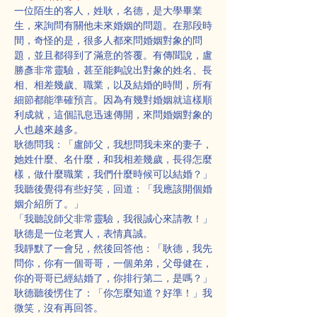
一位陌生的客人，姓耿，名德，是大學畢業
生，來詢問有關他未來婚姻的問題。在那段時
間，奇怪的是，很多人都來問婚姻對象的問
題，並且都得到了滿意的答覆。有傳聞說，盧
勝彥非常靈驗，甚至能夠說出對象的姓名、長
相、相差幾歲、職業，以及結婚的時間，所有
細節都能準確預言。因為有幾對婚姻就這樣順
利成就，這個訊息迅速傳開，來問婚姻對象的
人也越來越多。
耿德問我：「盧師父，我想問我未來的妻子，
她姓什麼、名什麼，和我相差幾歲，長得怎麼
樣，做什麼職業，我們什麼時候可以結婚？」
我聽後覺得有些好笑，回道：「我應該開個婚
姻介紹所了。」
「我聽說師父非常靈驗，我很誠心來請教！」
耿德是一位老實人，表情真誠。
我靜默了一會兒，然後回答他：「耿德，我先
問你，你有一個哥哥，一個弟弟，父母健在，
你的哥哥已經結婚了，你排行第二，是嗎？」
耿德聽後愣住了：「你怎麼知道？好準！」我
微笑，沒有再回答。