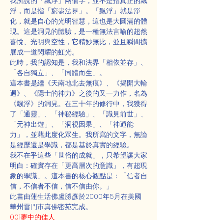
我所說的「飄浮」兩個字，並不是指真正的飄
浮，而是指「窮盡法界」。「飄浮」就是淨
化，就是自心的光明智慧，這也是大圓滿的體
現。這是洞見的體驗，是一種無法言喻的超然
喜悅、光明與空性，它精妙無比，並且瞬間擴
展成一道閃耀的虹光。
此時，我的認知是，我和法界「相依並存」、
「各自獨立」、「同體而生」。
這本書是繼《天南地北去無痕》、《揭開大輪
迴》、《隱士的神力》之後的又一力作，名為
《飄浮》的洞見。在三十年的修行中，我獲得
了「通靈」、「神秘經驗」、「識見前世」、
「元神出遊」、「洞視因果」、「神通能
力」，並藉此度化眾生。我所寫的文字，無論
是經歷還是學識，都是基於真實的經驗。
我不在乎這些「世俗的成就」，只希望讓大家
明白：確實存在「更高層次的意識」，有超現
象的學識」。這本書的核心觀點是：「信者自
信，不信者不信，信不信由你。」
此書由蓮生活佛盧勝彥於2000年5月在美國
華州雷門市真佛密苑完成。
001夢中的佳人