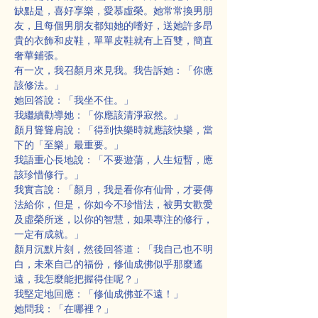
缺點是，喜好享樂，愛慕虛榮。她常常換男朋
友，且每個男朋友都知她的嗜好，送她許多昂
貴的衣飾和皮鞋，單單皮鞋就有上百雙，簡直
奢華鋪張。
有一次，我召顏月來見我。我告訴她：「你應
該修法。」
她回答說：「我坐不住。」
我繼續勸導她：「你應該清淨寂然。」
顏月聳聳肩說：「得到快樂時就應該快樂，當
下的「至樂」最重要。」
我語重心長地說：「不要遊蕩，人生短暫，應
該珍惜修行。」
我實言說﹕「顏月，我是看你有仙骨，才要傳
法給你，但是，你如今不珍惜法，被男女歡愛
及虛榮所迷，以你的智慧，如果專注的修行，
一定有成就。」
顏月沉默片刻，然後回答道：「我自己也不明
白，未來自己的福份，修仙成佛似乎那麼遙
遠，我怎麼能把握得住呢？」
我堅定地回應：「修仙成佛並不遠！」
她問我：「在哪裡？」