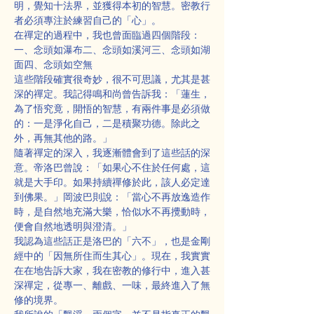
明，覺知十法界，並獲得本初的智慧。密教行
者必須專注於練習自己的「心」。
在禪定的過程中，我也曾面臨過四個階段：
一、念頭如瀑布二、念頭如溪河三、念頭如湖
面四、念頭如空無
這些階段確實很奇妙，很不可思議，尤其是甚
深的禪定。我記得鳴和尚曾告訴我：「蓮生，
為了悟究竟，開悟的智慧，有兩件事是必須做
的：一是淨化自己，二是積聚功德。除此之
外，再無其他的路。」
隨著禪定的深入，我逐漸體會到了這些話的深
意。帝洛巴曾說：「如果心不住於任何處，這
就是大手印。如果持續禪修於此，該人必定達
到佛果。」岡波巴則說：「當心不再放逸造作
時，是自然地充滿大樂，恰似水不再攪動時，
便會自然地透明與澄清。」
我認為這些話正是洛巴的「六不」，也是金剛
經中的「因無所住而生其心」。現在，我實實
在在地告訴大家，我在密教的修行中，進入甚
深禪定，從專一、離戲、一味，最終進入了無
修的境界。