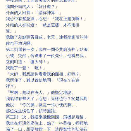
手接過來，上面寫著某人的姓名和住址。
我問外頭的人：「幹什麼？」
外面的人回答：「請你神算！」
我心中有些急躁，心想：「我在上廁所啊！」
外頭的人卻回道：「就是這樣，才不用排
隊。」
我聽了差點頭昏目眩，老天！連我坐廁所的時
候也不放過啊。
第二則還有一次，我在一間公共廁所裡，站著
小號。突然，旁邊來了一位先生，他看見我，
立刻叫道：「盧大師！」
我應了一聲：「嗯！」
「大師，我想請你看看我的面相，好嗎？」
我愣住了，難以置信地問：「現在？在這
裡？」
「對啊，趁現在沒人。」他堅定地說。
我氣得有些火了，心想：這樣也行？於是我對
他說：「你的臉，就是一張小便的臉。」
那位先生愣住了，頓時無語。
第三則一次，我搭乘飛機回國，飛機起飛後，
我坐在舒適的座位上，點了一杯香檳，輕輕地
喝了一口，想要放鬆一下，這段繁忙的弘法行