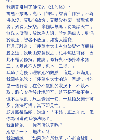
生。」
我接著引用了佛陀的《法句經》：
奮勉不放逸，克己自調御，智者自作洲，不為
洪水沒。莫耽溺放逸，莫嗜愛欲樂，警覺修定
者，始得大安樂。摩伽以無逸，得為諸天主，
無逸人所讚，放逸為人訶。暗鈍愚痴人，耽溺
於放逸，智者不放逸，如富人護寶。
顏月反駁道：「蓮華生大士有無染覺性直觀解
脫之道，說明由究竟觀之，根本無法可修，因
此不需要修持。他說，修持與不修持本來無
二，入定或不入定，也本非二境。」
我聽了之後，理解她的觀點，這是大圓滿見。
我回答她說：「蓮華生大士的這一番話，指的
是一個行者，在心不散亂的狀況下，不執不
取，將心安住於此境即可。這不是不修不整，
也不是散亂，只是覺照一切。一旦悟及無佛可
及，無法可悟，當下即見性。」
顏月聽後點頭，說道：「不錯，正是如此，但
你為何還教我修法呢？」
我反問她：「你有所執著嗎？」
她想了一下，無法回答。
我繼續說：「如果你有所執著，心必會散亂，