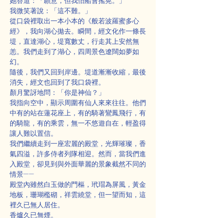
她答道：「願意，但我怕船會搖晃。」
我微笑著說：「這不難。」
從口袋裡取出一本小本的《般若波羅蜜多心
經》，我向湖心拋去。瞬間，經文化作一條長
堤，直達湖心，堤寬數丈，行走其上安然無
恙。我們走到了湖心，四周景色遼闊如夢如
幻。
隨後，我們又回到岸邊。堤道漸漸收縮，最後
消失，經文也回到了我口袋裡。
顏月驚訝地問：「你是神仙？」
我指向空中，顯示周圍有仙人來來往往。他們
中有的站在蓮花座上，有的騎著鸞鳳飛行，有
的騎龍，有的乘雲，無一不悠遊自在，輕盈得
讓人難以置信。
我們繼續走到一座宏麗的殿堂，光輝璀璨，香
氣四溢，許多侍者列隊相迎。然而，當我們進
入殿堂，卻見到與外面華麗的景象截然不同的
情景——
殿堂內雖然白玉做的門樞，玳瑁為屏風，黃金
地板，珊瑚檻砌，祥雲繞堂，但一望而知，這
裡久已無人居住。
香爐久已無煙。