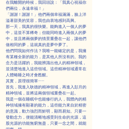
在我離開的時候，我回頭說：「我真心祝福你
們兩位，永遠幸福！」
「謝謝！謝謝！」他們兩個幸福滿滿，臉上洋
溢著甜美的笑容，我也由衷地感到高興。
那一天，我真的很快樂。能夠進入一個人的夢
中，這並不算稀奇；但能同時進入兩個人的夢
中，並且將兩個夢的情景重疊在一起，讓他們
做相同的夢，這就真的是夢中夢了。
他們問我如何作法？我唯一能確定的是，我擁
有某種全新的能力，是其他人所沒有的。我的
念力是活躍的，我能辨識出他人的精神領域，
並清楚地進入這些領域。這些精神領域通常在
人體蜷睡之時才會甦醒。
其實，原理很簡單——
首先，我進入耿德的精神領域，再進入彭月的
精神領域，並將這兩個領域重疊在一起。
我是一個在睡眠中也能修行的人，我體內的精
神領域擁有顯著的能力，這些能力來自於精密
的意識，動力強烈而鮮明，顯而易知。只要一
發動念力，便能清晰地感受到生命的光源，這
股光源的功能無窮無盡，只要一念之間，就能