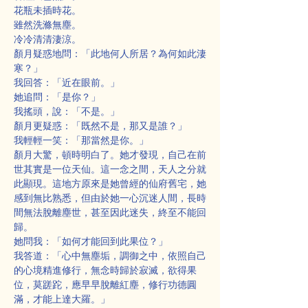
花瓶未插時花。
雖然洗滌無塵。
冷冷清清淒涼。
顏月疑惑地問：「此地何人所居？為何如此淒
寒？」
我回答：「近在眼前。」
她追問：「是你？」
我搖頭，說：「不是。」
顏月更疑惑：「既然不是，那又是誰？」
我輕輕一笑：「那當然是你。」
顏月大驚，頓時明白了。她才發現，自己在前
世其實是一位天仙。這一念之間，天人之分就
此顯現。這地方原來是她曾經的仙府舊宅，她
感到無比熟悉，但由於她一心沉迷人間，長時
間無法脫離塵世，甚至因此迷失，終至不能回
歸。
她問我：「如何才能回到此果位？」
我答道：「心中無塵垢，調御之中，依照自己
的心境精進修行，無念時歸於寂滅，欲得果
位，莫蹉跎，應早早脫離紅塵，修行功德圓
滿，才能上達大羅。」