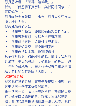
顏月恳求道：「師尊，請教我。」
我答：「佛恩傳下真密法，與我同德同修，方
可同解脫。」
顏月終於大為覺悟。一出定，顏月全身汗水淋
漓，精神亢奮。
我教她修行的方法：
常想死亡降臨，能擺脫懶惰和苟且之心。
常想苦難當頭，提醒自己行善積德。
常想佛法正理，遠離外道與邪魔。
常想夢幻皆空，避免顛倒妄想。
常想自己是本尊，做實際修行。
只要恆常觀照，必能即生解脫。隨後，我為顏
月灌頂「準提佛母法」，並教她「幻身法」與
「光明心成就法」。顏月很快就有了相應的體
驗，並且能自行返回「大羅天」。
061神算奇驗
關於我神算的奇驗，實在是多得數不勝數，這
其中還有一些非常好笑的故事。
第一則有一次，我正坐在廁所裡，雙眼閉目養
神，做著自己該做的事。突然，我猛然睜開
眼，發現門縫中悄悄地插進一張小紙條。我伸