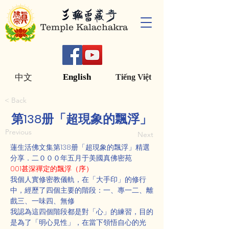
Temple Kalachakra
English
中文
Tiếng Việt
< Back
第138册「超現象的飄浮」
Previous
Next
蓮生活佛文集第138册「超現象的飄浮」精選
分享．二０００年五月于美國真佛密苑
001甚深禪定的飄浮（序）
我個人實修密教儀軌，在「大手印」的修行
中，經歷了四個主要的階段：一、專一二、離
戲三、一味四、無修
我認為這四個階段都是對「心」的練習，目的
是為了「明心見性」，在當下領悟自心的光