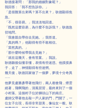
耿德接著問：「那我的婚姻對象呢？」
我回答：「我不想告訴你。」
「是很難算出來嗎？算不出來？」耿德顯得焦
急。
「不，很容易。」我淡淡地回道。
「既然這麼容易，為什麼不告訴我？」耿德急
切地問。
「我會親自帶你去見她。」我答道。
「真的嗎？」他顯得有些不敢相信。
「當然真的。」
「那什麼時候帶我去見她？」
「就在這幾天，會有答案。」我說。
耿德聽後似懂非懂，表情有些迷惑。他摸摸鼻
子，走了，神情顯得有些迷惘。
幾天後，耿德回家做了一個夢，夢境十分奇異
——
他夢見盧勝彥帶著他飛行，兩人都會飛，煙雲
繞著，飛啊飛的，清風習習，最終來到了一個
小村落。這個村子位於獅頭山下的南庄。
盧師父帶著他去敲一戶人家的門，門開了，一
位女子出現，長得非常甜美，像仙女一般。耿