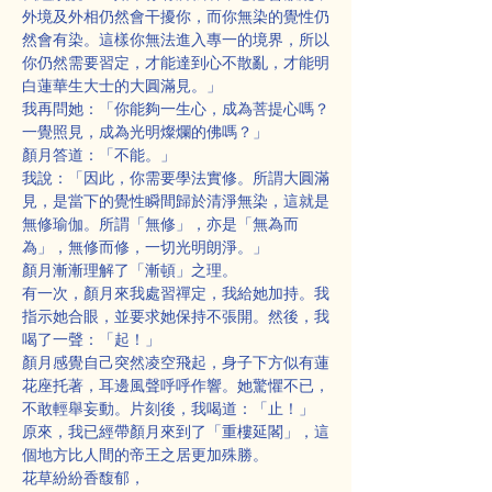
外境及外相仍然會干擾你，而你無染的覺性仍
然會有染。這樣你無法進入專一的境界，所以
你仍然需要習定，才能達到心不散亂，才能明
白蓮華生大士的大圓滿見。」
我再問她：「你能夠一生心，成為菩提心嗎？
一覺照見，成為光明燦爛的佛嗎？」
顏月答道：「不能。」
我說：「因此，你需要學法實修。所謂大圓滿
見，是當下的覺性瞬間歸於清淨無染，這就是
無修瑜伽。所謂「無修」，亦是「無為而
為」，無修而修，一切光明朗淨。」
顏月漸漸理解了「漸頓」之理。
有一次，顏月來我處習禪定，我給她加持。我
指示她合眼，並要求她保持不張開。然後，我
喝了一聲：「起！」
顏月感覺自己突然凌空飛起，身子下方似有蓮
花座托著，耳邊風聲呼呼作響。她驚懼不已，
不敢輕舉妄動。片刻後，我喝道：「止！」
原來，我已經帶顏月來到了「重樓延閣」，這
個地方比人間的帝王之居更加殊勝。
花草紛紛香馥郁，