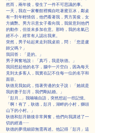
然而，兩年後，發生了一件不可思議的事。
一天，我在一家餐館裡獨自吃著蜜豆冰，鄰桌
有一對年輕情侶，他們看著我，男方英俊，女
方嬌艷。男方示意女子看向我，我留意到他們
的動作，但並未多加在意。那時，我的名氣已
經不小，經常有人認出我來。
突然，男子站起來走到我桌前，問：「您是盧
師父嗎？」
我回答：「是的。」
男子興奮地說：「真巧，我是耿德。」
我回想起他的名字，腦中一片空白，因為每天
見到太多客人，我實在記不住每一位的名字和
面容。
耿德見我如此，指著旁邊的女子說：「她就是
我的妻子彭月，我們剛結婚。」
「彭月……」我喃喃自語，突然想起一些記憶。
「啊！有了，耿德，彭月，湖畔的小村，獅頭
山下的小村。」
耿德和彭月聽後非常興奮，他們向我講述了一
切的經過——
耿德的夢境細節無需再述。他記得「彭月」這