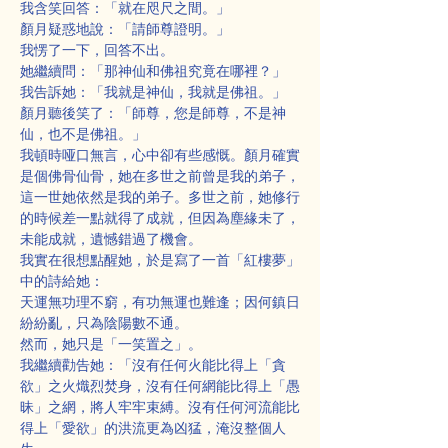
我含笑回答：「就在咫尺之間。」
顏月疑惑地說：「請師尊證明。」
我愣了一下，回答不出。
她繼續問：「那神仙和佛祖究竟在哪裡？」
我告訴她：「我就是神仙，我就是佛祖。」
顏月聽後笑了：「師尊，您是師尊，不是神
仙，也不是佛祖。」
我頓時哑口無言，心中卻有些感慨。顏月確實
是個佛骨仙骨，她在多世之前曾是我的弟子，
這一世她依然是我的弟子。多世之前，她修行
的時候差一點就得了成就，但因為塵緣未了，
未能成就，遺憾錯過了機會。
我實在很想點醒她，於是寫了一首「紅樓夢」
中的詩給她：
天運無功理不窮，有功無運也難逢；因何鎮日
紛紛亂，只為陰陽數不通。
然而，她只是「一笑置之」。
我繼續勸告她：「沒有任何火能比得上「貪
欲」之火熾烈焚身，沒有任何網能比得上「愚
昧」之網，將人牢牢束縛。沒有任何河流能比
得上「愛欲」的洪流更為凶猛，淹沒整個人