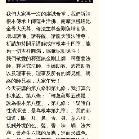
我們大家再一次的虔誠合掌，我們祈請
根本傳承上師蓮生活佛、南摩無極瑤池
金母大天尊、修法主尊金剛薩埵菩薩、
壇城諸佛、諸菩薩、諸龍天護法諸尊，
祈請加持開示講解戒律根本十四墮，能
夠一切吉祥圓滿，嗡嘛呢唄咪吽！
我們敬愛的釋蓮鎮金剛上師、釋蓮姜法
師、釋蓮究法師、玉嬌助教、碧霞助教
以及理事長、理事及所有的師兄姐、網
絡的師兄姐，大家午安！
今天要講的第八條和第九條，我打算合
起來說。第八條：「輕蔑蘊即五佛體，
說為根本第八墮」，第九條：「疑諸自
性清淨法，是為根本第九墮」。我們都
知道，眼、耳、鼻、舌、身、意六根，
接觸外境的色、聲、香、味、觸、法六
塵，會產生六識的反應，進而形成色、