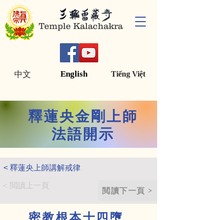
Temple Kalachakra
English
中文
Tiếng Việt
釋蓮央金剛上師
法語開示
< 釋蓮央上師講解戒律
< 閲讀上一頁
閲讀下一頁
密教根本十四墮