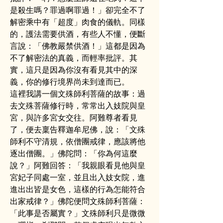
是殺生嗎？罪過啊罪過！」卻完全不了
解密乘中有「超度」肉食的儀軌。同樣
的，護法需要供酒，有些人不懂，便斷
言說：「佛教嚴禁供酒！」這都是因為
不了解密法的真義，而輕率批評。其
實，這只是因為你沒有看見其中的深
義，你的修行境界尚未到達而已。
這裡我講一個文殊師利菩薩的故事：過
去文殊菩薩修行時，常常出入妓院與皇
宮，與許多宮女交往。阿難尊者看見
了，便去稟告釋迦牟尼佛，說：「文殊
師利不守清規，依僧團戒律，應該將他
逐出僧團。」佛陀問：「你為何這麼
說？」阿難回答：「我親眼看見他與皇
宮妃子同處一室，並且出入妓女院，進
進出出皆是女色，這樣的行為怎能符合
出家戒律？」佛陀便問文殊師利菩薩：
「此事是否屬實？」文殊師利只是微微