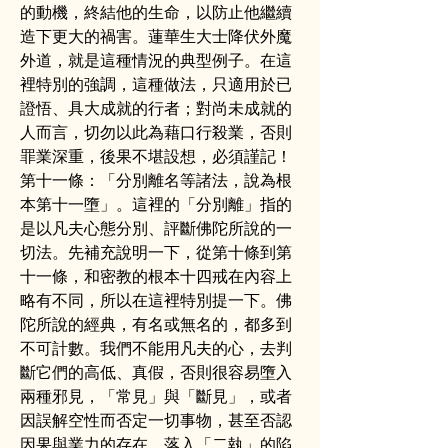
的動機，終結他的生命，以防止他繼續
造下更大的禍害。蓮華生大士降伏外魔
外道，就是這種情況的典型例子。在這
裡特別的強調，這種做法，只適用於已
證悟、具大成就的行者；對尚未成就的
人而言，切勿以此為藉口行殺業，否則
罪業深重，後果不堪設想，必須謹記！
第十一條：「分別離名等諸法，說為根
本第十一墮」。這裡的「分別離」指的
是以凡夫心態分別、評斷佛陀所說的一
切法。先補充說明一下，從第十條到第
十一條，和密教的根本十四戒在內容上
略有不同，所以在這裡特別提一下。佛
陀所說的經典，有名或無名的，都多到
不可計數。我們不能用凡夫的心，去判
斷它們的高低、真假，否則很容易墮入
兩種邪見，「常見」與「斷見」，或者
因誤解空性而否定一切事物，甚至否認
因果與業力的存在，落入「二執」的陷