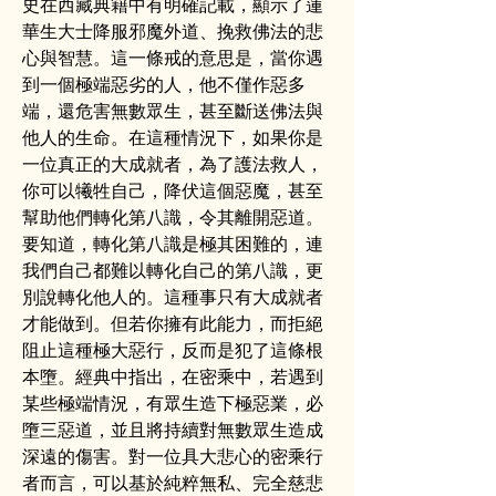
史在西藏典籍中有明確記載，顯示了蓮
華生大士降服邪魔外道、挽救佛法的悲
心與智慧。這一條戒的意思是，當你遇
到一個極端惡劣的人，他不僅作惡多
端，還危害無數眾生，甚至斷送佛法與
他人的生命。在這種情況下，如果你是
一位真正的大成就者，為了護法救人，
你可以犧牲自己，降伏這個惡魔，甚至
幫助他們轉化第八識，令其離開惡道。
要知道，轉化第八識是極其困難的，連
我們自己都難以轉化自己的第八識，更
別說轉化他人的。這種事只有大成就者
才能做到。但若你擁有此能力，而拒絕
阻止這種極大惡行，反而是犯了這條根
本墮。經典中指出，在密乘中，若遇到
某些極端情況，有眾生造下極惡業，必
墮三惡道，並且將持續對無數眾生造成
深遠的傷害。對一位具大悲心的密乘行
者而言，可以基於純粹無私、完全慈悲