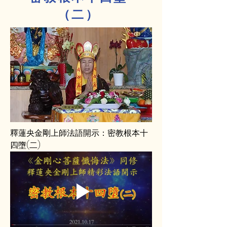
（二）
釋蓮央金剛上師法語開示：密教根本十
四墮(二)