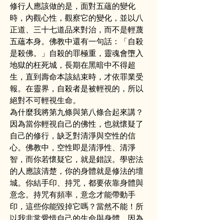
修行人應該做的是，面對五蘊的變化
時，內觀心性，觀察它的變化，並以八
正道、三十七道品來對治，而不是輕蔑
五蘊本身。佛教中還有一句話：「自殺
是殺佛。」自殺的罪極重，靈魂會墮入
地獄的枉死城，長期在黑暗中不得超
生，直到壽命本該結束時，才依罪業受
報。在靈界，自殺者是被輕視的，所以
絕對不可輕視生命。
為什麼我將第九條與第八條合起來講？
因為當你輕視自己的佛性，也就懷疑了
自己的修行，缺乏對清淨與空性的信
心。佛教中，空性即是清淨性、清淨
智，而你若懷疑它，就是錯誤。學密法
的人應該清楚，你的身體就是修法的壇
城。你結手印、持咒，都要依靠身體與
意念。持咒有頻率，意念才能帶動手
印，這些你能毀掉它嗎？當然不能！所
以我非常愛惜自己的生命與身體，因為