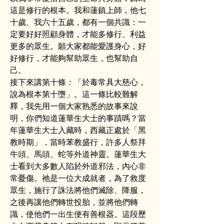
這是修行的根本。我和蓮鎮上師，他七
十歲、我六十五歲，都有一個共識：一
定要好好照顧身體，才能多修行、利益
更多的眾生。願大家都能愛護身心，好
好修行，才能夠幫助眾生，也幫助自
己。
接下來講第十條：「於毒常具大慈心，
說為根本第十墮」。這一條比較難解
釋，我先用一個大家熟悉的故事來說
明，你們知道蓮華生大士的事蹟嗎？當
年蓮華生大士入藏時，西藏正處於「黑
教時期」，當時苯教盛行，許多人祭拜
牛頭、馬頭、蛇等外道神靈。蓮華生大
士看到大多數人陷於外道邪法，內心非
常憂傷。祂是一位大成就者，為了救度
眾生，施行了誅法將他們滅除、降服，
之後再讓他們轉世投胎，並將他們轉
識，使他們一出生便有善根器。這段歷