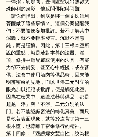
一彈指，剎那間，整個虛空現出無數文
殊師利的身影，他反問佛陀與阿難：
「請你們指出，到底是哪一個文殊師利
菩薩做了這些事情？」這個公案提醒我
們：不要隨便妄加批評。若不了解其中
深義，就不要輕率發言。沉默不是愚
鈍，而是謹慎。因此，第十三根本墮所
說的重點，就是若對本尊的法器、灌
頂、修持中應配戴或使用的法具，有能
力卻不去備妥，甚至心中輕慢；或在薈
供、法會中使用酒肉等供品時，因未能
明辨密乘的見地，而以世俗二元對立的
眼光加以拒絕或批評，便是觸犯此墮。
因為在密乘中，這些法器與供品，都是
超越「淨」與「不淨」二元分別的法
門。若不能認識密法的轉化真義，而只
是執著表面現象，就等於違背了第十三
根本墮，也背離了密乘修行的精神。
第十四條：「毀謗婦女慧自性，說為根