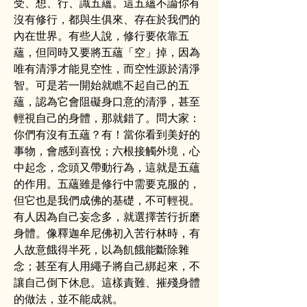
受、想、行、識五蘊。這五蘊不論你有
沒有修行，都與生俱來、存在於我們的
內在世界。有些人說，修行要依靠五
蘊，但同時又要將五蘊「空」掉，因為
唯有清淨才能見空性，而空性源於清淨
智。可是若一開始就瞧不起自己的五
蘊，認為它會阻礙身口意的清淨，甚至
輕視自己的身體，那就錯了。問大家：
你們有沒有五蘊？有！當你看到美好的
事物，會感到喜悅；六根接觸外境，心
中起念，念頭又帶動行為，這就是五蘊
的作用。五蘊雖是修行中需要克服的，
但它也是我們成佛的基礎，不可輕視。
有人因為自己妄念多，就選擇苦行折磨
身體。像釋迦牟尼佛初入苦行林時，有
人故意餓得半死，以為飢餓能斷除雜
念；甚至有人用繩子將自己綁起來，不
讓自己倒下休息。這樣責難、摧殘身體
的做法，並不能成就。