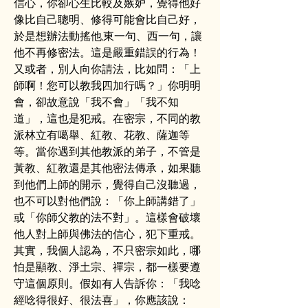
信心，你卻心生比較及嫉妒，覺得他好
像比自己聰明、修得可能會比自己好，
於是想辦法動搖他,東一句、西一句，讓
他不再修密法。這是嚴重錯誤的行為！
又或者，別人向你請法，比如問：「上
師啊！您可以教我四加行嗎？」你明明
會，卻故意說「我不會」「我不知
道」，這也是犯戒。在密宗，不同的教
派林立有噶舉、紅教、花教、薩迦等
等。當你遇到其他教派的弟子，不管是
黃教、紅教還是其他密法傳承，如果聽
到他們上師的開示，覺得自己沒聽過，
也不可以對他們說：「你上師講錯了」
或「你師父教的法不對」。這樣會破壞
他人對上師與佛法的信心，犯下重戒。
其實，我個人認為，不只密宗如此，哪
怕是顯教、淨土宗、禪宗，都一樣要遵
守這個原則。假如有人告訴你：「我唸
經唸得很好、很法喜」，你應該說：