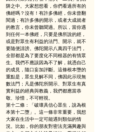
阱之中。大家想想看，你們看過所有的
佛經嗎？沒有！有許多佛經，你未曾翻
閱過；有許多佛的開示，或者大成就者
的教言，你未曾聽聞過。所以，當你遇
到任何一本佛經，只要是佛所說的經，
或是對眾生有利益的法門、開示，就不
要隨便誹謗。佛陀開示八萬四千法門，
全部都是為了要度化不同根器的有情眾
生。我們不應該因為不了解，就憑自己
的成見，隨口妄加評斷。這條根本墮的
重點是，眾生見解不同，佛因此示現無
數法門；凡是佛陀所開示、對眾生有真
實利益的經典與教義，我們都應當恭
敬、珍惜，不可輕視。
第十二條：「破壞具信心眾生，說為根
本第十二墮」。這一條非常重要，我想
大家在生活中一定可能遇到類似的情
況。比如，你的朋友對密法充滿興趣與