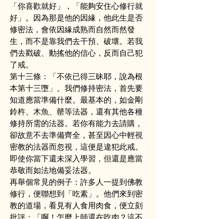
「你喜歡就好」，「能夠安住心修行就
好」。因為那是他的因緣，他此生是否
修密法，會依因緣成熟而自然而然發
生，而不是靠我們去干預、破壞。若我
們去戳破、動搖他的信心，反而自己犯
了戒。
第十三條：「不依已得三昧耶，說為根
本第十三墮」。我們修持密法，首先要
知道應當準備什麼。最基本的，如金剛
鈴杵、木魚、罄等法器，還有其他各種
修持所需的法器。若你有能力去請購，
卻故意不去準備齊全，甚至因心中輕視
密教的法器而忽視，這便是違犯此戒。
即使你當下還未深入學習，但還是應當
恭敬而如法地備妥法器。
再舉個常見的例子：許多人一提到佛教
修行，便聯想到「吃素」。他們來到密
教的道場，看見有人食用肉食，便立刻
批評：「啊！怎麼上師還在吃肉？這不