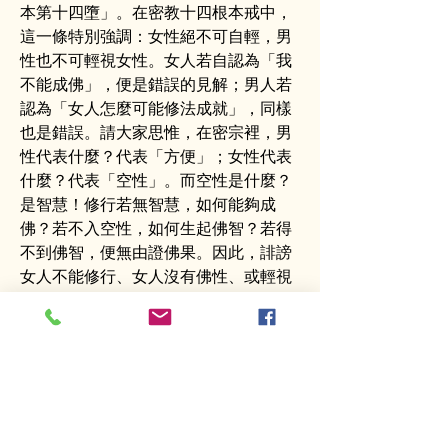
本第十四墮」。在密教十四根本戒中，
這一條特別強調：女性絕不可自輕，男
性也不可輕視女性。女人若自認為「我
不能成佛」，便是錯誤的見解；男人若
認為「女人怎麼可能修法成就」，同樣
也是錯誤。請大家思惟，在密宗裡，男
性代表什麼？代表「方便」；女性代表
什麼？代表「空性」。而空性是什麼？
是智慧！修行若無智慧，如何能夠成
佛？若不入空性，如何生起佛智？若得
不到佛智，便無由證佛果。因此，誹謗
女人不能修行、女人沒有佛性、或輕視
女性，都是大錯誤。我們再舉幾個例
子：綠度母的誓願，就是特意以女性身
相來度化眾生。無數空行父、空行母之
中，若你心中輕慢女性，將來遇到空行
母時，祂或許因你過去的輕視而不予加
持。