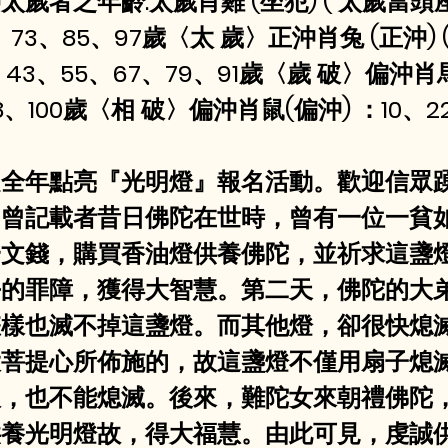
歲者之年齡:太歲肖雞 (坐犯) ( 太歲當頭座
1、73、85、97歲〈太 歲〉正沖肖兔 (正沖)
1、43、55、67、79、91歲〈歲 破〉偏沖肖
8、100歲〈相 破〉偏沖肖鼠(偏沖) ：10、2
發起全年點亮『光明燈』報名活動。歡迎信眾踴
，曾記載者昔日佛陀在世時，曾有一位一貧
一文錢，購買香油燈供養佛陀，並祈求這盞
去的罪障，獲得大智慧。第二天，佛陀的大
怎樣也滅不掉這盞燈。而其他燈，卻很快熄
大菩提心所佈施的，故這盞燈不僅用扇子熄
吹，也不能熄滅。後來，難陀女來朝禮佛陀
供養光明燈故，得大福慧。由此可見，虔誠