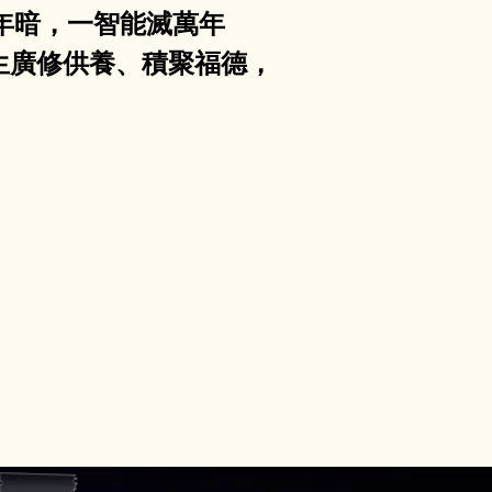
年暗，一智能滅萬年
生廣修供養、積聚福德，