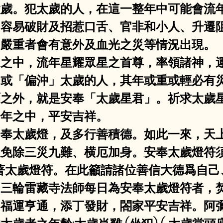
太歲。犯太歲的人，在這一整年中可能會流
，容易破財及招惹口舌、官非和小人、升遷
，嚴重者會有意外及血光之災等情況出現。
運之中，流年星耀眾星之首尊，率領諸神，
」或「偏沖」太歲的人，其年或重或輕必有
褔之外，就是安奉「太歲星君」。祈求太歲
一年之中，平安吉祥。
奉太歲燈，及多行善積德。如此一來，天上
免除三災九難、横厄加身。安奉太歲燈符須
著太歲燈符。在此籲請諸位善信大德爲自己
。三輪雷藏寺法師每日為安奉太歲燈符者，
，福運亨通，添丁發財，閤家平安吉祥。阿