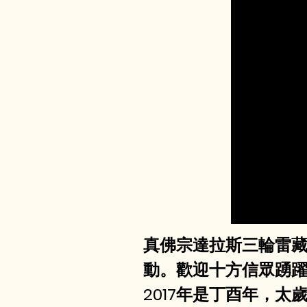
真佛宗達拉斯三輪雷藏
動。歡迎十方信眾踴
2017年是丁酉年，