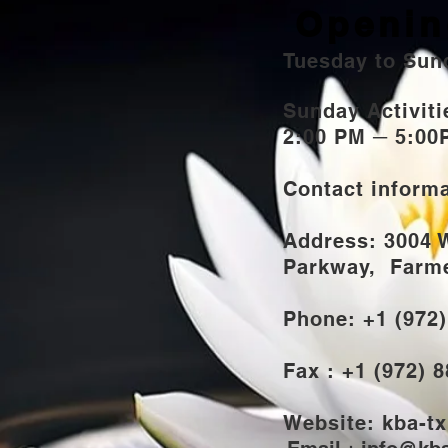
Openin
Tuesday to Sun
Sunday Activi
2:00 PM ─ 5:00
Contact inform
Address: 3004 
Parkway,
Farmer
Phone: +1 (972
Fax : +1 (972) 
Website: kba-tx