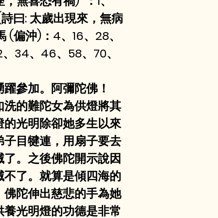
，無喜恐有禍)  ：1、
 (詩曰: 太歲出現來，無病
馬 (偏沖)：4、16、28、
2、34、46、58、70、
躍參加。阿彌陀佛！  
如洗的難陀女為供燈將其
燈的光明除卻她多生以來
弟子目犍連，用扇子要去
滅了。之後佛陀開示說因
滅不了。就算是傾四海的
，佛陀伸出慈悲的手為她
供養光明燈的功德是非常