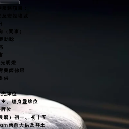
寺服務項目：
開光及安設壇城
水擇日
咨詢（問事）
關懷助唸
惑
書
燈/光明燈
延壽藥師佛燈
殿提供
塔
祖先牌位
債主、纏身靈牌位
靈牌位
、
（農曆）初一
初十五
30am佛前大供及拜土