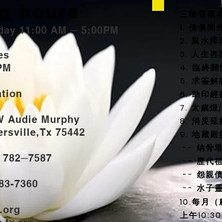
g hours
三輪雷藏
1. 佛像
day 11:00 AM ─ 5:00PM
2. 風
3. 人生
ties
PM
4. 臨終
5. 求簽解
ation
6. 助印經
7. 太歲
W Audie Murphy
8. 消災
sville,Tx 75442
9. 地藏
-- 纳骨
) 782─7587
-- 歷代
-- 怨親
883-7360
-- 水子
10.每月
.org
上午10: