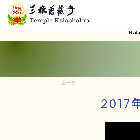
Temple Kalachakra
Kala
上一頁
201