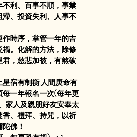
年不利、百事不順，事業
阻滯、投資失利、人事不
運作時序，掌管一年的吉
災禍。化解的方法，除修
星君，慈悲加被，有煞破
星宿有制衡,人間庚命有
每一年報名一次(每年更
、家人及親朋好友安奉太
焚香、禮拜、持咒，以祈
彌陀佛！