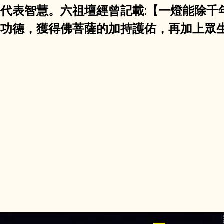
代表智慧。六祖壇經曾記載:【一燈能除千
的功德，獲得佛菩薩的加持護佑，再加上眾