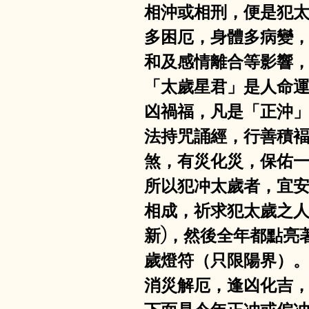
相沖或相刑，便是犯
多困厄，身體多病變
和及感情離合等影響
「太歲星君」是人命
凶禍福，凡是「正沖
法持咒誦經，行善積
煞，有災化災，保佑
所以犯冲太歲者，宜安
相成，祈求犯太歲之人
新)，然後全年都點亮
歲燈符（只限陽界）
消災解厄，逢凶化吉