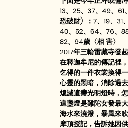
下面是今年正冲或偏冲太
13、25、37、49、6
恐破財)  ：7、19、3
40、52、64、76、8
82、94歲〈相 害〉
2017年三輪雷藏寺
在釋迦牟尼的傳記裡
乞得的一件衣裳換得
心靈的黑暗，消除過
熄滅這盞光明燈時，
這盞燈是難陀女發最
海水來澆潑，暴風來
摩頂授記，告訴她因