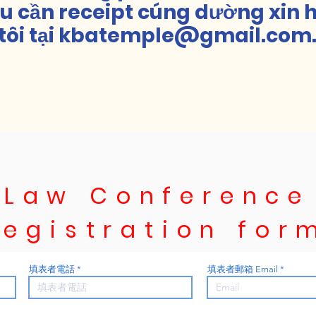
ếu cần receipt cúng dường xin 
 tôi tại kbatemple@gmail.com
Law Conference
registration for
填表者電話
填表者郵箱 Email