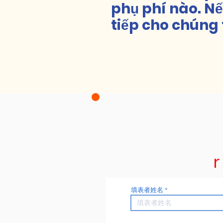
phụ phí nào. N
tiếp cho chúng
填表者姓名