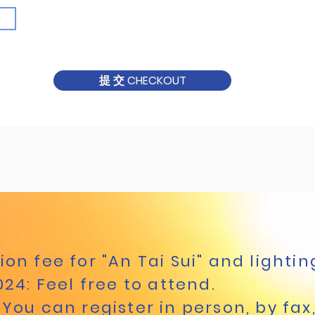
提 交 CHECKOUT
ion fee for "An Tai Sui" and lightin
2024: Feel free to attend.
 You can register in person, by fax