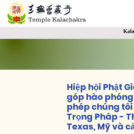
Temple Kalachakra
Kala
Hiệp hội Phật 
góp hào phóng 
phép chúng tôi 
Trọng Pháp - T
Texas, Mỹ và c