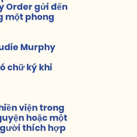
y Order gửi đến
ng một phong
Audie Murphy
ó chữ ký khi
iền viện trong
nguyện hoặc một
người thích hợp