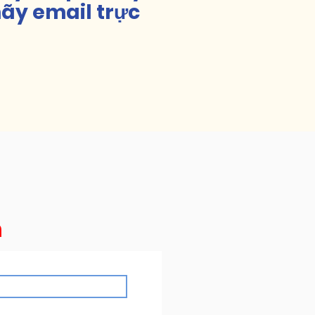
hãy email trực
.
m