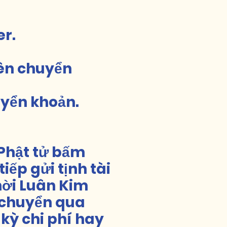
r.
tiên chuyển
uyển khoản.
Phật tử bấm
iếp gửi tịnh tài
hời Luân Kim
 chuyển qua
kỳ chi phí hay