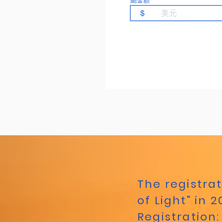
總金額
$
The registrat
of Light" in 
Registration: