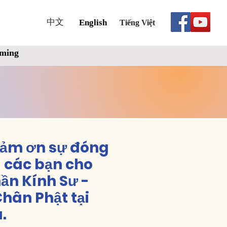
中文
English
Tiếng Việt
aming
cảm ơn sự đóng
 các bạn cho
hần Kính Sư -
hân Phật tại
.