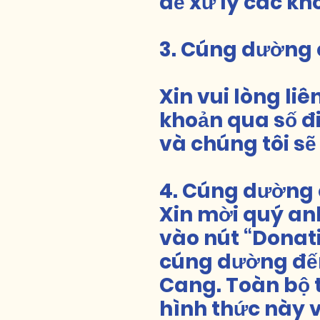
để xử lý các kh
3. Cúng dường 
Xin vui lòng liê
khoản qua số đi
và chúng tôi sẽ
4. Cúng dường 
Xin mời quý an
vào nút “Donati
cúng dường đến
Cang. Toàn bộ 
hình thức này v