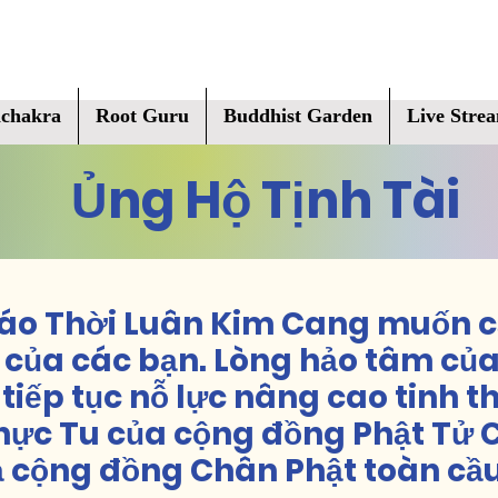
chakra
Root Guru
Buddhist Garden
Live Stre
Ủng Hộ Tịnh Tài
Giáo Thời Luân Kim Cang muốn 
của các bạn. Lòng hảo tâm của
tiếp tục nỗ lực nâng cao tinh t
hực Tu của cộng đồng Phật Tử C
ả cộng đồng Chân Phật toàn cầu