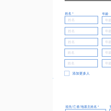
姓名
年龄
添加更多人
祖先/亡者/地基主姓名