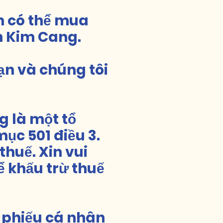
n có thể mua
n Kim Cang.
ạn và chúng tôi
g là một tổ
mục 501 điều 3.
thuế. Xin vui
ể khấu trừ thuế
n phiếu cá nhân