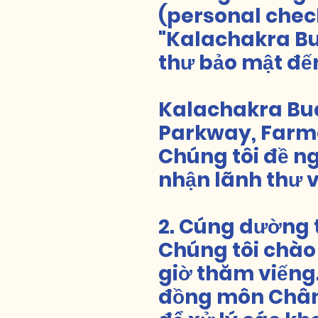
(personal chec
"Kalachakra Bu
thư bảo mật đến
Kalachakra Bu
Parkway, Farme
Chúng tôi đề n
nhận lãnh thư 
2. Cúng dường t
Chúng tôi chào
giờ thăm viếng
đồng môn Chân 