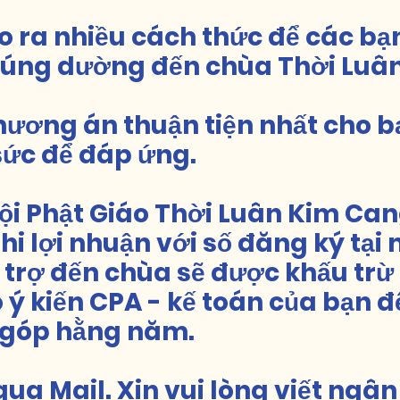
o ra nhiều cách thức để các bạ
cúng dường đến chùa Thời Luâ
hương án thuận tiện nhất cho b
sức để đáp ứng.
Hội Phật Giáo Thời Luân Kim Can
hi lợi nhuận với số đăng ký tại 
ỗ trợ đến chùa sẽ được khấu trừ 
ý kiến ​​CPA - kế toán của bạn đ
 góp hằng năm.
ua Mail. Xin vui lòng viết ngâ