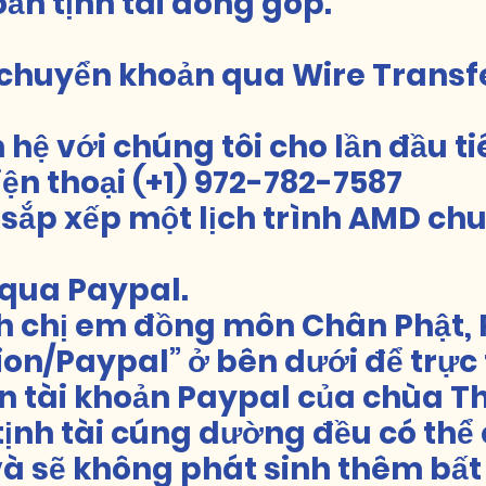
oản tịnh tài đóng góp.
chuyển khoản qua Wire Transfe
n hệ với chúng tôi cho lần đầu 
ện thoại (+1) 972-782-7587
 sắp xếp một lịch trình AMD ch
qua Paypal.
h chị em đồng môn Chân Phật, 
on/Paypal” ở bên dưới để trực t
 tài khoản Paypal của chùa T
tịnh tài cúng dường đều có thể
à sẽ không phát sinh thêm bất 