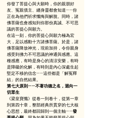
你發了菩提心與大願時，你的親朋好
友、冤親債主、纏身靈都會知道——你
正在為他們祈求懺悔與解脫。同時，諸
佛菩薩也會感知到你那份真誠、不可思
議的菩提心與願力。
在這一刻，你的菩提心與願力極為宏
大，足以感動十方諸佛菩薩。於是，諸
佛菩薩降放神光，現前加持，令你親身
感受到佛力不可思議的神通與感應。這
種感應，有時是身心的清涼安樂，有時
是障礙的化解，有時則是內心深處生起
堅定不移的信念——這些都是「解冤釋
結」的自然結果。
第七大原則——不著功德之名，迴向一
切眾生
《梁皇寶懺》從卷一到卷十，從第一章
到第四十章，整部經典所貫穿的七大核
心思想，最終都回歸到一個主軸——
發
菩提心願
。因為如果不能發菩提心願，