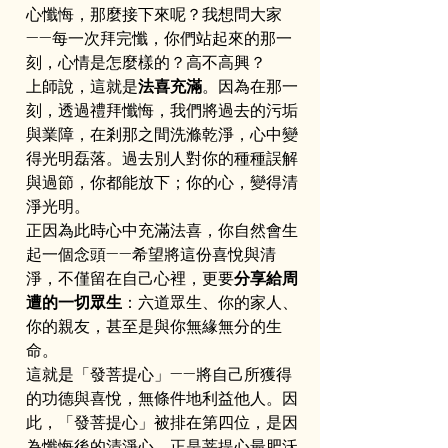
心懺悔，那麼接下來呢？我想問大家
——每一次拜完懺，你們站起來的那一
刻，心情是怎麼樣的？高不高興？
上師說，這就是
法喜充滿
。因為在那一
刻，透過禮拜懺悔，我們將過去的污垢
與業障，在剎那之間洗滌乾淨，心中變
得光明磊落。過去別人對你的種種誤解
與過節，你都能放下；你的心，變得清
淨光明。
正因為此時心中充滿法喜，你自然會生
起一個念頭——希望將這份喜悅與清
淨，不僅留在自己心裡，更要
分享給周
遭的一切眾生
：六道眾生、你的家人、
你的親友，甚至是與你無緣無分的生
命。
這就是「發菩提心」——將自己所獲得
的功德與喜悅，無條件地利益他人。因
此，「發菩提心」被排在第四位，是因
為懺悔後的清淨心，正是菩提心最肥沃