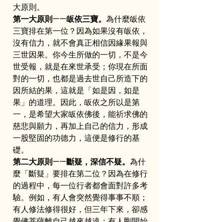
大原則。
第一大原則——皈依三寶。
為什麼皈依
三寶排在第一位？因為如果沒有皈依，
沒有信力，就不會真正相信因緣果報與
三世因果。你今生所做的一切，不是今
世受報，就是在來世承受；你現在所面
對的一切，也都是過去世自己所造下的
因所結的果，這就是「如是因，如是
果」的道理。因此，皈依之所以是第
一，是希望大家皈依佛後，能祈求佛的
慈悲與願力，再加上自己的信力，形成
一股堅固的功德力，這便是修行的基
礎。
第二大原則——斷疑，深信不疑。
為什
麼「斷疑」要排在第二位？因為在修行
的過程中，每一位行者都會面對許多考
驗。例如，有人會突然覺得事事不順；
有人修法修得很好，但三年下來，卻感
覺佛菩薩離自己越來越遠；有人剛開始