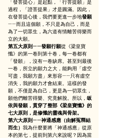
「發菩提心」是起點，「行菩提願」是
過程，「證菩提果」才是圓滿。因此，
在發菩提心後，我們要更進一步地
發願
——而且這個願，不只是為自己，而是
為了一切眾生，為六道有情離苦得樂而
立的大願。
第五大原則——發願行願
從《梁皇寶
懺》的第一卷到第十卷，每一卷都有
「發願」，沒有一卷缺席。甚至到最後
一卷，所立的願力之大，能夠用「虛空
可盡，我願方盡」來形容——只有虛空
消失，我的願力才會結束。這樣的發
願，不僅是為自己，更是為一切眾生，
願他們離苦得樂、究竟解脫。所以，
皈
依與發願，貫穿了整部《梁皇寶懺》的
七大原則，是修懺的靈魂與骨架。
第六大原則——神通感應（由解冤釋結
而生）
我為什麼要將「神通感應」從原
本的第七，提前到第六來說呢？因為當