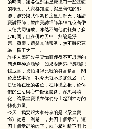
的時間，讓各位對梁皇寶懺有一些基礎
的概念。大家都知道，梁皇寶懺的起
源，源於梁武帝為超度皇后郗氏，延請
寶誌禪師，並由寶誌禪師集結九位高僧
大德共同編成。雖然不知他們耗費了多
少時間，但在佛教界中，無論是淨土
宗、禪宗，還是其他宗派，無不將它尊
為「懺王之王」。
許多人因拜梁皇寶懺而獲得不可思議的
感應與神通應驗，如果要將這些感應記
錄成書，恐怕堆得比我的身高還高。關
於這些事蹟，我今天就不多加敘述，而
是留給在座的各位，在拜懺之後，於你
們的生活與心中慢慢體會、深思與消
化，讓梁皇寶懺在你們身上起到神奇的
轉化力量。
今天，我要跟大家分享的是《梁皇寶
懺》從卷一到卷十，共四十個章節。這
四十個章節的內容，核心精神離不開七