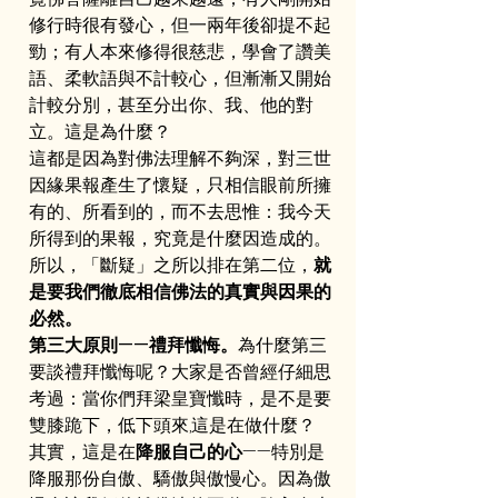
修行時很有發心，但一兩年後卻提不起
勁；有人本來修得很慈悲，學會了讚美
語、柔軟語與不計較心，但漸漸又開始
計較分別，甚至分出你、我、他的對
立。這是為什麼？
這都是因為對佛法理解不夠深，對三世
因緣果報產生了懷疑，只相信眼前所擁
有的、所看到的，而不去思惟：我今天
所得到的果報，究竟是什麼因造成的。
所以，「斷疑」之所以排在第二位，
就
是要我們徹底相信佛法的真實與因果的
必然。
第三大原則——禮拜懺悔。
為什麼第三
要談禮拜懺悔呢？大家是否曾經仔細思
考過：當你們拜梁皇寶懺時，是不是要
雙膝跪下，低下頭來,這是在做什麼？
其實，這是在
降服自己的心
——特別是
降服那份自傲、驕傲與傲慢心。因為傲