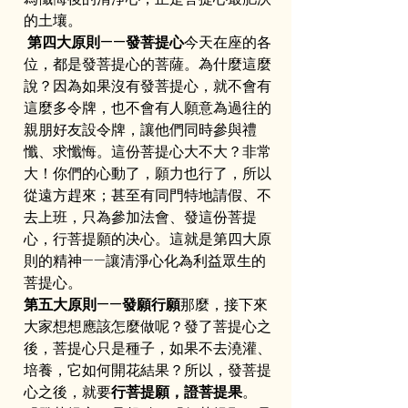
的土壤。
第四大原則——發菩提心
今天在座的各
位，都是發菩提心的菩薩。為什麼這麼
說？因為如果沒有發菩提心，就不會有
這麼多令牌，也不會有人願意為過往的
親朋好友設令牌，讓他們同時參與禮
懺、求懺悔。這份菩提心大不大？非常
大！你們的心動了，願力也行了，所以
從遠方趕來；甚至有同門特地請假、不
去上班，只為參加法會、發這份菩提
心，行菩提願的决心。這就是第四大原
則的精神——讓清淨心化為利益眾生的
菩提心。
第五大原則——發願行願
那麼，接下來
大家想想應該怎麼做呢？發了菩提心之
後，菩提心只是種子，如果不去澆灌、
培養，它如何開花結果？所以，發菩提
心之後，就要
行菩提願，證菩提果
。