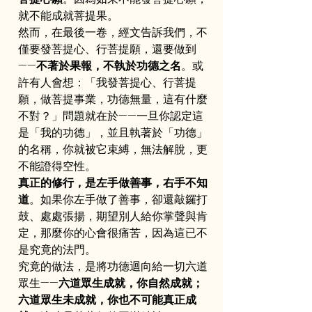
就不能成就菩提果。
然而，在最後一卷，經文告訴我們，不
僅要發菩提心、行菩提願，還要做到
——
不著於果報，不執於功德之名
。或
許有人會想：「我發菩提心、行菩提
願，做菩提事業，功德無量，這有什麼
不對？」問題就在於——一旦你認定這
是「我的功德」，並且執著於「功德」
的名稱，你就被它束縛，無法解脫，更
不能證得空性。
真正的修行，是左手做善事，右手不知
道
。如果你左手做了善事，卻還敲鑼打
鼓、處處張揚，期望別人給你掌聲與肯
定，那麼你的心會很痛苦，因為這已不
是究竟的法門。
究竟的做法，是將功德迴向給一切六道
眾生——
六道眾生成就，你自然成就；
六道眾生未成就，你也不可能真正成