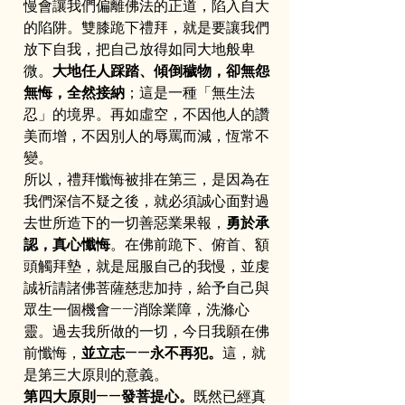
慢會讓我們偏離佛法的正道，陷入自大
的陷阱。雙膝跪下禮拜，就是要讓我們
放下自我，把自己放得如同大地般卑
微。
大地任人踩踏、傾倒穢物，卻無怨
無悔，全然接納
；這是一種「無生法
忍」的境界。再如虛空，不因他人的讚
美而增，不因別人的辱罵而減，恆常不
變。
所以，禮拜懺悔被排在第三，是因為在
我們深信不疑之後，就必須誠心面對過
去世所造下的一切善惡業果報，
勇於承
認，真心懺悔
。在佛前跪下、俯首、額
頭觸拜墊，就是屈服自己的我慢，並虔
誠祈請諸佛菩薩慈悲加持，給予自己與
眾生一個機會——消除業障，洗滌心
靈。過去我所做的一切，今日我願在佛
前懺悔，
並立志——永不再犯。
這，就
是第三大原則的意義。
第四大原則——發菩提心。
既然已經真