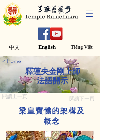
Temple Kalachakra
English
中文
Tiếng Việt
< Home
釋蓮央金剛上師
法語開示
閱讀上一頁
閲讀下一頁
梁皇寶懺的架構及
概念