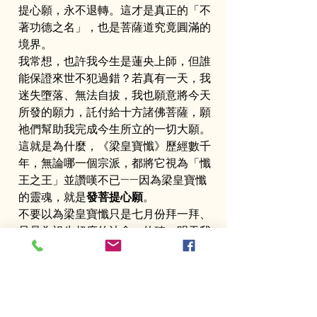
提心願，永不退轉。這才是真正的「不
著功德之名」，也是菩薩道究竟圓滿的
境界。
我常想，也許我今生是蓮央上師，但誰
能保證來世不犯過錯？若真有一天，我
迷失墮落、無法自拔，我也願意將今天
所發的願力，託付給十方諸佛菩薩，願
祂們幫助我完成今生所立的一切大願。
這就是為什麼，《梁皇寶懺》歷經數千
年，無論哪一個宗派，都將它視為「懺
王之王」並讚嘆不已——因為梁皇寶懺
的靈魂，就是
發菩提心願
。
不要以為梁皇寶懺只是七月份拜一拜、
只是為祖先超度的法會。的確，明天我
們將舉行地藏王菩薩瑜伽焰口超度，但
若沒有在座的各位，沒有所有報名參
加、願意發菩提心願的行者，就算有法
會，也無法成就被超度的有情眾生。
因
為一切的成就，來自於你的發心與願