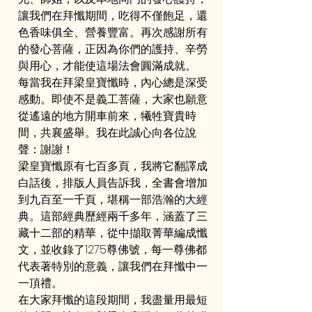
讓我們在拜懺期間，吃得不僅飽足，還
色香味俱全、營養豐富。再次感謝所有
的發心菩薩，正因為你們的護持、辛勞
與用心，才能使這場法會圓滿成就。
每當我在拜梁皇寶懺時，內心總是深受
感動。即使不是義工菩薩，大家也願意
從遙遠的地方開車前來，犧牲寶貴時
間，共襄盛舉。我在此誠心向各位說
聲：謝謝！
梁皇寶懺原有七百多頁，我將它翻譯成
白話後，排版人員告訴我，全書會增加
到九百至一千頁，堪稱一部浩瀚的大經
典。這部經典歷經兩千多年，涵蓋了三
藏十二部的精華，從中擷取菁華編成懺
文，並收錄了1275尊佛號，每一尊佛都
代表著特別的意義，讓我們在拜懺中一
一頂禮。
在大家拜懺的這段期間，我盡量用最短