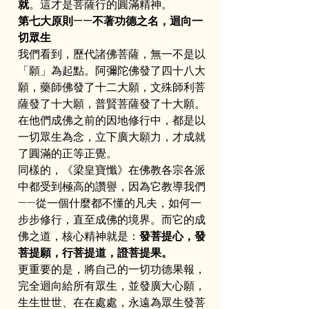
就
。這才是菩薩行的圓滿精神。
第七大原則——不著功德之名，迴向一
切眾生
我們看到，歷代諸佛菩薩，無一不是以
「願」為起點。阿彌陀佛發了四十八大
願，藥師佛發了十二大願，文殊師利菩
薩發了十大願，普賢菩薩發了十大願。
在他們成佛之前的因地修行中，都是以
一切眾生為念，立下廣大願力，才成就
了圓滿的正等正覺。
同樣的，《梁皇寶懺》在佛教各宗各派
中都受到極高的讚譽，因為它教導我們
——從一個什麼都不懂的凡夫，如何一
步步修行，直至成佛的境界。而它的成
佛之道，核心精神就是：
發菩提心，發
菩提願，行菩提道，證菩提果。
更重要的是，將自己的一切功德果報，
完全迴向給所有眾生，並發廣大心願，
生生世世、在在處處，永遠為眾生發菩