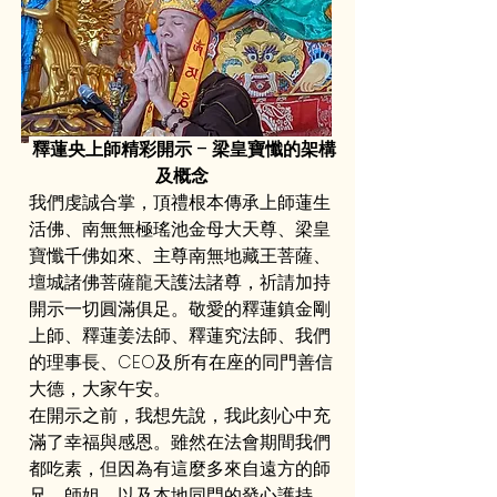
釋蓮央上師精彩開示 – 梁皇寶懺的架構
及概念 
我們虔誠合掌，頂禮根本傳承上師蓮生
活佛、南無無極瑤池金母大天尊、梁皇
寶懺千佛如來、主尊南無地藏王菩薩、
壇城諸佛菩薩龍天護法諸尊，祈請加持
開示一切圓滿俱足。敬愛的釋蓮鎮金剛
上師、釋蓮姜法師、釋蓮究法師、我們
的理事長、CEO及所有在座的同門善信
大德，大家午安。
在開示之前，我想先說，我此刻心中充
滿了幸福與感恩。雖然在法會期間我們
都吃素，但因為有這麼多來自遠方的師
兄、師姐，以及本地同門的發心護持，