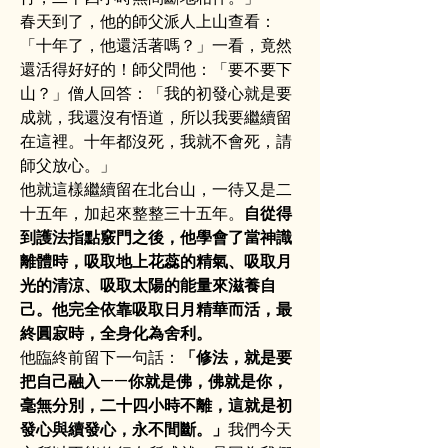
春天到了，他的師父派人上山查看：
「十年了，他還活著嗎？」一看，竟然
還活得好好的！師父問他：「要不要下
山？」僧人回答：「我的初發心就是要
成就，我還沒有悟道，所以我要繼續留
在這裡。十年都沒死，我就不會死，請
師父放心。」
他就這樣繼續留在北台山，一待又是二
十五年，加起來整整三十五年。
自從得
到護法指點竅門之後，他學會了當神識
離體時，吸取地上花蕊的精氣、吸取月
光的清涼、吸取太陽的能量來滋養自
己。他完全依靠吸取日月精華而活，最
終圓寂時，全身化為舍利。
他臨終前留下一句話：
「修法，就是要
把自己融入——你就是佛，佛就是你，
毫無分別，二十四小時不離，這就是初
發心與續發心，永不間斷。」
我們今天