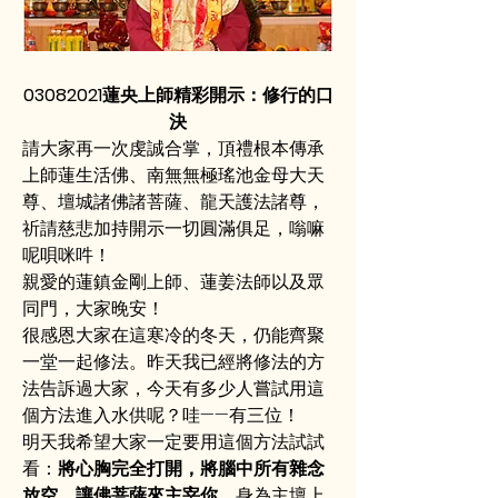
03082021蓮央上師精彩開示：修行的口
決
請大家再一次虔誠合掌，頂禮根本傳承
上師蓮生活佛、南無無極瑤池金母大天
尊、壇城諸佛諸菩薩、龍天護法諸尊，
祈請慈悲加持開示一切圓滿俱足，嗡嘛
呢唄咪吽！
親愛的蓮鎮金剛上師、蓮姜法師以及眾
同門，大家晚安！
很感恩大家在這寒冷的冬天，仍能齊聚
一堂一起修法。昨天我已經將修法的方
法告訴過大家，今天有多少人嘗試用這
個方法進入水供呢？哇——有三位！
明天我希望大家一定要用這個方法試試
看：
將心胸完全打開，將腦中所有雜念
放空，讓佛菩薩來主宰你。
身為主壇上