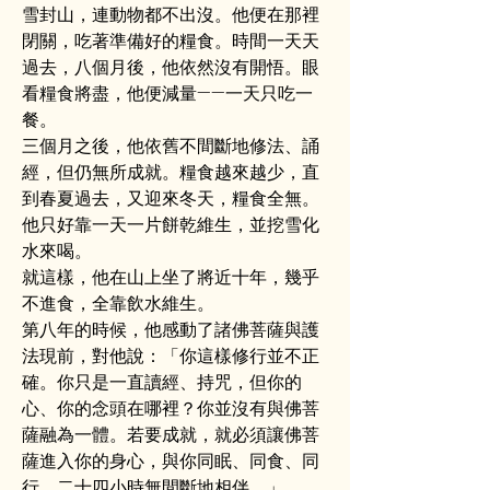
雪封山，連動物都不出沒。他便在那裡
閉關，吃著準備好的糧食。時間一天天
過去，八個月後，他依然沒有開悟。眼
看糧食將盡，他便減量——一天只吃一
餐。
三個月之後，他依舊不間斷地修法、誦
經，但仍無所成就。糧食越來越少，直
到春夏過去，又迎來冬天，糧食全無。
他只好靠一天一片餅乾維生，並挖雪化
水來喝。
就這樣，他在山上坐了將近十年，幾乎
不進食，全靠飲水維生。
第八年的時候，他感動了諸佛菩薩與護
法現前，對他說：「你這樣修行並不正
確。你只是一直讀經、持咒，但你的
心、你的念頭在哪裡？你並沒有與佛菩
薩融為一體。若要成就，就必須讓佛菩
薩進入你的身心，與你同眠、同食、同
行，二十四小時無間斷地相伴。」