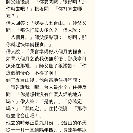
師父聽後說：「你要閉關，很好啊！那
你就去吧！」接著問：「你打算去哪
裡？」
僧人回答：「我要去五台山。」師父又
問：「那你打算去多久？」僧人說：
「八個月。」師父便點頭：「好啊，那
你就趕快準備糧食。」
僧人說：「我會準備好八個月的糧食，
如果八個月之後我仍無所悟，那我寧可
凍死在那裡。」師父聽了很讚歎：「你
這個初發心，不得了啊！」
到了五台山後，他向當地住持詢問：
「請告訴我，哪一台人最少？」住持反
問：「你是想找沒有什麼人煙的地方
嗎？」僧人答：「是的。」「你確定
嗎？」「我確定。」住持便說：「那你
就去北台山吧！」
他去的時候正是九月份。北台山的冬天
從十一月一直到隔年四月，長達半年冰