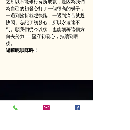
之所以不能修行有所成就，是因為我們
為自己的初發心打了一個很高的棋子，
一遇到挫折就趕快跑，一遇到痛苦就趕
快閃。忘記了初發心，所以永遠達不
到。願我們從今以後，也能朝著這個方
向去努力——堅守初發心，持續到最
後。
嗡嘛呢唄咪吽！
Opening
hours
Tuesday to Sunday 11:00 AM ─
5:00PM