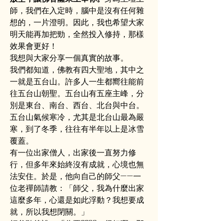
師，我們在入定時，腦中是沒有任何雜
想的，一片澄明。因此，我也希望大家
明天能再加把勁，全然投入修持，那樣
效果會更好！
我想與大家分享一個真實的故事。
我們都知道，佛教有四大聖地，其中之
一就是五台山。許多人一生都嚮往能前
往五台山朝聖。五台山有五座主峰，分
別是東台、南台、西台、北台與中台。
五台山氣候寒冷，尤其是北台山最為嚴
寒，到了冬季，往往有半年以上是冰雪
覆蓋。
有一位出家僧人，出家後一直努力修
行，但多年來始終沒有成就，心境也無
法安住。於是，他向自己的師父——一
位老禪師請教：「師父，我為什麼出家
這麼多年，心還是如此浮動？我想要成
就，所以我想閉關。」