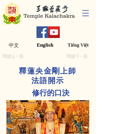
Temple Kalachakra
English
中文
Tiếng Việt
閲讀上一頁
閲讀下一頁
金剛
釋蓮央
上師
法語開示
修行的口決