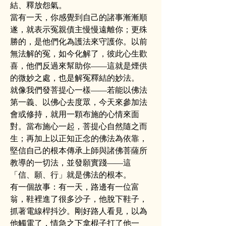
結、釋放怨氣。
當有一天，你感覺到自己的諸事漸漸順
遂，就表示冤親債主慢慢遠離你；更殊
勝的，是他們化為護法來守護你。以前
無法解的冤，如今化解了，彼此心生歡
喜，他們反過來幫助你——這就是煙供
的微妙之處，也是解冤釋結的妙法。
就像我們發菩提心一樣——若能以佛法
第一義、以佛心去度眾，今天來參加法
會或修持，就用一顆布施的心情來面
對。當布施心一起，菩提心自然隨之而
生；再加上以正知正念的佛法為依靠，
堅信自己的根本傳承上師與諸佛菩薩所
教導的一切法，並發願實踐——這
「信、願、行」就是佛法的根本。
有一個故事：有一天，路邊有一位富
翁，鞋裡進了很多沙子，他脫下鞋子，
抓著電線桿抖沙。剛好路人看見，以為
他觸電了，情急之下拿棍子打了他一