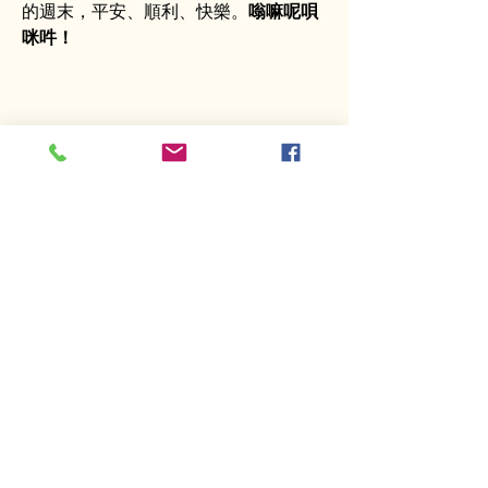
的週末，平安、順利、快樂。
嗡嘛呢唄
咪吽！
Opening
hours
Tuesday to Sunday 11:00 AM ─
5:00PM
Sunday Activities
2:00 PM ─ 5:00PM
Contact information
Address: 3004 W Audie Murphy
Parkway,
Farmersville,Tx 75442