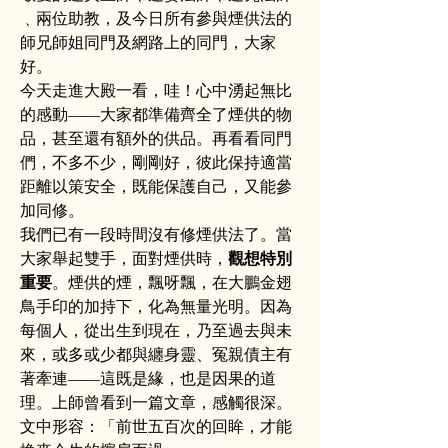
﹑兩位助教，及今日所有參與煙供法的
師兄師姐同門及網路上的同門，大家
好。
今天走進大殿一看，哇！心中湧起無比
的感動——大家都準備齊全了煙供的物
品，甚至還有額外的供品。再看看同門
們，不多不少，剛剛好，彼此保持適當
距離以策安全，既能保護自己，又能參
加同修。
我們已有一段時間沒有修煙供法了。當
大家舉起雙手，面對煙供時，
觀想特別
重要
。煙供的煙，飄呀飄，在大鵬金翅
鳥手印的加持下，化為無量光明。因為
每個人，從出生到現在，乃至過去與未
來，或多或少都與纏身靈、冤親債主有
著牽連——這既是緣，也是因果的道
理。上師曾看到一篇文章，感觸很深。
文中形容：「前世五百次的回眸，才能