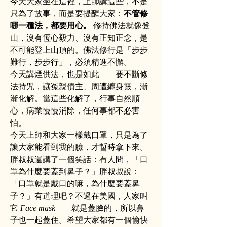
今天大家坐在這裡，上師講這些，不是
只為了故事，而是要提醒大家：
不管修
哪一種法，都要用心。
 修持佛法就像登
山，沒有恆心毅力、沒有正知正念，是
不可能登上山頂的。佛法修行是「步步
難行，步步行」，必須精進不懈。
今天講煙供法，也是如此——要不斷修
法持咒，讓冤親債主、周遭纏身靈，漸
漸化解。當這些化解了，行事自然順
心，病業慢慢消除，任何事都不必害
怕。
今天上師和大家一樣戴口罩，只是為了
讓大家能看到我的臉，才暫時拿下來。
胖叔叔還講了一個笑話：有人問，「口
罩為什麼要蓋到鼻子？」胖叔叔說：
「口罩就是戴口的嘛，為什麼要蓋鼻
子？」有道理吧？不過在美國，人家叫
它 
Face mask
——就是蓋臉的，所以鼻
子也一起蓋住。希望大家都有一個愉快