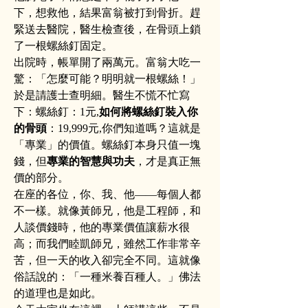
下，想救他，結果富翁被打到骨折。趕
緊送去醫院，醫生檢查後，在骨頭上鎖
了一根螺絲釘固定。
出院時，帳單開了兩萬元。富翁大吃一
驚：「怎麼可能？明明就一根螺絲！」
於是請護士查明細。醫生不慌不忙寫
下：螺絲釘：1元,
如何將螺絲釘裝入你
的骨頭
：19,999元,你們知道嗎？這就是
「專業」的價值。螺絲釘本身只值一塊
錢，但
專業的智慧與功夫
，才是真正無
價的部分。
在座的各位，你、我、他——每個人都
不一樣。就像黃師兄，他是工程師，和
人談價錢時，他的專業價值讓薪水很
高；而我們睦凱師兄，雖然工作非常辛
苦，但一天的收入卻完全不同。這就像
俗話說的：「一種米養百種人。」佛法
的道理也是如此。