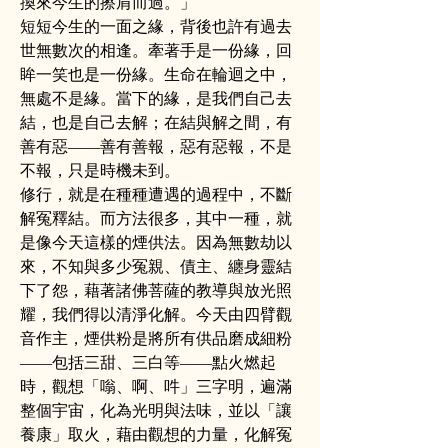
換來今生的擦肩而過。」
短短今生的一面之緣，背後也許有過去
世無數次的相逢。牽著手是一份緣，回
眸一笑也是一份緣。生命在輪迴之中，
無處不是緣。當下的緣，是我們自己去
結，也是自己去解；在結與解之間，有
善有惡——善有善報，惡有惡報，不是
不報，只是時機未到。
修行，就是在種種遭遇的過程中，不斷
解冤釋結。而方法很多，其中一種，就
是像今天這樣的煙供法。因為無數劫以
來，不知與多少冤親、債主、纏身靈結
下了怨，藉著諸佛菩薩的教導與放光照
耀，我們得以清淨化解。今天由四臂觀
音作主，煙供粉是將所有供品磨成細粉
——包括三甜、三白等——點火燃起
時，觀想「嗡、啊、吽」三字明，遍滿
整個宇宙，化為光明與法味，並以「讓
養康」取火，藉由觀想的力量，化解冤