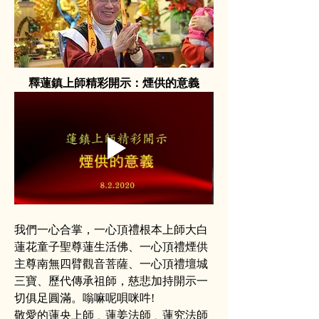
釋蓮鎮上師精彩開示：煙供的意義
我們一心合掌，一心頂禮根本上師大白
蓮花童子聖尊蓮生活佛、一心頂禮煙供
主尊南無四臂觀音菩薩、一心頂禮壇城
三寶、歷代傳承祖師，慈悲加持開示一
切俱足圓滿。嗡嘛呢唄咪吽!
敬愛的蓮央上師﹑蓮姜法師﹑蓮究法師