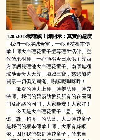
12052018釋蓮鎮上師開示：真實的超度 
   我們一心虔誠合掌，一心頂禮根本傳
承上師大白蓮花童子聖尊蓮生活佛、歷
代傳承祖師、一心頂禮今日水供主尊西
方摩訶雙蓮池大白蓮花童子、南摩無極
瑤池金母大天尊、壇城三寶，慈悲加持
開示一切俱足圓滿。嗡嘛呢唄咪吽！
        敬愛的蓮央上師、蓮姜法師、蓮究
法師、我們的碧霞助教及所有的在座同
門及網絡的同門，大家晚安！大家好！
        今天是大白蓮花童子「息、增、
懷、誅、超度」的法會。大白蓮花童子
是我們的根本傳承上師，大家有緣皈
依，因此我們都是蓮花童子，皆來自