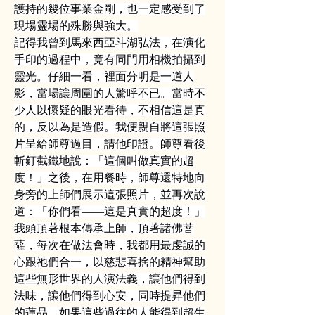
護持的幾位事業金剛，也一定感受到了
現場靈場的殊勝與強大。
記得我曾到馬來西亞斗湖弘法，在演化
手印的過程中，竟有同門用相機拍攝到
靈光。仔細一看，裡面分明是一道人
影，當場讓周圍的人驚呼不已。當時不
少人以懷疑的眼光看待，不相信這是真
的，反以為是造假。我便親自將這張照
片呈給師尊過目，請他印證。師尊看後
斬釘截鐵地說：「這個叫做真實的超
度！」之後，在用餐時，師尊還特地向
身旁的上師們展示這張照片，並再次說
道：「你們看——這是真實的超度！」
我頭頂著根本傳承上師，頂著諸佛菩
薩，每次在做法會時，我都用最虔誠的
心跟祂們合一，以慈悲喜捨的精神幫助
這些無形世界的人演法義，讓他們得到
法味，讓他們得到心安，同時提昇他們
的蓮品。如果這些過往的人能得到超生