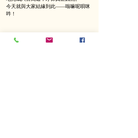
今天就與大家結緣到此——嗡嘛呢唄咪
吽！ 
Opening
hours
Tuesday to Sunday 11:00 AM ─
5:00PM
Sunday Activities
2:00 PM ─ 5:00PM
Contact information
Address: 3004 W Audie Murphy
Parkway,
Farmersville,Tx 75442