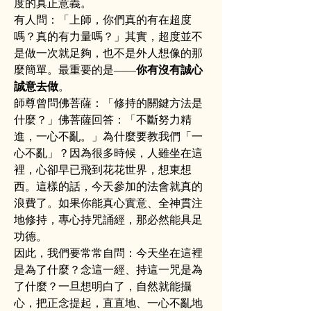
度的真正意義。
有人問：「上師，你們真的有在超度
嗎？真的有力量嗎？」其實，超度並不
是做一次就足夠，也不是外人想像的那
麼簡單。最重要的是——
你有沒有誠心
誠意去做
。
師尊曾問佛菩薩：「修持的關鍵方法是
什麼？」佛菩薩回答：「不斷努力精
進，一心不亂。」為什麼要教我們「一
心不亂」？因為很多時候，人雖坐在這
裡，心卻早已飛到花花世界，想東想
西。這樣的話，今天參加的法會就真的
浪費了。如果你能真心實意、全神貫注
地修持，專心持咒誦經，那必然能具足
功德。
因此，我們要常常自問：今天坐在這裡
是為了什麼？念這一經、持這一咒是為
了什麼？一旦想明白了，自然就能攝
心，把正念提起，直直地、一心不亂地