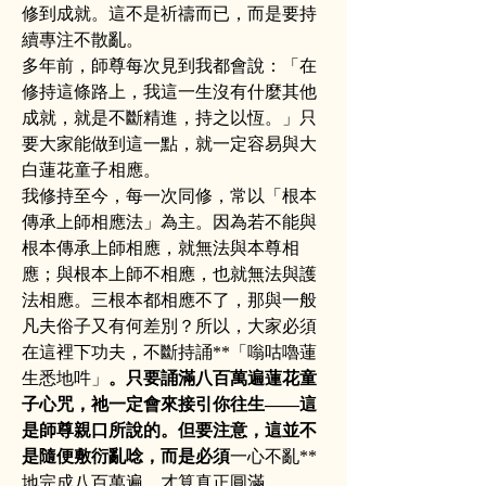
修到成就。這不是祈禱而已，而是要持
續專注不散亂。
多年前，師尊每次見到我都會說：「在
修持這條路上，我這一生沒有什麼其他
成就，就是不斷精進，持之以恆。」只
要大家能做到這一點，就一定容易與大
白蓮花童子相應。
我修持至今，每一次同修，常以「根本
傳承上師相應法」為主。因為若不能與
根本傳承上師相應，就無法與本尊相
應；與根本上師不相應，也就無法與護
法相應。三根本都相應不了，那與一般
凡夫俗子又有何差別？所以，大家必須
在這裡下功夫，不斷持誦**「嗡咕嚕蓮
生悉地吽」
。只要誦滿八百萬遍蓮花童
子心咒，祂一定會來接引你往生——這
是師尊親口所說的。但要注意，這並不
是隨便敷衍亂唸，而是必須
一心不亂**
地完成八百萬遍，才算真正圓滿。