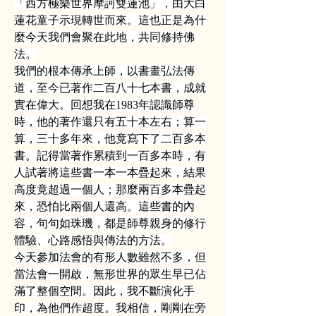
「西方極樂世界摩訶雙蓮池」，由大白
蓮花童子示現轉世而來。這也正是為什
麼今天我們會聚在此地，共同修持佛
法。
我們的根本傳承上師，以書畫弘法傳
道，至今已著作二百八十七本書，成就
實在偉大。回想我在1983年認識師尊
時，他的著作還只有五十本左右；算一
算，三十多年來，他竟寫下了二百多本
書。記得當著作累積到一百多本時，有
人試著將這些書一本一本疊起來，結果
高度竟超過一個人；那麼兩百多本疊起
來，恐怕比兩個人還高。這些書的內
容，句句如珠璣，都是師尊親身的修行
體驗、心路感悟與傳法的方法。
今天參加法會的有形人數雖然不多，但
當法會一開啟，無形世界的眾生早已佔
滿了整個空間。因此，我不斷演化手
印，為他們作超度。我相信，剛剛在旁