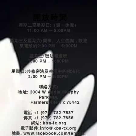
開放時間
星期二至星期日:（週一休假）
11:00 AM ─ 5:00PM
星期三及星期六:問事、人生咨詢，歡迎
來電預約
2:00 PM ─ 5:00PM
星期三:密法精進班
7:00 PM ─ 9:00PM
星期日:共修密法及生活中的佛法化
2:00 PM ─ 5:00PM
聯絡方式:
地址
: 3004 W Audie Murphy
Parkway,
Farmersville,Tx 75442
電話
+1 (972) 782-7587
傳真
+1 (972) 782-7656
網站
: kba-tx.org
電子郵件
:
info@kba-tx.org
臉書
: www.
facebook.com/temple.