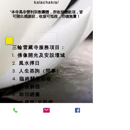
kalachakra/
本寺爲非營利宗教團體，所收捐贈款項，皆
*
可開出感謝狀，收据可抵稅，功德無量！
三輪雷藏寺服務項目：
1. 佛像開光及安設壇城
2. 風水擇日
3. 人生咨詢（問事）
4. 臨終關懷助唸
5. 求簽解惑
6. 助印經書
7. 太歲燈/光明燈
8. 消災延壽藥師佛燈
9. 地藏殿提供
-- 纳骨塔