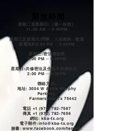
開放時間
星期二至星期日:（週一休假）
11:00 AM ─ 5:00PM
星期三及星期六:問事、人生咨詢，歡迎
來電預約
2:00 PM ─ 5:00PM
星期三:密法精進班
7:00 PM ─ 9:00PM
星期日:共修密法及生活中的佛法化
2:00 PM ─ 5:00PM
聯絡方式:
地址
: 3004 W Audie Murphy
Parkway,
Farmersville,Tx 75442
電話
+1 (972) 782-7587
傳真
+1 (972) 782-7656
網站
: kba-tx.org
電子郵件
:
info@kba-tx.org
臉書
: www.
facebook.com/temple.