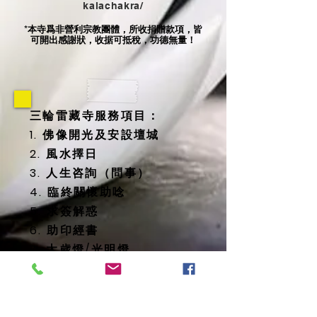
kalachakra/
本寺爲非營利宗教團體，所收捐贈款項，皆
*
可開出感謝狀，收据可抵稅，功德無量！
三輪雷藏寺服務項目：
1. 佛像開光及安設壇城
2. 風水擇日
3. 人生咨詢（問事）
4. 臨終關懷助唸
5. 求簽解惑
6. 助印經書
7. 太歲燈/光明燈
8. 消災延壽藥師佛燈
9. 地藏殿提供
-- 纳骨塔